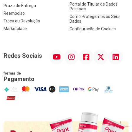
Portal do Titular de Dados
Prazo de Entrega
Pessoais
Reembolso
Como Protegemos os Seus
Troca ou Devolução
Dados
Marketplace
Configuração de Cookies
YouTube
Instagram
Facebook
Twitter
Linkedin
Redes Sociais
formas de
Pagamento
PIX
MasterCard
VISA
ELO
AMEX
NuPay
Google Pay
Diners Club
Hipercard
Promoção em Destaque