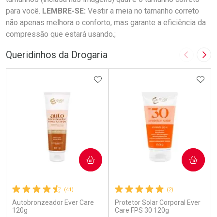
para você.
LEMBRE-SE:
Vestir a meia no tamanho correto
não apenas melhora o conforto, mas garante a eficiência da
compressão que estará usando.;
Queridinhos da Drogaria
Imagem A
Pró
ADICIONAR AOS FAVORITOS
ADIC
COMPRAR
COMPRAR
(41)
(2)
Autobronzeador Ever Care
Protetor Solar Corporal Ever
120g
Care FPS 30 120g