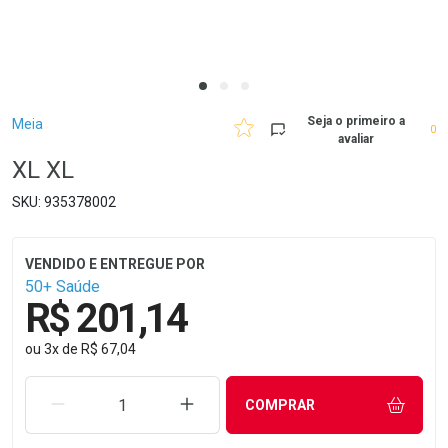
Breadcrumb
Seja o primeiro a
Meia
0
avaliar
XL XL
935378002
50+ Saúde
R$ 201,14
ou
3
x
de
R$ 67,04
REMOVER UMA UNIDADE
AUMENTAR UMA UNIDADE
COMPRAR