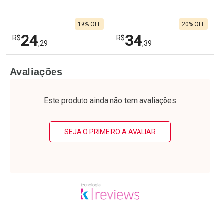
19% OFF
20% OFF
24
34
R$
R$
,29
,39
FECHAR
F
FECHAR
F
Avaliações
Laboratório
Laboratório
Por Menos
Por Menos
Este produto ainda não tem avaliações
SEJA O PRIMEIRO A AVALIAR
Ativar Desconto
Ativar Desconto