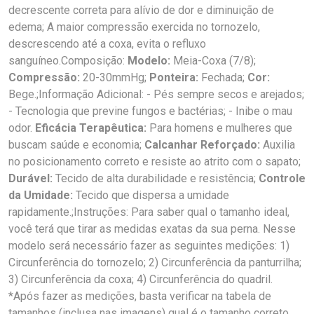
decrescente correta para alívio de dor e diminuição de
edema; A maior compressão exercida no tornozelo,
descrescendo até a coxa, evita o refluxo
sanguíneo.Composição:
Modelo:
Meia-Coxa (7/8);
Compressão:
20-30mmHg;
Ponteira:
Fechada;
Cor:
Bege.;Informação Adicional: - Pés sempre secos e arejados;
- Tecnologia que previne fungos e bactérias; - Inibe o mau
odor.
Eficácia Terapêutica:
Para homens e mulheres que
buscam saúde e economia;
Calcanhar Reforçado:
Auxilia
no posicionamento correto e resiste ao atrito com o sapato;
Durável:
Tecido de alta durabilidade e resistência;
Controle
da Umidade:
Tecido que dispersa a umidade
rapidamente.;Instruções: Para saber qual o tamanho ideal,
você terá que tirar as medidas exatas da sua perna. Nesse
modelo será necessário fazer as seguintes medições: 1)
Circunferência do tornozelo; 2) Circunferência da panturrilha;
3) Circunferência da coxa; 4) Circunferência do quadril.
*Após fazer as medições, basta verificar na tabela de
tamanhos (inclusa nas imagens) qual é o tamanho correto