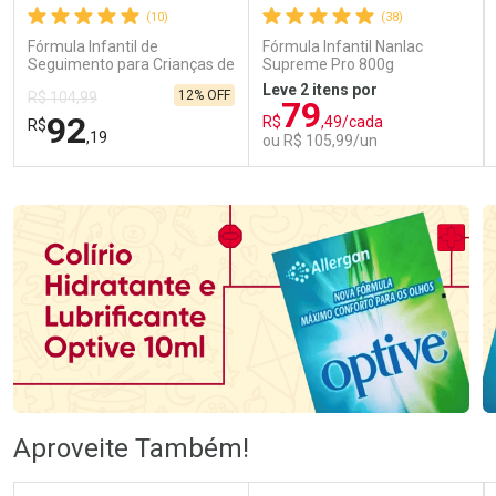
(10)
(38)
Fórmula Infantil de
Fórmula Infantil Nanlac
Seguimento para Crianças de
Supreme Pro 800g
Primeira Infância Nestonutri
Leve 2 itens por
12% OFF
R$ 104,99
2 Unidades de 800g cada
79
92
R$
,49/cada
R$
,19
ou R$ 105,99/un
FECHAR
FECHAR
FEC
FEC
Laboratório
Laboratório
Por Menos
Por Menos
Ativar Desconto
Ativar Desconto
Aproveite Também!