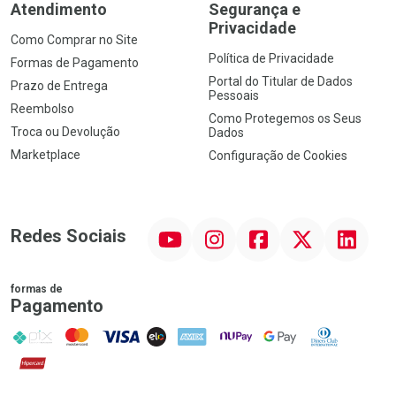
Atendimento
Segurança e
Privacidade
Como Comprar no Site
Política de Privacidade
Formas de Pagamento
Portal do Titular de Dados
Prazo de Entrega
Pessoais
Reembolso
Como Protegemos os Seus
Troca ou Devolução
Dados
Marketplace
Configuração de Cookies
YouTube
Instagram
Facebook
Twitter
Linkedin
Redes Sociais
formas de
Pagamento
PIX
MasterCard
VISA
ELO
AMEX
NuPay
Google Pay
Diners Club
Hipercard