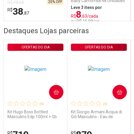
Baby Camomila 48 Unidades
20% OFF
R$ 48,68
Leve 3 itens por
38
R$
8
,87
R$
,63/cada
ou R$ 15,99/un
FECHAR
FECHAR
FEC
FEC
Destaques Lojas parceiras
Laboratório
Laboratório
Por Menos
Por Menos
OFERTAS DO DIA
OFERTAS DO DIA
COMPRAR
COMPRAR
Ativar Desconto
Ativar Desconto
(0)
(0)
Comprar sem Desconto
Comprar sem Desconto
Comprar sem Desconto
Comprar sem Desconto
Kit Hugo Boss Bottled
Kit Giorgio Armani Acqua di
Por R$ 38,87/cada
Por R$ 15,99/cada
Por R$ 38,87/cada
Por R$ 15,99/cada
Masculino Edp 100ml + Gb
Giò Masculino - Eau de
100ml + Db 75ml
Toilette 100ml + Gel de
Banho 75ml
R$
R$