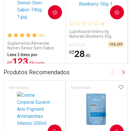
COMPRAR
COMPRAR
(0)
Lubrificante Íntimo Ky
(80)
Naturals Blueberry 50g
Suplemento Alimentar
10% OFF
R$ 31,59
Nutren Senior Sem Sabor
28
R$
740g
Leve 2 itens por
,40
123
R$
,49/cada
ou R$ 137,21/un
FECHAR
FECHAR
FEC
FEC
Produtos Recomendados
Imagem A
Pró
Laboratório
Laboratório
Por Menos
Por Menos
ADIC
Patrocinado
Patrocinado