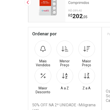
Comprimidos
Imagem Anterior
R$ 289,42
202
R$
,05
Pr
Sidebar
Ordenar por
P
Mais
Menor
Maior
Vendidos
Preço
Preço
Maior
A a Z
Z a A
Oz
Desconto
So
Ca
Filtros
50% OFF NA 2º UNIDADE -Miligrama
Ag