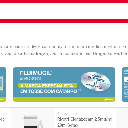
busca
isa?
ratar e curar as diversas doenças. Todos os medicamentos de re
tes vias de administração, são encontrados nas Drogarias Pachec
e
Patrocinado
 do
Rivotril Clonazepam 2,5mg/ml
20ml Gotas