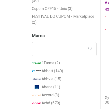
(49)
A 
Cupom OFF15 - Unic (3)
R$
FESTIVAL DO CUPOM - Marketplace
(2)
Marca
FILTRAR PE
L
P
1Farma (2)
Abbott (140)
Abbvie (15)
Abena (11)
Accord (3)
Gy
30
Aché (579)