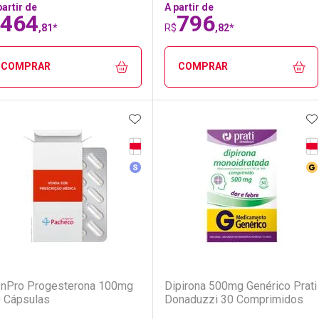
partir de
A partir de
464
796
,81*
R$
,82*
COMPRAR
COMPRAR
ADICIONAR AOS FAVORITOS
A
FECHAR
FECHAR
F
F
Tarja Vermelha
Ta
LO TERMO DIGITADO
aboratório
or Menos
Laboratório
Por Menos
Medicamento Similar
Me
(19)
(8)
nPro Progesterona 100mg
Dipirona 500mg Genérico Prati
 Cápsulas
Donaduzzi 30 Comprimidos