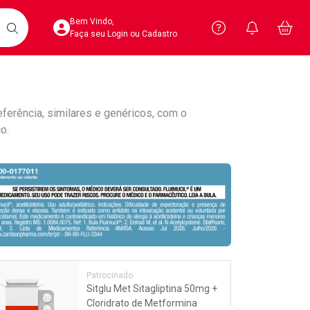
Acesse sua Conta
Precisa de 
Notific
Aces
Bem Vindo,
Você po
notifica
Vo
it
BUSCAR
Ver Recursos 
Faça seu Login ou Cadastro
Atendimento ao 
Linkage
ferência, similares e genéricos, com o
Central de Ajud
o.
Televendas
4020-4404
Patrocinado
Sitglu Met Sitagliptina 50mg +
Cloridrato de Metformina