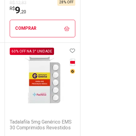
28% OFF
R$ 12,83
9
R$
,20
COMPRAR
DICIONAR AOS FAVORITOS
ADICIONAR AOS FAVORIT
ECHAR
ECHAR
FECHAR
FECHAR
60% OFF NA 3° UNIDADE
rja Vermelha
Tarja Vermelha
Laboratório
Por Menos
dicamento Genérico
Medicamento Genérico
(21)
Tadalafila 5mg Genérico EMS
30 Comprimidos Revestidos