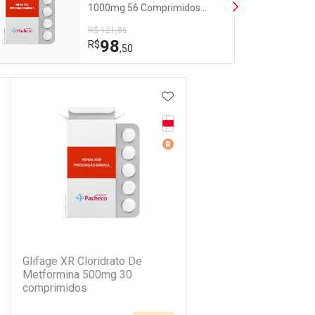
1000mg 56 Comprimidos
Próxima Imagem
Revestidos
R$ 121,86
98
R$
,50
DICIONAR AOS FAVORITOS
ADICIONAR AOS FAVORIT
rja Vermelha
Tarja Vermelha
dicamento Refrigerado
Medicamento De Referência
dicamento Similar
(34)
Glifage XR Cloridrato De
Metformina 500mg 30
comprimidos