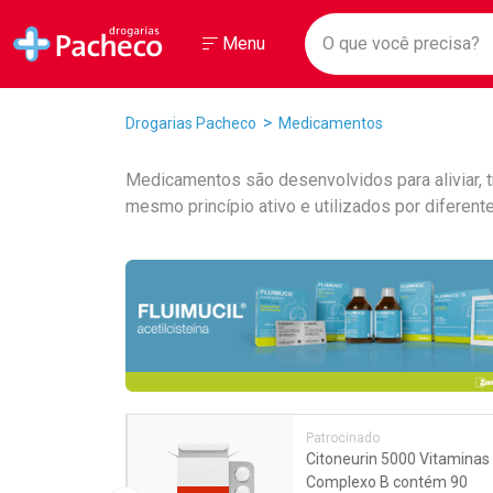
Drogarias Pacheco
Menu
Faça a sua 
O que você prec
Ir direto para a home
Abrir ou Fechar
Menu
Navegue pela página
Ir direto para o conteúdo
Ir direto para a busca
Ir direto para a conta
Breadcrumb
Drogarias Pacheco
Medicamentos
Ir direto para a ajuda
Ir direto para a notificações
Medicamentos são desenvolvidos para aliviar, t
Ir direto para o carrinho
mesmo princípio ativo e utilizados por diferen
Ir direto para o menu
Promoções em Destaqu
Patrocinado
trol 1000
Citoneurin 5000 Vitaminas
mprimidos
Complexo B contém 90