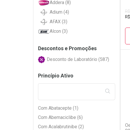
Addera (8)
R$
Adium (4)
R$
AFAX (3)
Alcon (3)
Allegra (1)
Descontos e Promoções
Allergan (64)
Desconto de Laboratório (587)
Althaia (88)
ALTHAIA (8)
L
P
Princípio Ativo
Amgen (6)
Apsen (175)
FILTRAR PE
Arese (31)
Arrow Pharma (2)
Com Abatacepte (1)
Com Abemaciclibe (6)
Aspen (1)
Oe
Com Acalabrutinibe (2)
Aspen Pharma (44)