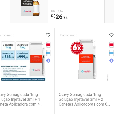
R$ 34,57
26
R$
,82
ateleira
ADICIONAR AOS FAVORITOS
A
atrocinado
Patrocinado
Tarja Vermelha
Ta
Medicamento Refrigerado
Me
Medicamento Similar
Me
(6)
(1)
ivy Semaglutida 1mg
Ozivy Semaglutida 1mg
lução Injetável 3ml + 1
Solução Injetável 3ml + 2
neta Aplicadora com 4
Canetas Aplicadoras com 8
ulhas
Agulhas