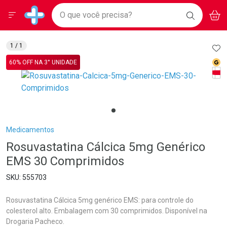
Drogarias Pacheco
Menu
Aces
Ir direto para a home
O que você precisa?
BAIXE
V
i
Baixe nosso APP e aproveite Ofertas Exclusivas!
BUSCAR
O APP
Navegue pela página
Ir direto para o conteúdo
Faça a sua busca
Ir direto para a busca
Ir direto para a conta
AD
1
/ 1
Ir direto para a ajuda
Med
60% OFF NA 3° UNIDADE
Ir direto para a notificações
Tarj
Ir direto para o carrinho
Ir direto para o menu
Breadcrumb
Medicamentos
Rosuvastatina Cálcica 5mg Genérico
EMS 30 Comprimidos
555703
Rosuvastatina Cálcica 5mg genérico EMS: para controle do
colesterol alto. Embalagem com 30 comprimidos. Disponível na
Drogaria Pacheco.