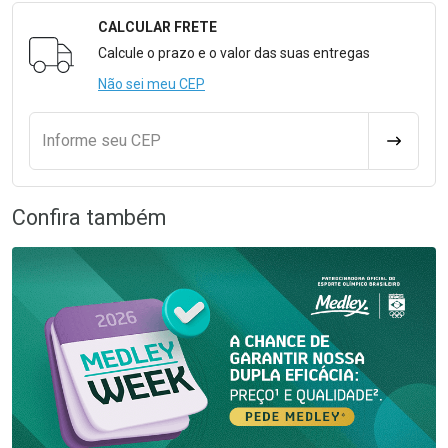
CALCULAR FRETE
Formulário para Calcular o Frete
Calcule o prazo e o valor das suas entregas
Não sei meu CEP
Informe seu CEP
CALCULA
Confira também