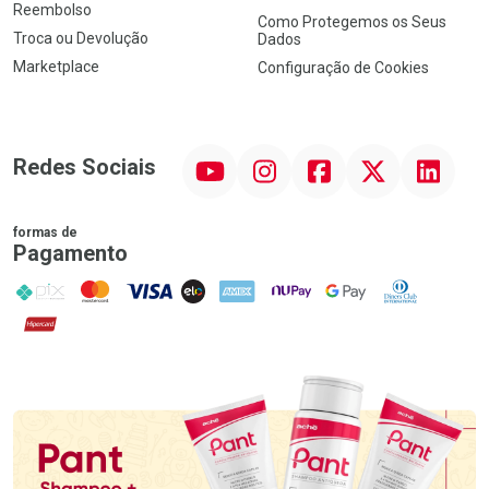
Reembolso
Como Protegemos os Seus
Troca ou Devolução
Dados
Marketplace
Configuração de Cookies
YouTube
Instagram
Facebook
Twitter
Linkedin
Redes Sociais
formas de
Pagamento
PIX
MasterCard
VISA
ELO
AMEX
NuPay
Google Pay
Diners Club
Hipercard
Promoção em Destaque