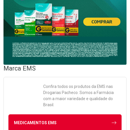
Marca
EMS
Confira todos os produtos da
EMS
nas
Drogarias Pacheco. Somos a Farmácia
com a maior variedade e qualidade do
Brasil.
MEDICAMENTOS EMS