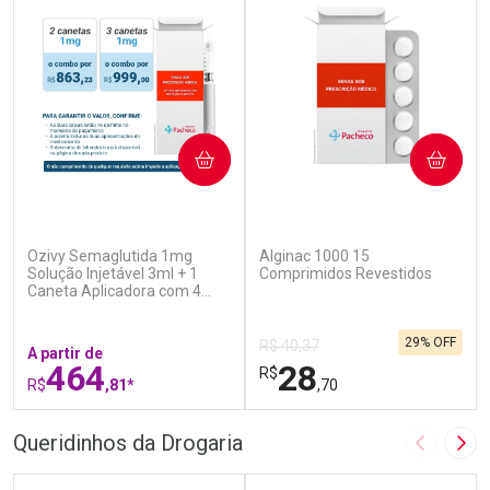
COMPRAR
COMPRAR
(7)
(5)
Ozivy Semaglutida 1mg
Alginac 1000 15
Solução Injetável 3ml + 1
Comprimidos Revestidos
Caneta Aplicadora com 4
Agulhas
29% OFF
R$ 40,37
A partir de
464
28
R$
R$
,81*
,70
FECHAR
F
FECHAR
F
Queridinhos da Drogaria
Imagem A
Pró