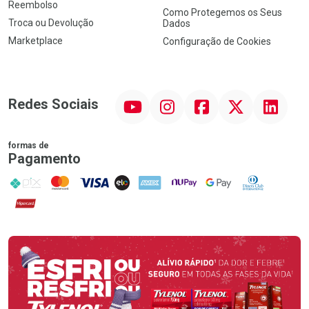
Reembolso
Como Protegemos os Seus
Troca ou Devolução
Dados
Marketplace
Configuração de Cookies
YouTube
Instagram
Facebook
Twitter
Linkedin
Redes Sociais
formas de
Pagamento
PIX
MasterCard
VISA
ELO
AMEX
NuPay
Google Pay
Diners Club
Hipercard
Promoção em Destaque