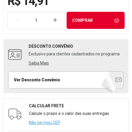
R$ 14,91
REMOVER UMA UNIDADE
AUMENTAR UMA UNIDADE
COMPRAR
DESCONTO
CONVÊNIO
Exclusivo para clientes cadastrados no programa
Saiba Mais
Ver Desconto Convênio
CALCULAR FRETE
Formulário para Calcular o Frete
Calcule o prazo e o valor das suas entregas
Não sei meu CEP