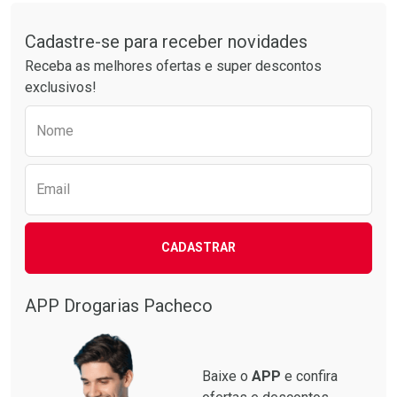
Tudo sobre a Drogarias Pacheco
Por R$ 34,39/cada
Por R$ 74,99/cada
Comprar sem Desconto
Comprar sem Desconto
Por R$ 34,39/cada
Por R$ 74,99/cada
Cadastre-se para receber novidades
Receba as melhores ofertas e super descontos
exclusivos!
Preencha o formulário abaixo para receber 
Nome
Email
CADASTRAR
APP Drogarias Pacheco
Baixe o
APP
e confira