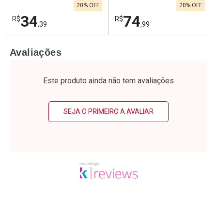
20% OFF
20% OFF
34
74
R$
R$
,39
,99
FECHAR
F
FECHAR
F
Avaliações
Laboratório
Laboratório
Por Menos
Por Menos
Este produto ainda não tem avaliações
SEJA O PRIMEIRO A AVALIAR
Ativar Desconto
Ativar Desconto
Comprar sem Desconto
Comprar sem Desconto