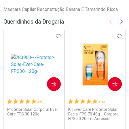
Máscara Capilar Reconstrução Banana E Tamarindo Ricca
Queridinhos da Drogaria
Imagem A
Pró
ADICIONAR AOS FAVORITOS
ADIC
COMPRAR
COMPRAR
(2)
(16)
Protetor Solar Corporal Ever
Kit Ever Care Protetor Solar
Care FPS 30 120g
Facial FPS 70 40g + Corporal
FPS 50 200ml Aerossol