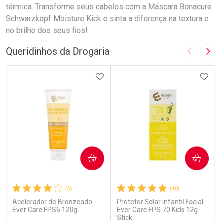
térmica. Transforme seus cabelos com a Máscara Bonacure
Schwarzkopf Moisture Kick e sinta a diferença na textura e
no brilho dos seus fios!
Queridinhos da Drogaria
Imagem A
Pró
ADICIONAR AOS FAVORITOS
ADIC
COMPRAR
COMPRAR
(5)
(10)
Acelerador de Bronzeado
Protetor Solar Infantil Facial
Ever Care FPS6 120g
Ever Care FPS 70 Kids 12g
Stick