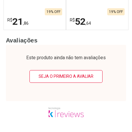
19% OFF
19% OFF
21
52
R$
R$
,86
,64
FECHAR
F
FECHAR
F
Avaliações
Laboratório
Laboratório
Por Menos
Por Menos
Este produto ainda não tem avaliações
SEJA O PRIMEIRO A AVALIAR
Ativar Desconto
Ativar Desconto