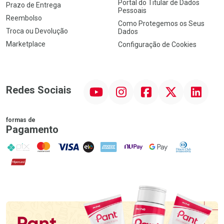
Portal do Titular de Dados
Prazo de Entrega
Pessoais
Reembolso
Como Protegemos os Seus
Troca ou Devolução
Dados
Marketplace
Configuração de Cookies
YouTube
Instagram
Facebook
Twitter
Linkedin
Redes Sociais
formas de
Pagamento
PIX
MasterCard
VISA
ELO
AMEX
NuPay
Google Pay
Diners Club
Hipercard
Promoção em Destaque