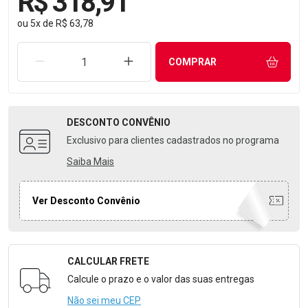
R$ 318,91
ou
5
x
de
R$ 63,78
REMOVER UMA UNIDADE
AUMENTAR UMA UNIDADE
COMPRAR
DESCONTO
CONVÊNIO
Exclusivo para clientes cadastrados no programa
Saiba Mais
Ver Desconto Convênio
CALCULAR FRETE
Formulário para Calcular o Frete
Calcule o prazo e o valor das suas entregas
Não sei meu CEP