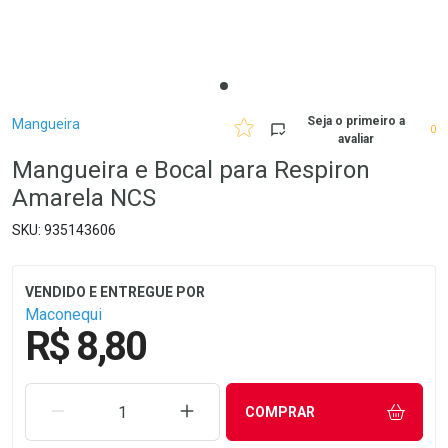
Breadcrumb
Seja o primeiro a
Mangueira
0
avaliar
Mangueira e Bocal para Respiron
Amarela NCS
935143606
Maconequi
R$ 8,80
REMOVER UMA UNIDADE
AUMENTAR UMA UNIDADE
COMPRAR