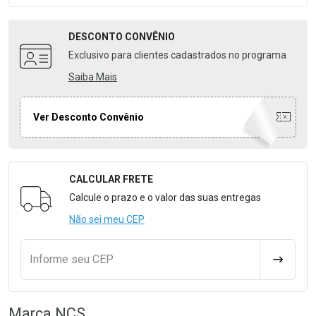
DESCONTO
CONVÊNIO
Exclusivo para clientes cadastrados no programa
Saiba Mais
Ver Desconto Convênio
CALCULAR FRETE
Formulário para Calcular o Frete
Calcule o prazo e o valor das suas entregas
Não sei meu CEP
Informe seu CEP
CALCULA
Marca
NCS