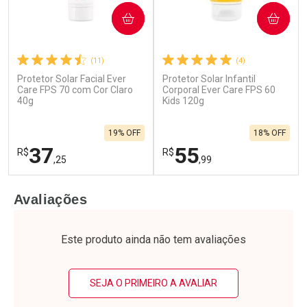
COMPRAR
COMPRAR
(11)
(4)
Protetor Solar Facial Ever
Protetor Solar Infantil
Care FPS 70 com Cor Claro
Corporal Ever Care FPS 60
40g
Kids 120g
19% OFF
18% OFF
37
55
R$
R$
,25
,99
FECHAR
F
FECHAR
F
Avaliações
Laboratório
Laboratório
Por Menos
Por Menos
Este produto ainda não tem avaliações
SEJA O PRIMEIRO A AVALIAR