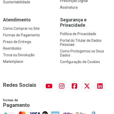
Prescrição Digital
Sustentabilidade
Assinatura
Atendimento
Segurança e
Privacidade
Como Comprar no Site
Política de Privacidade
Formas de Pagamento
Portal do Titular de Dados
Prazo de Entrega
Pessoais
Reembolso
Como Protegemos os Seus
Troca ou Devolução
Dados
Marketplace
Configuração de Cookies
YouTube
Instagram
Facebook
Twitter
Linkedin
Redes Sociais
formas de
Pagamento
PIX
MasterCard
VISA
ELO
AMEX
NuPay
Google Pay
Diners Club