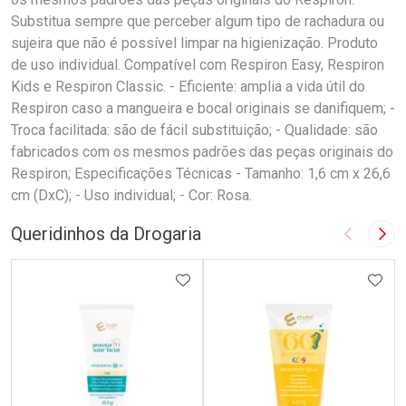
Substitua sempre que perceber algum tipo de rachadura ou
sujeira que não é possível limpar na higienização. Produto
de uso individual. Compatível com Respiron Easy, Respiron
Kids e Respiron Classic. - Eficiente: amplia a vida útil do
Respiron caso a mangueira e bocal originais se danifiquem; -
Troca facilitada: são de fácil substituição; - Qualidade: são
fabricados com os mesmos padrões das peças originais do
Respiron; Especificações Técnicas - Tamanho: 1,6 cm x 26,6
cm (DxC); - Uso individual; - Cor: Rosa.
Queridinhos da Drogaria
Imagem A
Pró
ADICIONAR AOS FAVORITOS
ADIC