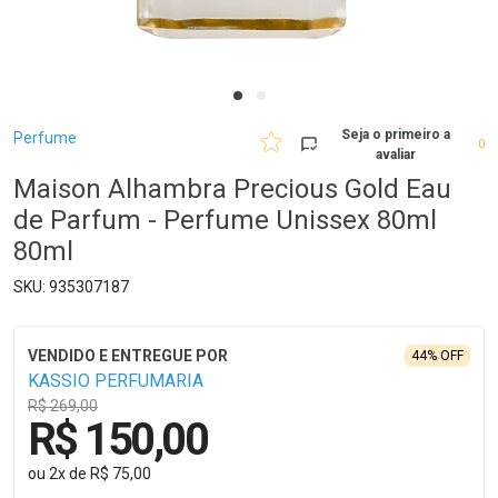
Breadcrumb
Seja o primeiro a
Perfume
0
avaliar
Maison Alhambra Precious Gold Eau
de Parfum - Perfume Unissex 80ml
80ml
935307187
44% OFF
KASSIO PERFUMARIA
R$ 269,00
R$ 150,00
ou
2
x
de
R$ 75,00