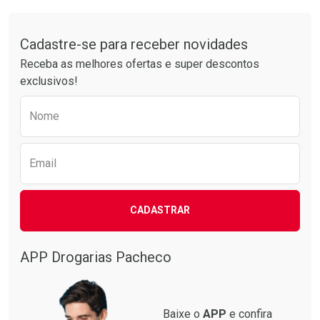
Comprar sem Desconto
Comprar sem Desconto
Tudo sobre a Drogarias Pacheco
Por R$ 49,89/cada
Por R$ 38,87/cada
Comprar sem Desconto
Comprar sem Desconto
Por R$ 49,89/cada
Por R$ 38,87/cada
Cadastre-se para receber novidades
Receba as melhores ofertas e super descontos
exclusivos!
Preencha o formulário abaixo para receber 
Nome
Email
CADASTRAR
APP Drogarias Pacheco
Baixe o
APP
e confira