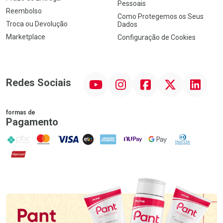
Pessoais
Reembolso
Como Protegemos os Seus
Troca ou Devolução
Dados
Marketplace
Configuração de Cookies
YouTube
Instagram
Facebook
Twitter
Linkedin
Redes Sociais
formas de
Pagamento
PIX
MasterCard
VISA
ELO
AMEX
NuPay
Google Pay
Diners Club
Hipercard
Promoção em Destaque