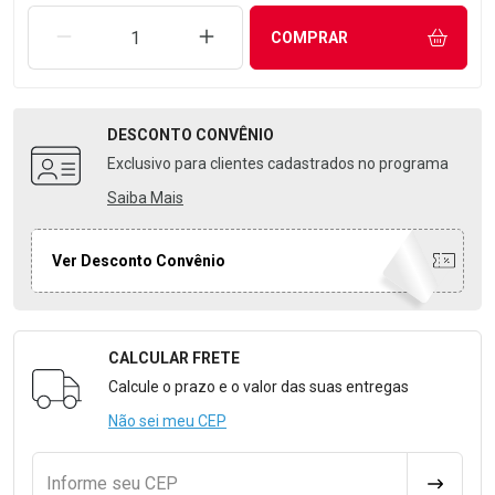
REMOVER UMA UNIDADE
AUMENTAR UMA UNIDADE
COMPRAR
DESCONTO
CONVÊNIO
Exclusivo para clientes cadastrados no programa
Saiba Mais
Ver Desconto Convênio
CALCULAR FRETE
Formulário para Calcular o Frete
Calcule o prazo e o valor das suas entregas
Não sei meu CEP
Informe seu CEP
CALCULA