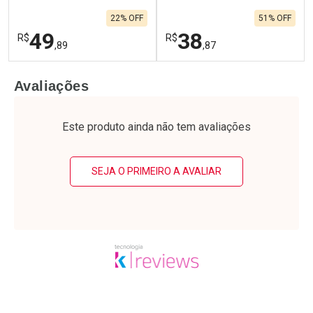
22% OFF
51% OFF
49
38
R$
R$
,89
,87
FECHAR
F
FECHAR
F
Avaliações
Laboratório
Laboratório
Por Menos
Por Menos
Este produto ainda não tem avaliações
SEJA O PRIMEIRO A AVALIAR
Ativar Desconto
Ativar Desconto