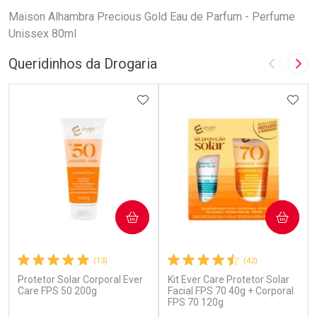
Maison Alhambra Precious Gold Eau de Parfum - Perfume
Unissex 80ml
Queridinhos da Drogaria
Imagem A
Pró
ADICIONAR AOS FAVORITOS
ADIC
COMPRAR
COMPRAR
(13)
(42)
Protetor Solar Corporal Ever
Kit Ever Care Protetor Solar
Care FPS 50 200g
Facial FPS 70 40g + Corporal
FPS 70 120g