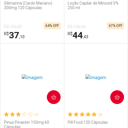
Silimarina (Cardo Mariano)
Loção Capilar de Minoxid 5%
200mg 120 Cápsulas
250 ml
Ativar Desconto
Ativar Desconto
64% OFF
67% OFF
R$ 102,00
R$ 136,50
Comprar sem Desconto
Comprar sem Desconto
37
44
R$
Comprar sem Desconto
R$
Comprar sem Desconto
Por R$ 21,70/cada
Por R$ 29,90/cada
,10
,43
Por R$ 21,70/cada
Por R$ 29,90/cada
50% OFF NA 2º UNIDADE -MILIGRAMA
FECHAR
FECHAR
50% OFF NA 2º UNIDADE -MILIGRAMA
F
F
Laboratório
Por Menos
Laboratório
Por Menos
COMPRAR
COMPRAR
(1)
(2)
Pinus Pinaster 150mg 60
Pill Food 120 Cápsulas
Cápsulas