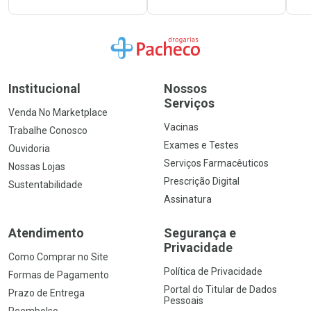
Ir para a Home
Institucional
Nossos
Serviços
Venda No Marketplace
Vacinas
Trabalhe Conosco
Exames e Testes
Ouvidoria
Serviços Farmacêuticos
Nossas Lojas
Prescrição Digital
Sustentabilidade
Assinatura
Atendimento
Segurança e
Privacidade
Como Comprar no Site
Política de Privacidade
Formas de Pagamento
Portal do Titular de Dados
Prazo de Entrega
Pessoais