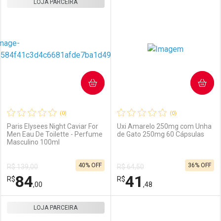
LOJA PARCEIRA
FECHAR
FECHAR
50% OFF NA 2º UNIDADE -MILIGRAMA
F
F
Laboratório
Por Menos
Laboratório
Por Menos
COMPRAR
COMPRAR
(0)
(0)
Paris Elysees Night Caviar For
Uxi Amarelo 250mg com Unha
Men Eau De Toilette - Perfume
de Gato 250mg 60 Cápsulas
Masculino 100ml
Ativar Desconto
Ativar Desconto
40% OFF
36% OFF
R$ 139,00
R$ 64,50
Comprar sem Desconto
Comprar sem Desconto
84
41
R$
Comprar sem Desconto
R$
Comprar sem Desconto
Por R$ 168,00/cada
Por R$ 77,00/cada
,00
,48
Por R$ 168,00/cada
Por R$ 77,00/cada
LOJA PARCEIRA
FECHAR
FECHAR
F
F