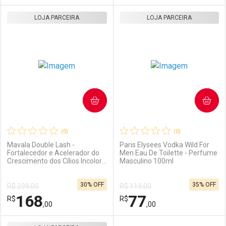
LOJA PARCEIRA
FECHAR
FECHAR
LOJA PARCEIRA
F
F
Laboratório
Por Menos
Laboratório
Por Menos
COMPRAR
COMPRAR
(0)
(0)
Mavala Double Lash -
Paris Elysees Vodka Wild For
Fortalecedor e Acelerador do
Men Eau De Toilette - Perfume
Crescimento dos Cílios Incolor
Masculino 100ml
Ativar Desconto
Ativar Desconto
10ml
30% OFF
35% OFF
R$ 239,00
R$ 119,00
Comprar sem Desconto
Comprar sem Desconto
168
77
R$
Comprar sem Desconto
R$
Comprar sem Desconto
Por R$ 11,90/cada
Por R$ 4,90/cada
,00
,00
Por R$ 11,90/cada
Por R$ 4,90/cada