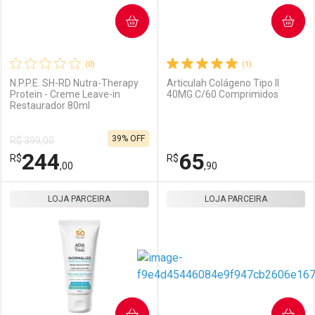
COMPRAR
COMPRAR
(0)
(1)
N.P.P.E. SH-RD Nutra-Therapy
Articulah Colágeno Tipo II
Protein - Creme Leave-in
40MG C/60 Comprimidos
Restaurador 80ml
Ativar Desconto
Ativar Desconto
39% OFF
R$ 399,00
Comprar sem Desconto
Comprar sem Desconto
244
65
R$
Comprar sem Desconto
R$
Comprar sem Desconto
Por R$ 653,00/cada
Por R$ 179,99/cada
,00
,90
Por R$ 653,00/cada
Por R$ 179,99/cada
LOJA PARCEIRA
FECHAR
FECHAR
LOJA PARCEIRA
F
F
Laboratório
Por Menos
Laboratório
Por Menos
COMPRAR
COMPRAR