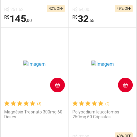
42% OFF
49% OFF
R$ 251,62
R$ 64,00
Comprar sem Desconto
Comprar sem Desconto
145
32
R$
Comprar sem Desconto
R$
Comprar sem Desconto
Por R$ 20,00/cada
Por R$ 39,90/cada
,00
,55
Por R$ 20,00/cada
Por R$ 39,90/cada
50% OFF NA 2º UNIDADE -MILIGRAMA
FECHAR
FECHAR
50% OFF NA 2º UNIDADE -MILIGRAMA
F
F
Laboratório
Por Menos
Laboratório
Por Menos
COMPRAR
COMPRAR
(3)
(2)
Magnésio Treonato 300mg 60
Polypodium leucotomos
Doses
250mg 60 Cápsulas
Ativar Desconto
Ativar Desconto
43% OFF
R$ 77,90