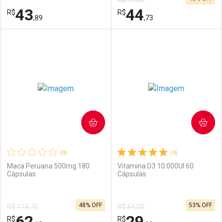
Comprar sem Desconto
Comprar sem Desconto
43
44
R$
Comprar sem Desconto
R$
Comprar sem Desconto
Por R$ 145,00/cada
Por R$ 32,55/cada
,89
,73
Por R$ 145,00/cada
Por R$ 32,55/cada
50% OFF NA 2º UNIDADE -MILIGRAMA
FECHAR
FECHAR
50% OFF NA 2º UNIDADE -MILIGRAMA
F
F
Laboratório
Por Menos
Laboratório
Por Menos
COMPRAR
COMPRAR
(0)
(9)
Maca Peruana 500mg 180
Vitamina D3 10.000UI 60
Cápsulas
Cápsulas
Ativar Desconto
Ativar Desconto
48% OFF
53% OFF
R$ 118,76
R$ 64,00
Comprar sem Desconto
Comprar sem Desconto
62
29
R$
Comprar sem Desconto
R$
Comprar sem Desconto
Por R$ 43,89/cada
Por R$ 44,73/cada