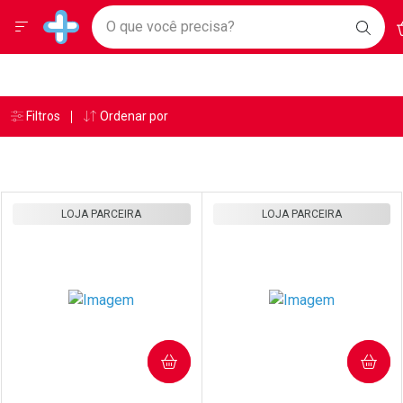
Drogarias Pacheco
Menu
A
Ir direto para a home
O que você precisa?
BAIX
Baixe nosso APP e aproveite Ofertas Exclusivas!
BUSC
O AP
Navegue pela página
Ir direto para o conteúdo
Faça a sua busca
Ir direto para a busca
Ir direto para a conta
Ir direto para a ajuda
Âncoras
Breadcrumb
Filtros
Ordenar por
Drogarias Pacheco
Ir direto para a notificações
Ir direto para o carrinho
Linkagens Internas em Destaque
Promoções em Destaque
Ir direto para o menu
Prateleira
LOJA PARCEIRA
LOJA PARCEIRA
COMPRAR
COMPRAR