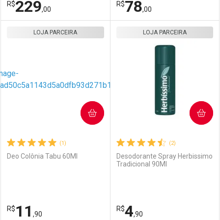
229
78
R$
Comprar sem Desconto
R$
Comprar sem Desconto
Por R$ 280,90/cada
Por R$ 150,00/cada
,00
,00
Por R$ 280,90/cada
Por R$ 150,00/cada
LOJA PARCEIRA
FECHAR
FECHAR
LOJA PARCEIRA
F
F
Laboratório
Por Menos
Laboratório
Por Menos
COMPRAR
COMPRAR
(1)
(2)
Deo Colônia Tabu 60Ml
Desodorante Spray Herbissimo
Tradicional 90Ml
Ativar Desconto
Ativar Desconto
Comprar sem Desconto
Comprar sem Desconto
11
4
R$
Comprar sem Desconto
R$
Comprar sem Desconto
Por R$ 229,00/cada
Por R$ 78,00/cada
,90
,90
Por R$ 229,00/cada
Por R$ 78,00/cada