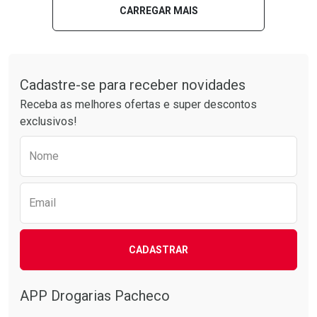
Laboratório
Por Menos
Laboratório
Por Menos
CARREGAR MAIS
Tudo sobre a Drogarias Pacheco
Cadastre-se para receber novidades
Receba as melhores ofertas e super descontos
exclusivos!
Preencha o formulário abaixo para receber 
Nome
Ativar Desconto
Comprar sem Desconto
Email
Ver Desconto Convênio
Comprar sem Desconto
Por R$ 82,71/cada
Por R$ 82,71/cada
CADASTRAR
APP Drogarias Pacheco