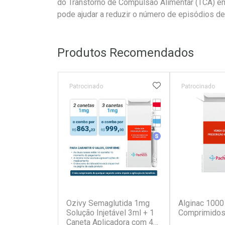
do Transtorno de Compulsão Alimentar (TCA) em
pode ajudar a reduzir o número de episódios d
Produtos Recomendados
ADICIONAR AOS 
Patrocinado
Patrocinado
Tarja Vermelha
Medicamento Refrig
Medicamento Simila
(7)
Ozivy Semaglutida 1mg
Alginac 1000
Solução Injetável 3ml + 1
Comprimidos
Caneta Aplicadora com 4