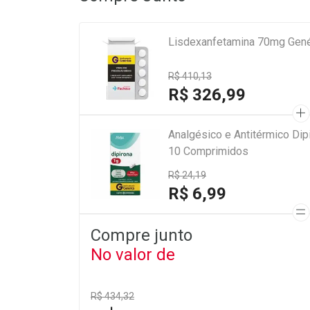
Lisdexanfetamina 70mg Gené
R$ 410,13
R$ 326,99
Analgésico e Antitérmico Di
10 Comprimidos
R$ 24,19
R$ 6,99
Compre junto
No valor de
R$ 434,32