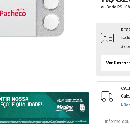
ou
3
x
de
R$ 108
DES
Excl
Saib
Ver Descont
CAL
Formulári
Calc
Não 
Informe se