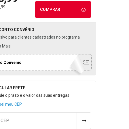
,99
COMPRAR
CONTO
CONVÊNIO
usivo para clientes cadastrados no programa
a Mais
o Convênio
CULAR FRETE
o para Calcular o Frete
ule o prazo e o valor das suas entregas
sei meu CEP
u CEP
CALCULAR FRETE