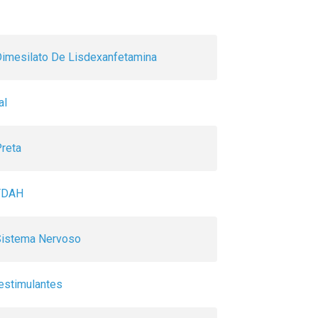
imesilato De Lisdexanfetamina
al
Preta
TDAH
Sistema Nervoso
estimulantes