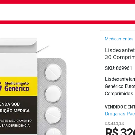
busca
isa?
Bread
Medicamentos
Lisdexanfe
30 Comprim
869961
Lisdexanfeta
Genérico Euro
Comprimidos
Drogarias Pa
R$ 410,13
R$ 32