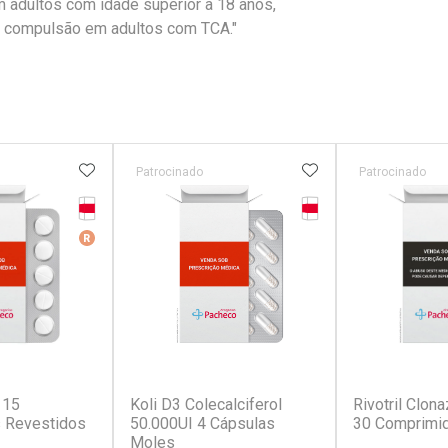
 adultos com idade superior a 18 anos,
e compulsão em adultos com TCA."
FAVORITOS
ADICIONAR AOS FAVORITOS
ADICIONAR AOS 
Patrocinado
Patrocinado
Tarja Vermelha
Tarja Vermelha
erado
Medicamento De Referência
r
(5)
(7)
 15
Koli D3 Colecalciferol
Rivotril Clo
 Revestidos
50.000UI 4 Cápsulas
30 Comprimi
Moles