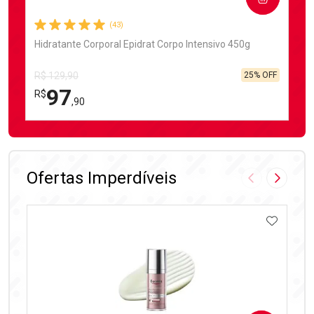
(43)
Hidratante Corporal Epidrat Corpo Intensivo 450g
25% OFF
R$ 129,90
97
R$
,90
FECHAR
FECHAR
Laboratório
Por Menos
Ofertas Imperdíveis
Imagem Anter
Próxima
ADICIO
Ativar Desconto