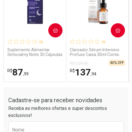
COMPRAR
COMPRAR
Ativar Desconto
Ativar Desconto
(0)
(0)
Comprar sem Desconto
Comprar sem Desconto
Comprar sem Desconto
Comprar sem Desconto
Suplemento Alimentar
Clareador Sérum Intensivo
Por R$ 85,99/cada
Por R$ 14,39/cada
Por R$ 85,99/cada
Por R$ 14,39/cada
Sintocalmy Noite 30 Cápsulas
Profuse Caixa 30ml Conta-
Gotas
40% OFF
R$ 229,90
87
137
R$
R$
,99
,94
Tudo sobre a Drogarias Pacheco
FECHAR
FECHAR
FEC
FEC
Laboratório
Laboratório
Por Menos
Por Menos
Cadastre-se para receber novidades
Receba as melhores ofertas e super descontos
exclusivos!
Preencha o formulário abaixo para receber 
Nome