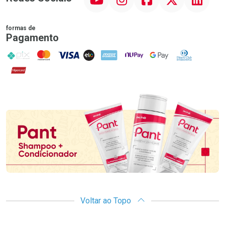
formas de
Pagamento
PIX
MasterCard
VISA
ELO
AMEX
NuPay
Google Pay
Diners Club
Hipercard
Promoção em Destaque
Voltar ao Topo