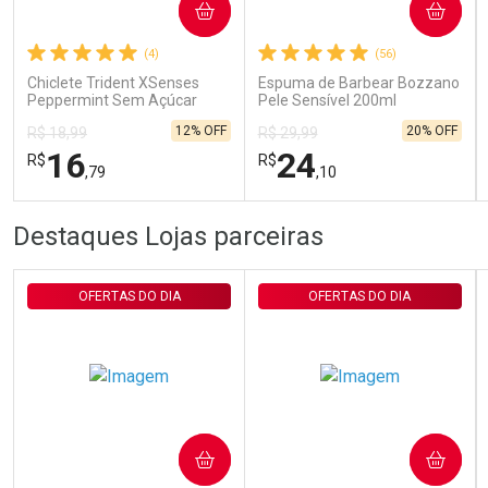
COMPRAR
COMPRAR
(4)
(56)
Comprar sem Desconto
Comprar sem Desconto
Por R$ 29,30/cada
Por R$ 29,30/cada
Chiclete Trident XSenses
Espuma de Barbear Bozzano
Peppermint Sem Açúcar
Pele Sensível 200ml
Garrafa 54g
12% OFF
20% OFF
R$ 18,99
R$ 29,99
16
24
R$
R$
,79
,10
FECHAR
FECHAR
FEC
FEC
Destaques Lojas parceiras
Laboratório
Laboratório
Por Menos
Por Menos
OFERTAS DO DIA
OFERTAS DO DIA
COMPRAR
COMPRAR
Ativar Desconto
Ativar Desconto