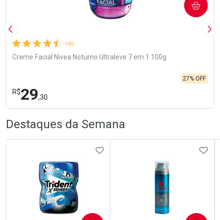
COMPRAR
Imagem Anterior
Pró
(96)
Creme Facial Nivea Noturno Ultraleve 7 em 1 100g
27% OFF
29
R$
,30
R
R
FECHA
FECHA
Destaques da Semana
Laboratório
Por Menos
ADICIONAR AOS FAVORITOS
ADIC
Ativar Desconto