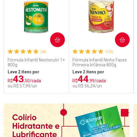
COMPRAR
COMPRAR
(46)
(155)
Fórmula Infantil Nestonutri 1+
Fórmula Infantil Ninho Fases
800g
Primeira Infância 800g
Leve 2 itens por
Leve 2 itens por
43
44
R$
,50/cada
R$
,99/cada
ou R$ 57,99/un
ou R$ 56,24/un
FECHAR
FECHAR
FEC
FEC
Laboratório
Laboratório
Por Menos
Por Menos