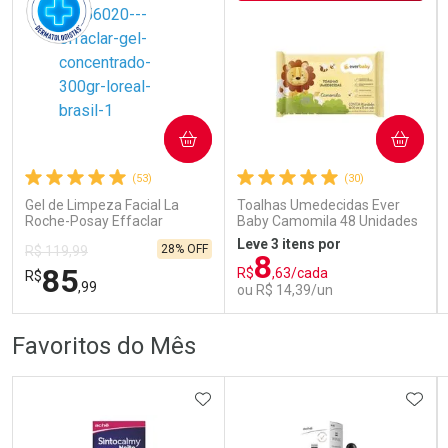
COMPRAR
COMPRAR
Ativar Desconto
Ativar Desconto
(53)
(30)
Comprar sem Desconto
Comprar sem Desconto
Comprar sem Desconto
Comprar sem Desconto
Gel de Limpeza Facial La
Toalhas Umedecidas Ever
Por R$ 166,99/cada
Por R$ 198,99/cada
Por R$ 166,99/cada
Por R$ 198,99/cada
Roche-Posay Effaclar
Baby Camomila 48 Unidades
Concentrado 300g
Leve 3 itens por
28% OFF
R$ 119,99
8
85
R$
,63/cada
R$
,99
ou R$ 14,39/un
FECHAR
FECHAR
FEC
FEC
Favoritos do Mês
Dermaclub
Laboratório
Por Menos
Por Menos
ADICIONAR AOS FAVORITOS
ADIC