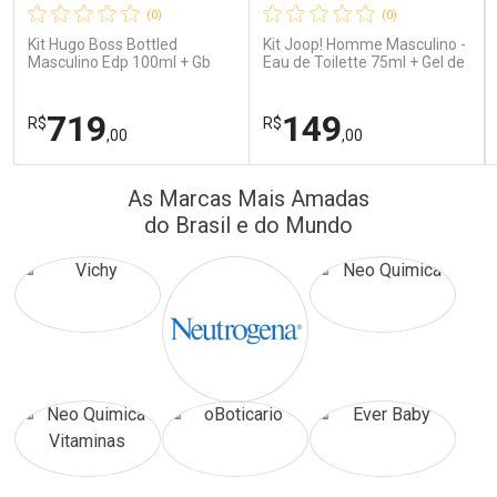
(0)
(0)
Comprar sem Desconto
Comprar sem Desconto
Comprar sem Desconto
Comprar sem Desconto
Kit Hugo Boss Bottled
Kit Joop! Homme Masculino -
Por R$ 16,79/cada
Por R$ 24,10/cada
Por R$ 16,79/cada
Por R$ 24,10/cada
Masculino Edp 100ml + Gb
Eau de Toilette 75ml + Gel de
100ml + Db 75ml
Banho 75ml
719
149
R$
R$
,00
,00
FECHAR
FECHAR
FEC
FEC
As Marcas Mais Amadas
Laboratório
Laboratório
Por Menos
Por Menos
do Brasil e do Mundo
Ativar Desconto
Ativar Desconto