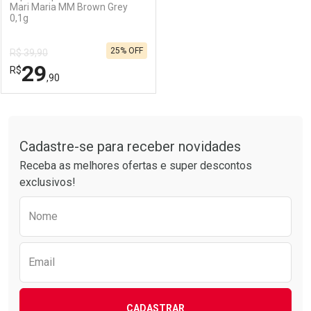
Mari Maria MM Brown Grey
0,1g
25% OFF
R$ 39,90
29
R$
,90
FECHAR
FECHAR
Tudo sobre a Drogarias Pacheco
Cadastre-se para receber novidades
Laboratório
Por Menos
Receba as melhores ofertas e super descontos
exclusivos!
Preencha o formulário abaixo para receber 
Nome
Email
CADASTRAR