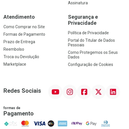
Assinatura
Atendimento
Segurança e
Privacidade
Como Comprar no Site
Política de Privacidade
Formas de Pagamento
Portal do Titular de Dados
Prazo de Entrega
Pessoais
Reembolso
Como Protegemos os Seus
Troca ou Devolução
Dados
Marketplace
Configuração de Cookies
YouTube
Instagram
Facebook
Twitter
Linkedin
Redes Sociais
formas de
Pagamento
PIX
MasterCard
VISA
ELO
AMEX
NuPay
Google Pay
Diners Club