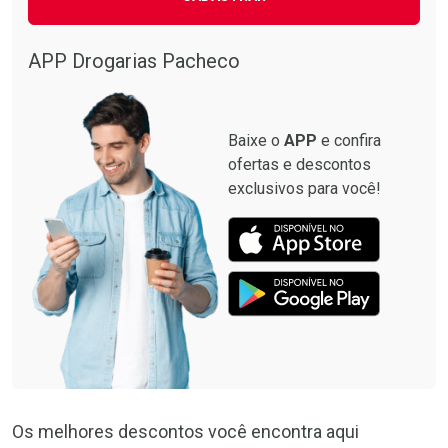
Ativar Desconto
Comprar sem Desconto
APP Drogarias Pacheco
Comprar sem Desconto
Por R$ 29,90/cada
Por R$ 29,90/cada
Baixe o
APP
e confira
ofertas e descontos
exclusivos para você!
Os melhores descontos você encontra aqui