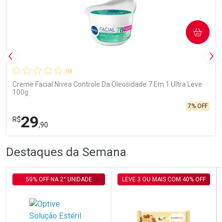
COMPRAR
Imagem Anterior
Pró
(0)
Creme Facial Nivea Controle Da Oleosidade 7 Em 1 Ultra Leve
100g
7% OFF
29
R$
,90
R
R
FECHA
FECHA
Destaques da Semana
Laboratório
Por Menos
50% OFF NA 2° UNIDADE
LEVE 3 OU MAIS COM 40% OFF