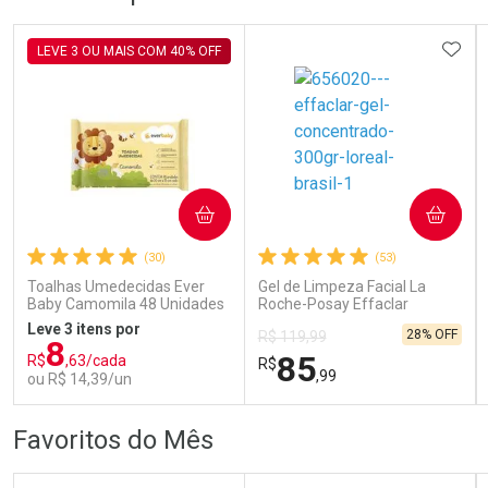
Dermaclub
Dermaclub
Por Menos
Por Menos
ADIC
LEVE 3 OU MAIS COM 40% OFF
COMPRAR
COMPRAR
Ativar Desconto
Ativar Desconto
(30)
(53)
Comprar sem Desconto
Comprar sem Desconto
Comprar sem Desconto
Comprar sem Desconto
Toalhas Umedecidas Ever
Gel de Limpeza Facial La
Por R$ 80,99/cada
Por R$ 71,99/cada
Por R$ 80,99/cada
Por R$ 71,99/cada
Baby Camomila 48 Unidades
Roche-Posay Effaclar
Concentrado 300g
Leve 3 itens por
28% OFF
R$ 119,99
8
85
R$
,63/cada
R$
,99
ou R$ 14,39/un
FECHAR
FECHAR
FEC
FEC
Favoritos do Mês
Laboratório
Dermaclub
Por Menos
Por Menos