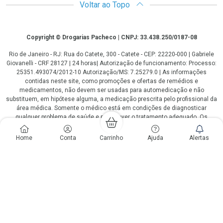
Voltar ao Topo
Copyright
Copyright © Drogarias Pacheco | CNPJ: 33.438.250/0187-08
Rio de Janeiro - RJ: Rua do Catete, 300 - Catete - CEP: 22220-000 | Gabriele
Giovanelli - CRF 28127 | 24 horas| Autorização de funcionamento: Processo:
25351.493074/2012-10 Autorização/MS: 7.25279.0 | As informações
contidas neste site, como promoções e ofertas de remédios e
medicamentos, não devem ser usadas para automedicação e não
substituem, em hipótese alguma, a medicação prescrita pelo profissional da
área médica. Somente o médico está em condições de diagnosticar
qualquer problema de saúde e prescrever o tratamento adequado. Os
preços e as promoções são válidos apenas para compras via internet. As
fotos contidas em nosso site são meramente ilustrativas. *Preços e
Home
Conta
Carrinho
Ajuda
Alertas
disponibilidade sujeitos a alterações no decorrer do dia. Antibióticos e
antimicrobianos vendas apenas em lojas físicas ou televendas. Portaria nº
344 - 01/02/1999 - Ministério da Saúde. Horário de funcionamento Central
de Vendas e Atendimento ao Cliente 4020 4404 ou 0800 282 10 10 de
domingo a domingo das 08h00 às 20h00.
LGPD Aceite os Cookies