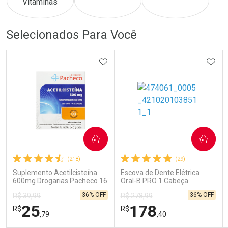
Comprar sem Desconto
Comprar sem Desconto
Comprar sem Desconto
Comprar sem Desconto
Selecionados Para Você
Por R$ 489,00/cada
Por R$ 879,00/cada
Por R$ 489,00/cada
Por R$ 879,00/cada
ADICIONAR AOS FAVORITOS
ADIC
COMPRAR
COMPRAR
(218)
(29)
Suplemento Acetilcisteína
Escova de Dente Elétrica
600mg Drogarias Pacheco 16
Oral-B PRO 1 Cabeça
Sachês
Redonda Recarregável 1
36% OFF
36% OFF
R$ 39,99
R$ 278,99
Unidade
25
178
R$
R$
,79
,40