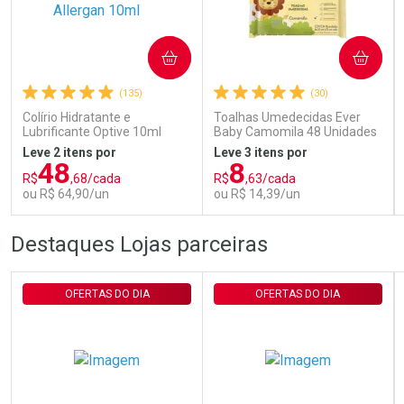
Ativar Desconto
COMPRAR
COMPRAR
(135)
(30)
Comprar sem Desconto
Comprar sem Desconto
Por R$ 29,90/cada
Por R$ 29,90/cada
Colírio Hidratante e
Toalhas Umedecidas Ever
Lubrificante Optive 10ml
Baby Camomila 48 Unidades
Leve 2 itens por
Leve 3 itens por
48
8
R$
,68/cada
R$
,63/cada
ou R$ 64,90/un
ou R$ 14,39/un
FECHAR
FECHAR
FEC
FEC
Destaques Lojas parceiras
Laboratório
Laboratório
Por Menos
Por Menos
OFERTAS DO DIA
OFERTAS DO DIA