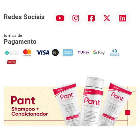
YouTube
Instagram
Facebook
Twitter
Linkedin
Redes Sociais
formas de
Pagamento
PIX
MasterCard
VISA
ELO
AMEX
NuPay
Google Pay
Diners Club
Hipercard
Promoção em Destaque