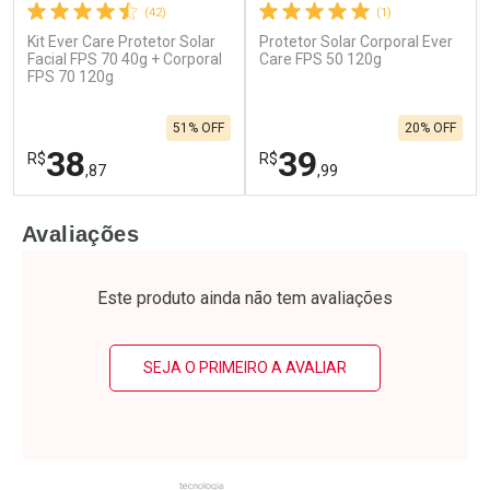
(42)
(1)
Kit Ever Care Protetor Solar
Protetor Solar Corporal Ever
Facial FPS 70 40g + Corporal
Care FPS 50 120g
FPS 70 120g
51% OFF
20% OFF
38
39
R$
R$
,87
,99
FECHAR
F
FECHAR
F
Avaliações
Laboratório
Laboratório
Por Menos
Por Menos
Este produto ainda não tem avaliações
SEJA O PRIMEIRO A AVALIAR