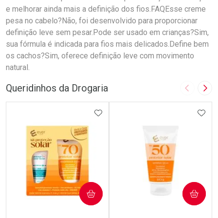
e melhorar ainda mais a definição dos fios.FAQEsse creme
pesa no cabelo?Não, foi desenvolvido para proporcionar
definição leve sem pesar.Pode ser usado em crianças?Sim,
sua fórmula é indicada para fios mais delicados.Define bem
os cachos?Sim, oferece definição leve com movimento
natural.
Queridinhos da Drogaria
Imagem A
Pró
ADICIONAR AOS FAVORITOS
ADIC
COMPRAR
COMPRAR