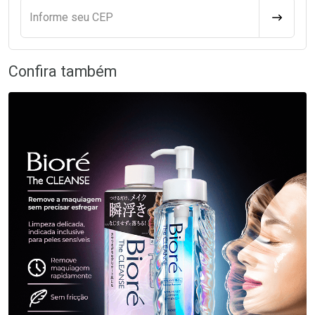
Informe seu CEP
CALCULA
Confira também