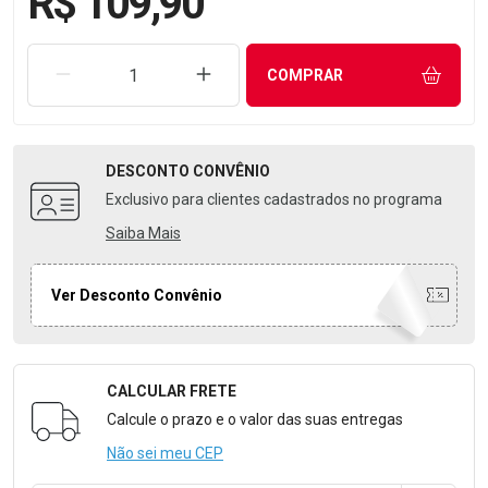
R$ 109,90
REMOVER UMA UNIDADE
AUMENTAR UMA UNIDADE
COMPRAR
DESCONTO
CONVÊNIO
Exclusivo para clientes cadastrados no programa
Saiba Mais
Ver Desconto Convênio
CALCULAR FRETE
Formulário para Calcular o Frete
Calcule o prazo e o valor das suas entregas
Não sei meu CEP