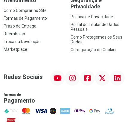
Atendimento
Segurança e
Privacidade
Como Comprar no Site
Política de Privacidade
Formas de Pagamento
Portal do Titular de Dados
Prazo de Entrega
Pessoais
Reembolso
Como Protegemos os Seus
Troca ou Devolução
Dados
Marketplace
Configuração de Cookies
YouTube
Instagram
Facebook
Twitter
Linkedin
Redes Sociais
formas de
Pagamento
PIX
MasterCard
VISA
ELO
AMEX
NuPay
Google Pay
Diners Club
Hipercard