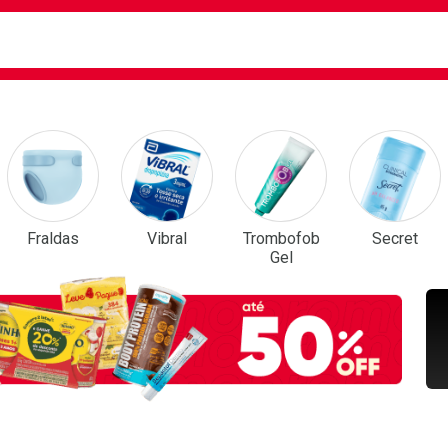
ca
isa?
em Destaque
Fraldas
Vibral
Trombofob
Secret
Gel