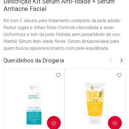
Descrição Kit Sérum Anti-idade + Sérum
Antiacne Facial
Kit com 2 séruns para tratamento completo da pele adulta.-
Reduz rugas e linhas finas-Controla oleosidade e acne-
Uniformiza o tom da pele-Hidrata sem pesarModo de uso:
Manhã: Sérum Anti-idade Noite: Sérum AntiacneIdeal para
quem busca rejuvenescimento com pele equilibrada.
Queridinhos da Drogaria
Imagem A
Pró
ADICIONAR AOS FAVORITOS
ADIC
COMPRAR
COMPRAR