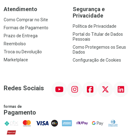
Atendimento
Segurança e
Privacidade
Como Comprar no Site
Política de Privacidade
Formas de Pagamento
Portal do Titular de Dados
Prazo de Entrega
Pessoais
Reembolso
Como Protegemos os Seus
Troca ou Devolução
Dados
Marketplace
Configuração de Cookies
YouTube
Instagram
Facebook
Twitter
Linkedin
Redes Sociais
formas de
Pagamento
PIX
MasterCard
VISA
ELO
AMEX
NuPay
Google Pay
Diners Club
Hipercard