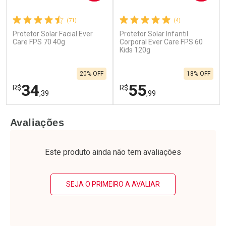
(71)
(4)
Protetor Solar Facial Ever
Protetor Solar Infantil
Care FPS 70 40g
Corporal Ever Care FPS 60
Kids 120g
20% OFF
18% OFF
34
55
R$
R$
,39
,99
FECHAR
F
FECHAR
F
Avaliações
Laboratório
Laboratório
Por Menos
Por Menos
Este produto ainda não tem avaliações
SEJA O PRIMEIRO A AVALIAR