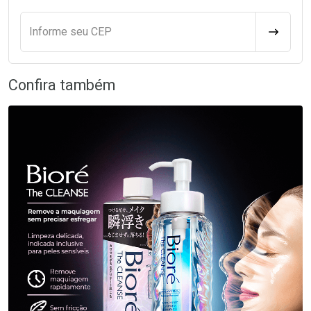
Informe seu CEP
CALCULA
Confira também