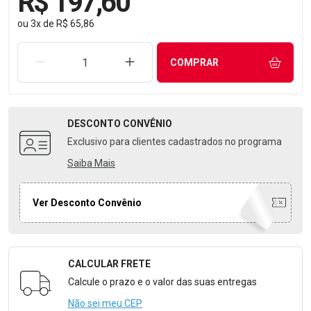
R$ 197,60
ou
3
x
de
R$ 65,86
REMOVER UMA UNIDADE
AUMENTAR UMA UNIDADE
COMPRAR
DESCONTO
CONVÊNIO
Exclusivo para clientes cadastrados no programa
Saiba Mais
Ver Desconto Convênio
CALCULAR FRETE
Formulário para Calcular o Frete
Calcule o prazo e o valor das suas entregas
Não sei meu CEP