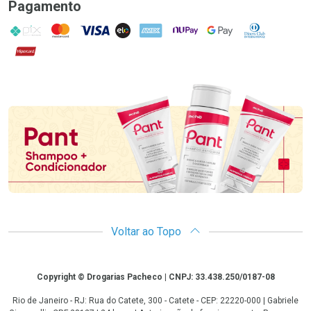
Pagamento
PIX
MasterCard
VISA
ELO
AMEX
NuPay
Google Pay
Diners Club
Hipercard
Promoção em Destaque
Voltar ao Topo
Copyright
Copyright © Drogarias Pacheco | CNPJ: 33.438.250/0187-08
Rio de Janeiro - RJ: Rua do Catete, 300 - Catete - CEP: 22220-000 | Gabriele