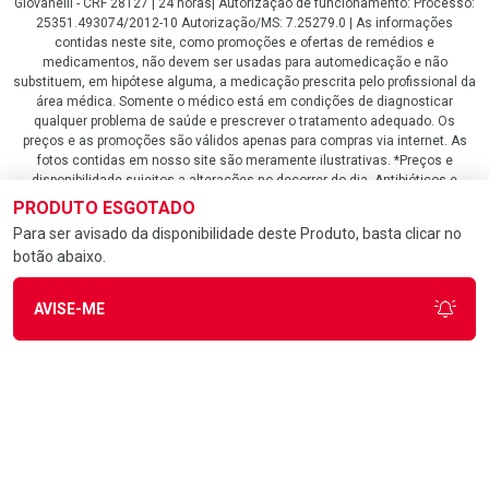
Giovanelli - CRF 28127 | 24 horas| Autorização de funcionamento: Processo:
25351.493074/2012-10 Autorização/MS: 7.25279.0 | As informações
contidas neste site, como promoções e ofertas de remédios e
medicamentos, não devem ser usadas para automedicação e não
substituem, em hipótese alguma, a medicação prescrita pelo profissional da
área médica. Somente o médico está em condições de diagnosticar
qualquer problema de saúde e prescrever o tratamento adequado. Os
preços e as promoções são válidos apenas para compras via internet. As
fotos contidas em nosso site são meramente ilustrativas. *Preços e
disponibilidade sujeitos a alterações no decorrer do dia. Antibióticos e
antimicrobianos vendas apenas em lojas físicas ou televendas. Portaria nº
PRODUTO ESGOTADO
344 - 01/02/1999 - Ministério da Saúde. Horário de funcionamento Central
Para ser avisado da disponibilidade deste Produto, basta clicar no
de Vendas e Atendimento ao Cliente 4020 4404 ou 0800 282 10 10 de
botão abaixo.
domingo a domingo das 08h00 às 20h00.
LGPD Aceite os Cookies
AVISE-ME