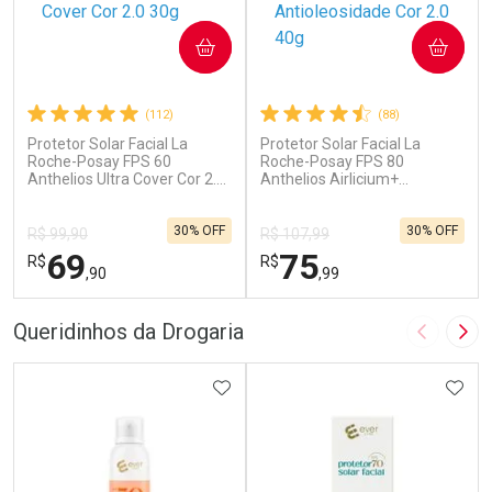
COMPRAR
COMPRAR
(112)
(88)
Protetor Solar Facial La
Protetor Solar Facial La
Roche-Posay FPS 60
Roche-Posay FPS 80
Anthelios Ultra Cover Cor 2.0
Anthelios Airlicium+
30g
Antioleosidade Cor 2.0 40g
30% OFF
30% OFF
R$ 99,90
R$ 107,99
69
75
R$
R$
,90
,99
FECHAR
F
FECHAR
F
Queridinhos da Drogaria
Imagem A
Pró
Dermaclub
Dermaclub
Por Menos
ADICIONAR AOS FAVORITOS
Por Menos
ADIC