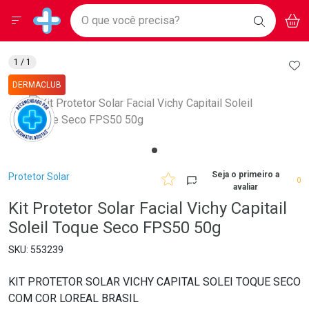
Drogarias Pacheco
Menu
Aces
Ir direto para a home
O que você precisa?
BAIXE
V
i
Baixe nosso APP e aproveite Ofertas Exclusivas!
BUSCAR
O APP
Navegue pela página
Ir direto para o conteúdo
Faça a sua busca
Ir direto para a busca
Ir direto para a conta
AD
1
/ 1
Ir direto para a ajuda
DERMACLUB
Ir direto para a notificações
Ir direto para o carrinho
Ir direto para o menu
Breadcrumb
Seja o primeiro a
Protetor Solar
0
avaliar
Kit Protetor Solar Facial Vichy Capitail
Soleil Toque Seco FPS50 50g
553239
KIT PROTETOR SOLAR VICHY CAPITAL SOLEI TOQUE SECO
COM COR LOREAL BRASIL