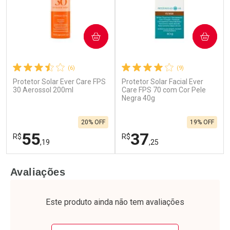
COMPRAR
COMPRAR
(6)
(9)
Ativar Desconto
Ativar Desconto
Protetor Solar Ever Care FPS
Protetor Solar Facial Ever
30 Aerossol 200ml
Care FPS 70 com Cor Pele
Comprar sem Desconto
Negra 40g
Comprar sem Desconto
Comprar sem Desconto
Comprar sem Desconto
Por R$ 69,90/cada
Por R$ 75,99/cada
Por R$ 69,90/cada
Por R$ 75,99/cada
20% OFF
19% OFF
55
37
R$
R$
,19
,25
FECHAR
F
FECHAR
F
Avaliações
Laboratório
Laboratório
Por Menos
Por Menos
Este produto ainda não tem avaliações