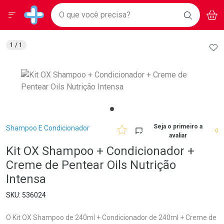
Drogarias Pacheco
Menu
Aces
Ir direto para a home
O que você precisa?
BAIXE
V
i
Baixe nosso APP e aproveite Ofertas Exclusivas!
BUSCAR
O APP
Navegue pela página
Ir direto para o conteúdo
Faça a sua busca
Ir direto para a busca
Ir direto para a conta
AD
1
/ 1
Ir direto para a ajuda
Ir direto para a notificações
Ir direto para o carrinho
Ir direto para o menu
Breadcrumb
Seja o primeiro a
Shampoo E Condicionador
0
avaliar
Kit OX Shampoo + Condicionador +
Creme de Pentear Oils Nutrição
Intensa
536024
O Kit OX Shampoo de 240ml + Condicionador de 240ml + Creme de