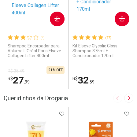
COMPRAR
COMPRAR
(4)
(77)
Shampoo Encorpador para
Kit Elseve Glycolic Gloss
Volume L'Oréal Paris Elseve
Shampoo 375ml +
Collagen Lifter 400ml
Condicionador 170ml
21% OFF
R$ 35,49
27
32
R$
R$
,99
,59
FECHAR
F
FECHAR
F
Queridinhos da Drogaria
Imagem A
Pró
Laboratório
Laboratório
Por Menos
ADICIONAR AOS FAVORITOS
Por Menos
ADIC