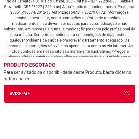
Rio de Janeiro - RJ: Rua do Catete, 300 - Catete - CEP: 22220-000 | Gabriele
Giovanelli - CRF 28127 | 24 horas| Autorização de funcionamento: Processo:
25351.493074/2012-10 Autorização/MS: 7.25279.0 | As informações
contidas neste site, como promoções e ofertas de remédios e
medicamentos, não devem ser usadas para automedicação e não
substituem, em hipótese alguma, a medicação prescrita pelo profissional da
área médica. Somente o médico está em condições de diagnosticar
qualquer problema de saúde e prescrever o tratamento adequado. Os
preços e as promoções são válidos apenas para compras via internet. As
fotos contidas em nosso site são meramente ilustrativas. *Preços e
disponibilidade sujeitos a alterações no decorrer do dia. Antibióticos e
antimicrobianos vendas apenas em lojas físicas ou televendas. Portaria nº
PRODUTO ESGOTADO
344 - 01/02/1999 - Ministério da Saúde. Horário de funcionamento Central
Para ser avisado da disponibilidade deste Produto, basta clicar no
de Vendas e Atendimento ao Cliente 4020 4404 ou 0800 282 10 10 de
botão abaixo.
domingo a domingo das 08h00 às 20h00.
LGPD Aceite os Cookies
AVISE-ME