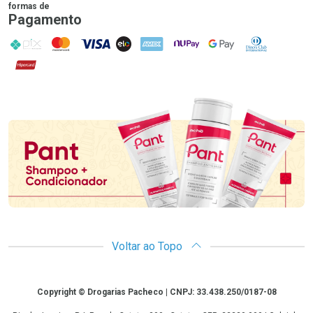
formas de
Pagamento
PIX
MasterCard
VISA
ELO
AMEX
NuPay
Google Pay
Diners Club
Hipercard
Promoção em Destaque
Voltar ao Topo
Copyright
Copyright © Drogarias Pacheco | CNPJ: 33.438.250/0187-08