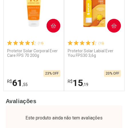
COMPRAR
COMPRAR
(19)
(15)
Protetor Solar Corporal Ever
Protetor Solar Labial Ever
Ativar Desconto
Ativar Desconto
Care FPS 70 200g
You FPS30 3,6g
Comprar sem Desconto
Comprar sem Desconto
Por R$ 27,99/cada
Por R$ 32,59/cada
Comprar sem Desconto
Comprar sem Desconto
23% OFF
20% OFF
Por R$ 27,99/cada
Por R$ 32,59/cada
61
15
R$
R$
,55
,19
FECHAR
F
FECHAR
F
Avaliações
Laboratório
Laboratório
Por Menos
Por Menos
Este produto ainda não tem avaliações