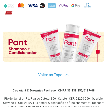
PIX
MasterCard
VISA
ELO
AMEX
NuPay
Google Pay
Diners Club
Hipercard
Promoção em Destaque
Voltar ao Topo
Copyright
Copyright © Drogarias Pacheco | CNPJ: 33.438.250/0187-08
Rio de Janeiro - RJ: Rua do Catete, 300 - Catete - CEP: 22220-000 | Gabriele
Giovanelli - CRF 28127 | 24 horas| Autorização de funcionamento: Processo: