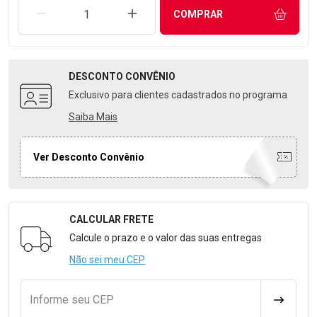
REMOVER UMA UNIDADE
AUMENTAR UMA UNIDADE
COMPRAR
DESCONTO
CONVÊNIO
Exclusivo para clientes cadastrados no programa
Saiba Mais
Ver Desconto Convênio
CALCULAR FRETE
Formulário para Calcular o Frete
Calcule o prazo e o valor das suas entregas
Não sei meu CEP
Informe seu CEP
CALCULA