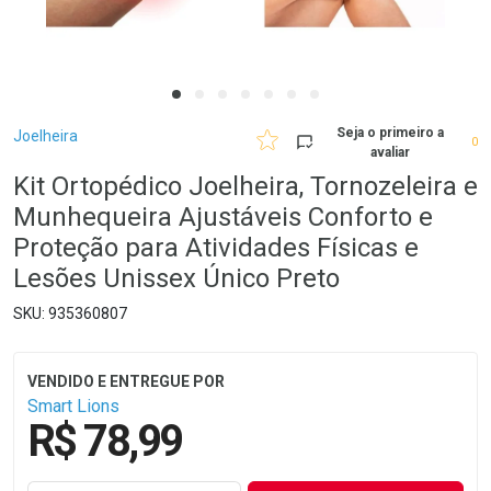
Breadcrumb
Seja o primeiro a
Joelheira
0
avaliar
Kit Ortopédico Joelheira, Tornozeleira e
Munhequeira Ajustáveis Conforto e
Proteção para Atividades Físicas e
Lesões Unissex Único Preto
935360807
Smart Lions
R$ 78,99