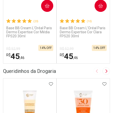
COMPRAR
COMPRAR
(23)
(10)
Base BB Cream L'Oréal Paris
Base BB Cream L'Oréal Paris
Dermo Expertise Cor Média
Dermo Expertise Cor Clara
FPS20 30ml
FPS20 30ml
14% OFF
14% OFF
R$ 52,99
R$ 52,99
45
45
R$
R$
,46
,46
FECHAR
F
FECHAR
F
Queridinhos da Drogaria
Imagem A
Pró
Laboratório
Laboratório
Por Menos
ADICIONAR AOS FAVORITOS
Por Menos
ADIC