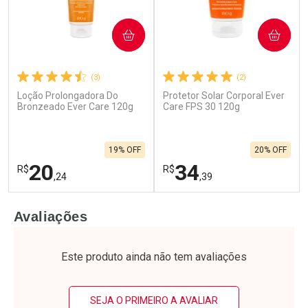
COMPRAR
COMPRAR
(3)
(2)
Loção Prolongadora Do
Protetor Solar Corporal Ever
Ativar Desconto
Ativar Desconto
Bronzeado Ever Care 120g
Care FPS 30 120g
Comprar sem Desconto
Comprar sem Desconto
Por R$ 45,46/cada
Por R$ 45,46/cada
Comprar sem Desconto
Comprar sem Desconto
19% OFF
20% OFF
Por R$ 45,46/cada
Por R$ 45,46/cada
20
34
R$
R$
,24
,39
FECHAR
F
FECHAR
F
Avaliações
Laboratório
Laboratório
Por Menos
Por Menos
Este produto ainda não tem avaliações
SEJA O PRIMEIRO A AVALIAR