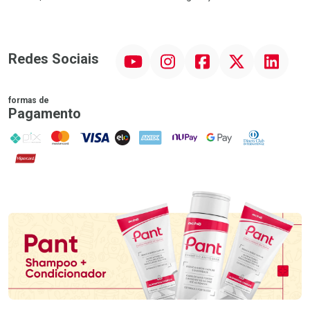
YouTube
Instagram
Facebook
Twitter
Linkedin
Redes Sociais
formas de
Pagamento
PIX
MasterCard
VISA
ELO
AMEX
NuPay
Google Pay
Diners Club
Hipercard
Promoção em Destaque