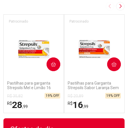
Imagem A
Pró
Patrocinado
Patrocinado
COMPRAR
COMPRAR
(229)
(69)
Pastilhas para garganta
Pastilhas para Garganta
Strepsils Mel e Limão 16
Strepsils Sabor Laranja Sem
Unidades
açúcar 8 Unidades
19% OFF
19% OFF
R$ 35,82
R$ 20,89
28
16
R$
R$
,99
,99
FECHAR
FECHAR
FEC
FEC
Laboratório
Laboratório