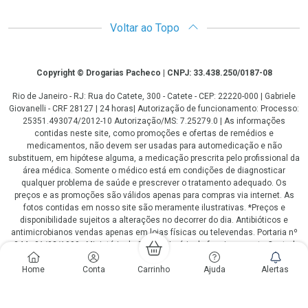
Voltar ao Topo
Copyright
Copyright © Drogarias Pacheco | CNPJ: 33.438.250/0187-08
Rio de Janeiro - RJ: Rua do Catete, 300 - Catete - CEP: 22220-000 | Gabriele
Giovanelli - CRF 28127 | 24 horas| Autorização de funcionamento: Processo:
25351.493074/2012-10 Autorização/MS: 7.25279.0 | As informações
contidas neste site, como promoções e ofertas de remédios e
medicamentos, não devem ser usadas para automedicação e não
substituem, em hipótese alguma, a medicação prescrita pelo profissional da
área médica. Somente o médico está em condições de diagnosticar
qualquer problema de saúde e prescrever o tratamento adequado. Os
preços e as promoções são válidos apenas para compras via internet. As
fotos contidas em nosso site são meramente ilustrativas. *Preços e
disponibilidade sujeitos a alterações no decorrer do dia. Antibióticos e
antimicrobianos vendas apenas em lojas físicas ou televendas. Portaria nº
344 - 01/02/1999 - Ministério da Saúde. Horário de funcionamento Central
de Vendas e Atendimento ao Cliente 4020 4404 ou 0800 282 10 10 de
Home
Conta
Carrinho
Ajuda
Alertas
domingo a domingo das 08h00 às 20h00.
LGPD Aceite os Cookies