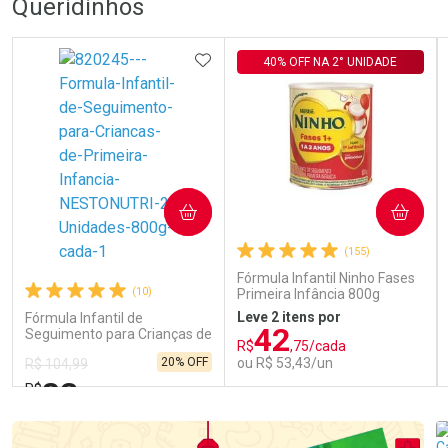
Queridinhos
ADICIONAR AOS FAVORITOS
40% OFF NA 2° UNIDADE
COMPRAR
COMPRAR
(155)
Fórmula Infantil Ninho Fases
(10)
Primeira Infância 800g
Leve 2 itens por
Fórmula Infantil de
42
Seguimento para Crianças de
R$
,75/cada
Primeira Infância Nestonutri
20% OFF
ou R$ 53,43/un
R$ 104,99
2 Unidades de 800g cada
83
R$
,98
FECHAR
FECHAR
FEC
FEC
Laboratório
Laboratório
Por Menos
Por Menos