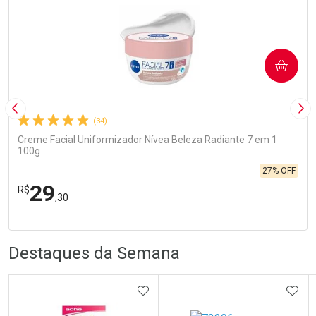
COMPRAR
Imagem Anterior
Pró
(34)
Creme Facial Uniformizador Nívea Beleza Radiante 7 em 1
100g
27% OFF
29
R$
,30
FECHA
FECHA
Laboratório
R
R
Por Menos
Destaques da Semana
ADICIONAR AOS FAVORITOS
ADIC