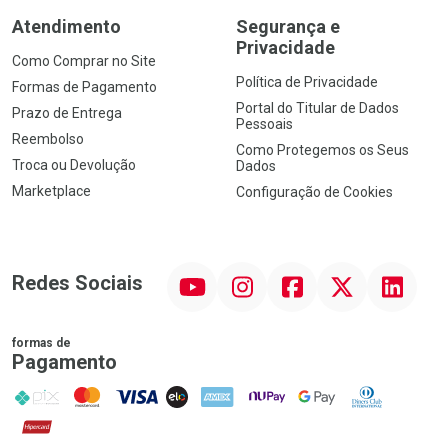
Atendimento
Segurança e
Privacidade
Como Comprar no Site
Política de Privacidade
Formas de Pagamento
Portal do Titular de Dados
Prazo de Entrega
Pessoais
Reembolso
Como Protegemos os Seus
Troca ou Devolução
Dados
Marketplace
Configuração de Cookies
YouTube
Instagram
Facebook
Twitter
Linkedin
Redes Sociais
formas de
Pagamento
PIX
MasterCard
VISA
ELO
AMEX
NuPay
Google Pay
Diners Club
Hipercard