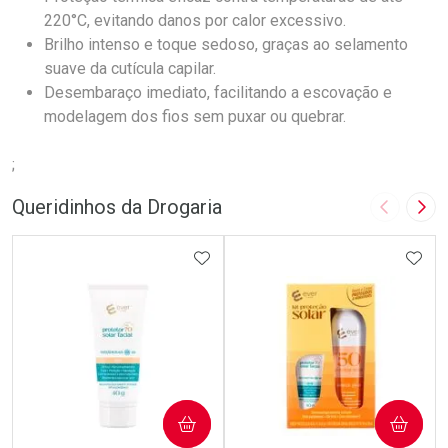
220°C, evitando danos por calor excessivo.
Brilho intenso e toque sedoso, graças ao selamento
suave da cutícula capilar.
Desembaraço imediato, facilitando a escovação e
modelagem dos fios sem puxar ou quebrar.
;
Queridinhos da Drogaria
Imagem A
Pró
ADICIONAR AOS FAVORITOS
ADIC
COMPRAR
COMPRAR