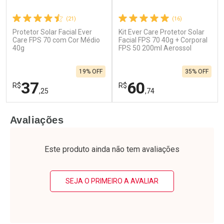
(21)
(16)
Protetor Solar Facial Ever
Kit Ever Care Protetor Solar
Care FPS 70 com Cor Médio
Facial FPS 70 40g + Corporal
40g
FPS 50 200ml Aerossol
19% OFF
35% OFF
37
60
R$
R$
,25
,74
FECHAR
F
FECHAR
F
Avaliações
Laboratório
Laboratório
Por Menos
Por Menos
Este produto ainda não tem avaliações
SEJA O PRIMEIRO A AVALIAR