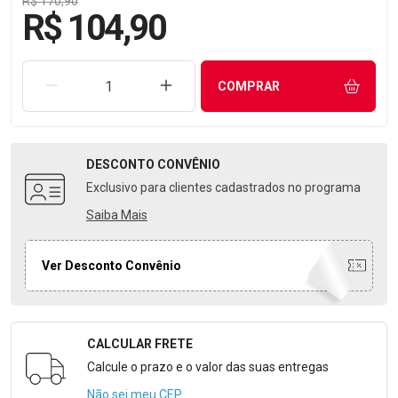
R$ 170,90
R$ 104,90
REMOVER UMA UNIDADE
AUMENTAR UMA UNIDADE
COMPRAR
DESCONTO
CONVÊNIO
Exclusivo para clientes cadastrados no programa
Saiba Mais
Ver Desconto Convênio
CALCULAR FRETE
Formulário para Calcular o Frete
Calcule o prazo e o valor das suas entregas
Não sei meu CEP