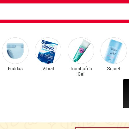
ca
isa?
em Destaque
Fraldas
Vibral
Trombofob
Secret
Gel