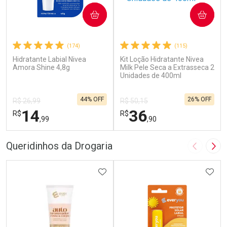
COMPRAR
COMPRAR
(174)
(115)
Hidratante Labial Nivea
Kit Loção Hidratante Nivea
Amora Shine 4,8g
Milk Pele Seca a Extrasseca 2
Unidades de 400ml
44% OFF
26% OFF
R$ 26,99
R$ 50,15
14
36
R$
R$
,99
,90
FECHAR
F
FECHAR
F
Queridinhos da Drogaria
Imagem A
Pró
Laboratório
Laboratório
Por Menos
ADICIONAR AOS FAVORITOS
Por Menos
ADIC