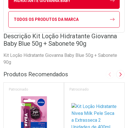
HIDRATANTE GIOVANNA BABY
TODOS OS PRODUTOS DA MARCA
Descrição Kit Loção Hidratante Giovanna
Baby Blue 50g + Sabonete 90g
Kit Loção Hidratante Giovanna Baby Blue 50g + Sabonete
90g
Produtos Recomendados
Imagem A
Pró
Patrocinado
Patrocinado