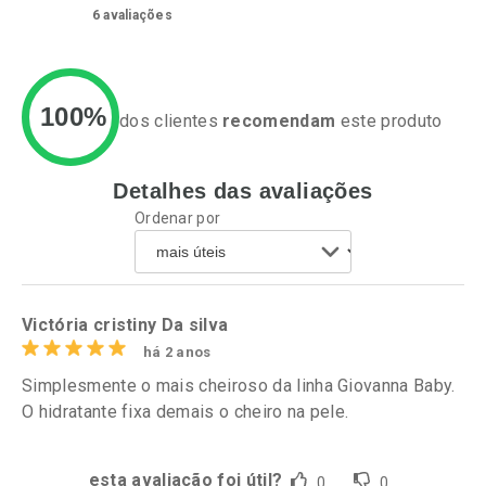
6
avaliações
100%
dos clientes
recomendam
este produto
Detalhes das avaliações
Ativar Desconto
Ativar Desconto
Ordenar por
Comprar sem Desconto
Comprar sem Desconto
Por R$ 24,29/cada
Por R$ 12,99/cada
Comprar sem Desconto
Comprar sem Desconto
Por R$ 24,29/cada
Por R$ 12,99/cada
Victória cristiny Da silva
há 2 anos
Simplesmente o mais cheiroso da linha Giovanna Baby.
O hidratante fixa demais o cheiro na pele.
esta avaliação foi útil?
0
0