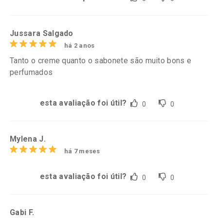
Jussara Salgado
há 2 anos
Tanto o creme quanto o sabonete são muito bons e
perfumados
esta avaliação foi útil?
0
0
Mylena J.
há 7 meses
esta avaliação foi útil?
0
0
Gabi F.