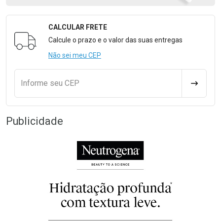
CALCULAR FRETE
Formulário para Calcular o Frete
Calcule o prazo e o valor das suas entregas
Não sei meu CEP
Informe seu CEP
CALCULA
Publicidade