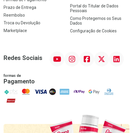
Portal do Titular de Dados
Prazo de Entrega
Pessoais
Reembolso
Como Protegemos os Seus
Troca ou Devolução
Dados
Marketplace
Configuração de Cookies
YouTube
Instagram
Facebook
Twitter
Linkedin
Redes Sociais
formas de
Pagamento
PIX
MasterCard
VISA
ELO
AMEX
NuPay
Google Pay
Diners Club
Hipercard
Promoção em Destaque