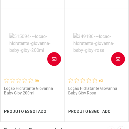
FECHAR
FECHAR
FEC
FEC
Laboratório
Por Menos
Laboratório
Por Menos
AVISE-ME
AVISE-ME
(0)
(0)
Loção Hidratante Giovanna
Loção Hidratante Giovanna
Baby Giby 200ml
Baby Giby Rosa
Ver Desconto Convênio
Ver Desconto Convênio
PRODUTO ESGOTADO
PRODUTO ESGOTADO