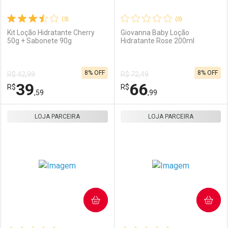
(3)
(0)
Kit Loção Hidratante Cherry
Giovanna Baby Loção
50g + Sabonete 90g
Hidratante Rose 200ml
8% OFF
8% OFF
R$ 42,99
R$ 72,49
39
66
R$
R$
,59
,99
LOJA PARCEIRA
FECHAR
FECHAR
LOJA PARCEIRA
F
F
Laboratório
Por Menos
Laboratório
Por Menos
COMPRAR
COMPRAR