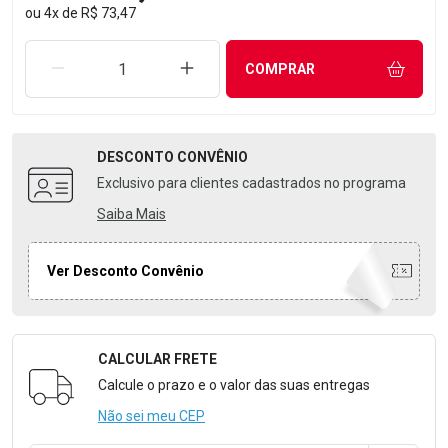
ou
4
x
de
R$ 73,47
REMOVER UMA UNIDADE
AUMENTAR UMA UNIDADE
COMPRAR
DESCONTO
CONVÊNIO
Exclusivo para clientes cadastrados no programa
Saiba Mais
Ver Desconto Convênio
CALCULAR FRETE
Formulário para Calcular o Frete
Calcule o prazo e o valor das suas entregas
Não sei meu CEP