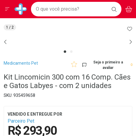
Drogarias Pacheco
Menu
Aces
Ir direto para a home
O que você precisa?
BAIXE
V
i
Baixe nosso APP e aproveite Ofertas Exclusivas!
BUSCAR
O APP
Navegue pela página
Ir direto para o conteúdo
Faça a sua busca
Ir direto para a busca
Ir direto para a conta
AD
1
/ 2
Ir direto para a ajuda
Ir direto para a notificações
Ir direto para o carrinho
Ir direto para o menu
Breadcrumb
Seja o primeiro a
Medicamento Pet
0
avaliar
Kit Lincomicin 300 com 16 Comp. Cães
e Gatos Labyes - com 2 unidades
935459658
Parceiro Pet
R$ 293,90