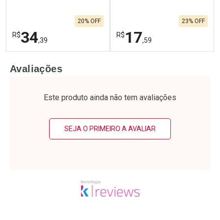
20% OFF
23% OFF
34
17
R$
R$
,39
,59
FECHAR
F
FECHAR
F
Avaliações
Laboratório
Laboratório
Por Menos
Por Menos
Este produto ainda não tem avaliações
SEJA O PRIMEIRO A AVALIAR
Ativar Desconto
Ativar Desconto