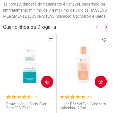
12 horas.A duração do tratamento é variável, sugerindo-se
um tratamento mínimo de 7 e máximo de 30 dias.IMAGENS
MERAMENTE ILUSTRATIVASIndicação: Cachorros e Gatos;
Queridinhos da Drogaria
Imagem A
Pró
ADICIONAR AOS FAVORITOS
ADIC
COMPRAR
COMPRAR
(71)
(12)
Protetor Solar Facial Ever
Loção Pós Sol Ever Care com
Care FPS 70 40g
Calamina 120ml