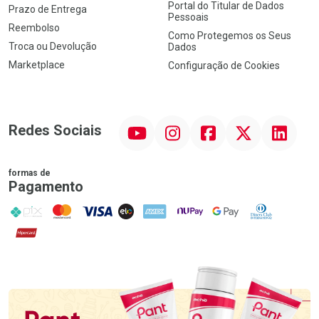
Portal do Titular de Dados
Prazo de Entrega
Pessoais
Reembolso
Como Protegemos os Seus
Troca ou Devolução
Dados
Marketplace
Configuração de Cookies
YouTube
Instagram
Facebook
Twitter
Linkedin
Redes Sociais
formas de
Pagamento
PIX
MasterCard
VISA
ELO
AMEX
NuPay
Google Pay
Diners Club
Hipercard
Promoção em Destaque