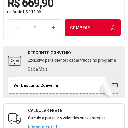
R$ 669,90
ou
6
x
de
R$ 111,65
REMOVER UMA UNIDADE
AUMENTAR UMA UNIDADE
COMPRAR
DESCONTO
CONVÊNIO
Exclusivo para clientes cadastrados no programa
Saiba Mais
Ver Desconto Convênio
CALCULAR FRETE
Formulário para Calcular o Frete
Calcule o prazo e o valor das suas entregas
Não sei meu CEP