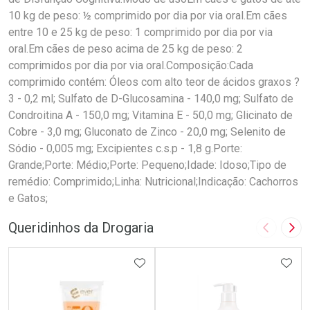
10 kg de peso: ½ comprimido por dia por via oral.Em cães
entre 10 e 25 kg de peso: 1 comprimido por dia por via
oral.Em cães de peso acima de 25 kg de peso: 2
comprimidos por dia por via oral.Composição:Cada
comprimido contém: Óleos com alto teor de ácidos graxos ?
3 - 0,2 ml; Sulfato de D-Glucosamina - 140,0 mg; Sulfato de
Condroitina A - 150,0 mg; Vitamina E - 50,0 mg; Glicinato de
Cobre - 3,0 mg; Gluconato de Zinco - 20,0 mg; Selenito de
Sódio - 0,005 mg; Excipientes c.s.p - 1,8 g.Porte:
Grande;Porte: Médio;Porte: Pequeno;Idade: Idoso;Tipo de
remédio: Comprimido;Linha: Nutricional;Indicação: Cachorros
e Gatos;
Queridinhos da Drogaria
Imagem A
Pró
ADICIONAR AOS FAVORITOS
ADIC