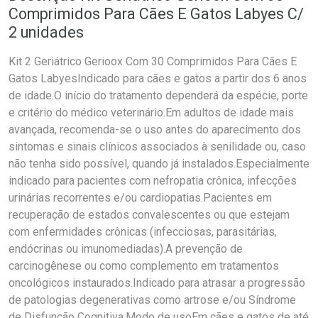
Comprimidos Para Cães E Gatos Labyes C/
2 unidades
Kit 2 Geriátrico Gerioox Com 30 Comprimidos Para Cães E
Gatos LabyesIndicado para cães e gatos a partir dos 6 anos
de idade.O início do tratamento dependerá da espécie, porte
e critério do médico veterinário.Em adultos de idade mais
avançada, recomenda-se o uso antes do aparecimento dos
sintomas e sinais clínicos associados à senilidade ou, caso
não tenha sido possível, quando já instalados.Especialmente
indicado para pacientes com nefropatia crônica, infecções
urinárias recorrentes e/ou cardiopatias.Pacientes em
recuperação de estados convalescentes ou que estejam
com enfermidades crônicas (infecciosas, parasitárias,
endócrinas ou imunomediadas).A prevenção de
carcinogênese ou como complemento em tratamentos
oncológicos instaurados.Indicado para atrasar a progressão
de patologias degenerativas como artrose e/ou Síndrome
de Disfunção Cognitiva.Modo de usoEm cães e gatos de até