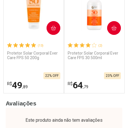
COMPRAR
COMPRAR
(13)
(2)
Protetor Solar Corporal Ever
Protetor Solar Corporal Ever
Care FPS 50 200g
Care FPS 30 500ml
22% OFF
23% OFF
49
64
R$
R$
,89
,79
FECHAR
F
FECHAR
F
Avaliações
Laboratório
Laboratório
Por Menos
Por Menos
Este produto ainda não tem avaliações