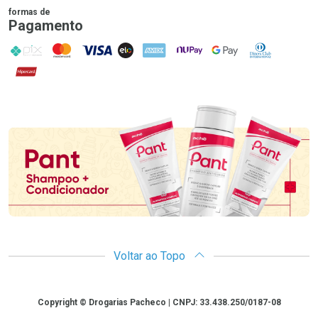
formas de
Pagamento
PIX
MasterCard
VISA
ELO
AMEX
NuPay
Google Pay
Diners Club
Hipercard
Promoção em Destaque
Voltar ao Topo
Copyright
Copyright © Drogarias Pacheco | CNPJ: 33.438.250/0187-08