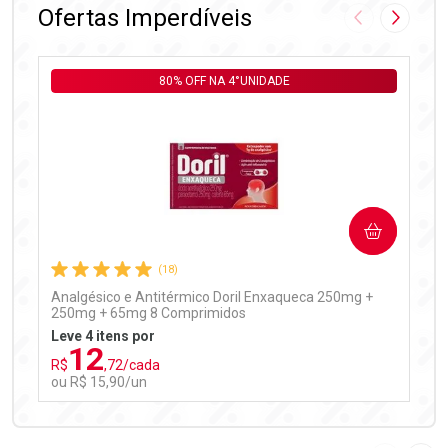
Ofertas Imperdíveis
Imagem Anter
Próxima
80% OFF NA 4°UNIDADE
Ativar Desconto
COMPRAR
Comprar sem Desconto
Comprar sem Desconto
Por R$ 99,90/cada
Por R$ 99,90/cada
(18)
Analgésico e Antitérmico Doril Enxaqueca 250mg +
250mg + 65mg 8 Comprimidos
Leve 4 itens por
12
R$
,72/cada
ou R$ 15,90/un
FECHAR
FECHAR