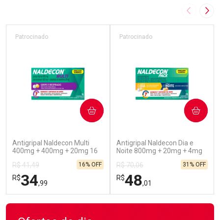
Imagem A
Pró
Patrocinado
Patrocinado
COMPRAR
COMPRAR
(52)
(45)
Antigripal Naldecon Multi
Antigripal Naldecon Dia e
400mg + 400mg + 20mg 16
Noite 800mg + 20mg + 4mg
Comprimidos
24 comprimidos
16% OFF
31% OFF
R$ 41,49
R$ 70,06
34
48
R$
R$
,99
,01
FECHAR
FECHAR
FEC
FEC
Laboratório
Laboratório