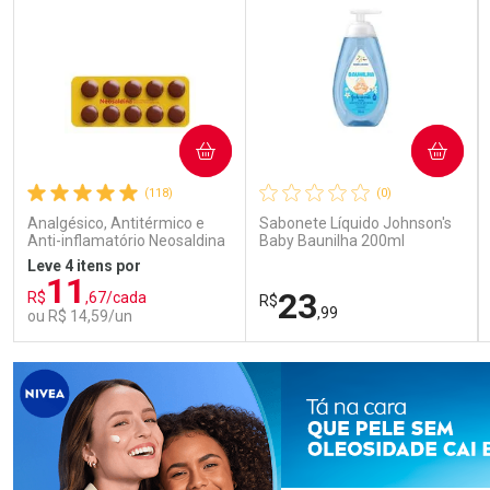
COMPRAR
COMPRAR
(118)
(0)
Analgésico, Antitérmico e
Sabonete Líquido Johnson's
Anti-inflamatório Neosaldina
Baby Baunilha 200ml
30mg + 300mg + 30mg 10
Leve 4 itens por
Drágeas
11
23
R$
,67/cada
R$
,99
ou R$ 14,59/un
FECHAR
FECHAR
FEC
FEC
Laboratório
Laboratório
Por Menos
Por Menos