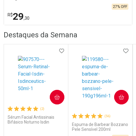
27% OFF
29
R$
,30
R
R
FECHA
FECHA
Destaques da Semana
Laboratório
Por Menos
ADICIONAR AOS FAVORITOS
ADIC
COMPRAR
COMPRAR
Ativar Desconto
(2)
(56)
Sérum Facial Antissinais
Bifásico Noturno Isdin
Comprar sem Desconto
Comprar sem Desconto
Espuma de Barbear Bozzano
Isdinceutics Retinal com
Por R$ 29,30/cada
Por R$ 29,30/cada
Pele Sensível 200ml
Retinaldeído 50ml