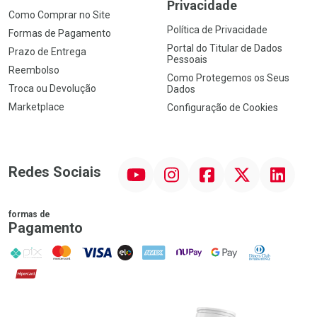
Privacidade
Como Comprar no Site
Política de Privacidade
Formas de Pagamento
Portal do Titular de Dados
Prazo de Entrega
Pessoais
Reembolso
Como Protegemos os Seus
Troca ou Devolução
Dados
Marketplace
Configuração de Cookies
YouTube
Instagram
Facebook
Twitter
Linkedin
Redes Sociais
formas de
Pagamento
PIX
MasterCard
VISA
ELO
AMEX
NuPay
Google Pay
Diners Club
Hipercard
Promoção em Destaque