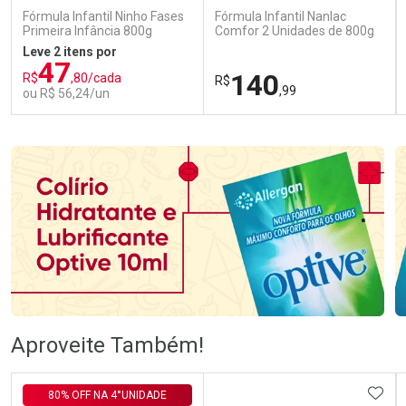
Fórmula Infantil Ninho Fases
Fórmula Infantil Nanlac
Primeira Infância 800g
Comfor 2 Unidades de 800g
Leve 2 itens por
47
140
R$
,80/cada
R$
,99
ou R$ 56,24/un
FECHAR
FECHAR
FEC
FEC
Laboratório
Laboratório
Por Menos
Por Menos
Ativar Desconto
Ativar Desconto
Aproveite Também!
Comprar sem Desconto
Comprar sem Desconto
Comprar sem Desconto
Comprar sem Desconto
ADIC
80% OFF NA 4°UNIDADE
Por R$ 56,24/cada
Por R$ 140,99/cada
Por R$ 56,24/cada
Por R$ 140,99/cada