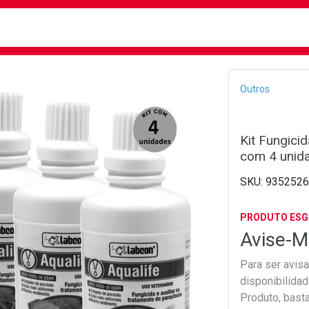
busca
isa?
Bread
Outros
Kit Fungici
com 4 unid
9352526
PRODUTO ES
Avise-M
Para ser avis
disponibilida
Produto, bast