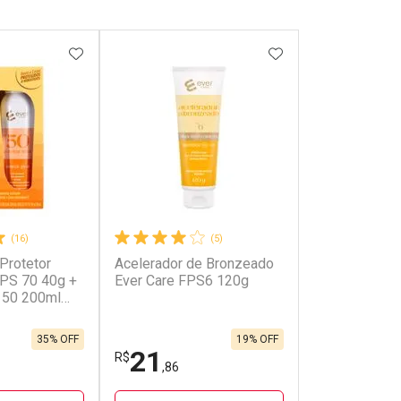
FAVORITOS
ADICIONAR AOS FAVORITOS
ADICIONAR AOS 
(16)
(5)
 Protetor
Acelerador de Bronzeado
FPS 70 40g +
Ever Care FPS6 120g
 50 200ml
35% OFF
19% OFF
21
R$
,86