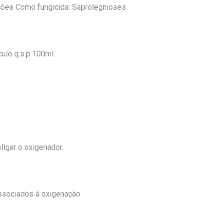
ções Como fungicida: Saprolegnioses
culo q.s.p 100ml.
igar o oxigenador.
associados à oxigenação.