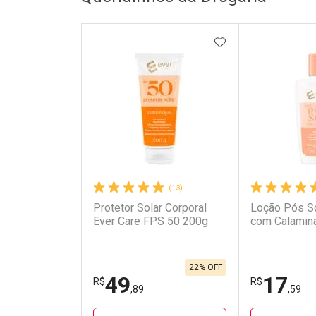
ADICIONAR AOS 
(13)
Protetor Solar Corporal
Loção Pós So
Ever Care FPS 50 200g
com Calamin
22% OFF
49
17
R$
R$
,89
,59