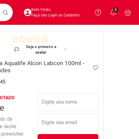
Acesse sua Conta
Precisa de 
Notific
Aces
Bem Vindo,
5
Você po
notifica
Vo
it
BUSCAR
Ver Recursos 
Faça seu Login ou Cadastro
crumb
Atendimento ao 
Seja o primeiro a
0
avaliar
Central de Ajud
da Aqualife Alcon Labcon 100ml -
ADICIONAR AOS 
Televendas
ades
4020-4404
45
Preencher nome e email para s
GOTADO
Digite seu nome
e
ado da
Digite seu email
de deste
a preencher