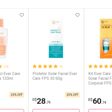
FAVORITOS
ADICIONAR AOS FAVORITOS
ADICIONAR AOS 
(12)
(9)
l Ever Care
Protetor Solar Facial Ever
Kit Ever Care
a 120ml
Care FPS 30 60g
Solar Facial 
Corporal FPS
Aerossol
23% OFF
20% OFF
28
60
R$
R$
,79
,74