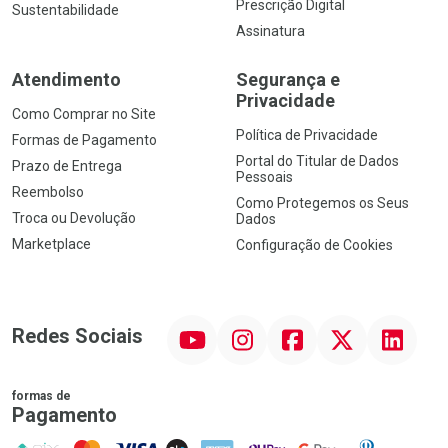
Prescrição Digital
Sustentabilidade
Assinatura
Atendimento
Segurança e
Privacidade
Como Comprar no Site
Política de Privacidade
Formas de Pagamento
Portal do Titular de Dados
Prazo de Entrega
Pessoais
Reembolso
Como Protegemos os Seus
Troca ou Devolução
Dados
Marketplace
Configuração de Cookies
YouTube
Instagram
Facebook
Twitter
Linkedin
Redes Sociais
formas de
Pagamento
PIX
MasterCard
VISA
ELO
AMEX
NuPay
Google Pay
Diners Club