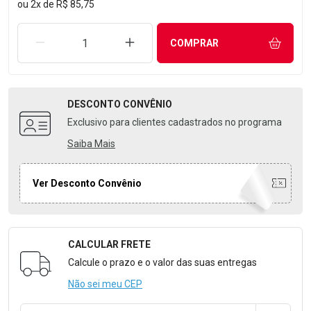
ou
2
x
de
R$ 85,75
REMOVER UMA UNIDADE
AUMENTAR UMA UNIDADE
COMPRAR
DESCONTO
CONVÊNIO
Exclusivo para clientes cadastrados no programa
Saiba Mais
Ver Desconto Convênio
CALCULAR FRETE
Formulário para Calcular o Frete
Calcule o prazo e o valor das suas entregas
Não sei meu CEP