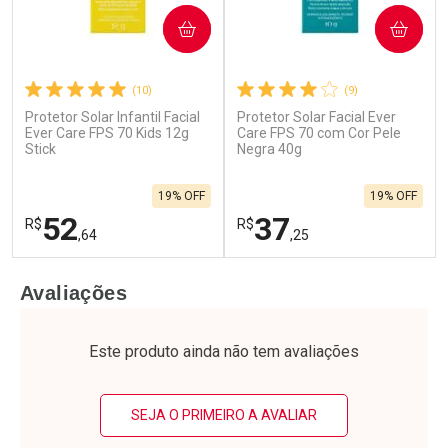
COMPRAR
COMPRAR
(10)
(9)
Protetor Solar Infantil Facial
Protetor Solar Facial Ever
Ever Care FPS 70 Kids 12g
Care FPS 70 com Cor Pele
Stick
Negra 40g
19% OFF
19% OFF
52
37
R$
R$
,64
,25
FECHAR
F
FECHAR
F
Avaliações
Laboratório
Laboratório
Por Menos
Por Menos
Este produto ainda não tem avaliações
SEJA O PRIMEIRO A AVALIAR