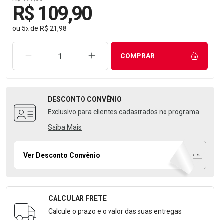
R$ 109,90
ou
5
x
de
R$ 21,98
REMOVER UMA UNIDADE
AUMENTAR UMA UNIDADE
COMPRAR
DESCONTO
CONVÊNIO
Exclusivo para clientes cadastrados no programa
Saiba Mais
Ver Desconto Convênio
CALCULAR FRETE
Formulário para Calcular o Frete
Calcule o prazo e o valor das suas entregas