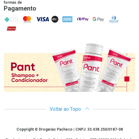
formas de
Pagamento
PIX
MasterCard
VISA
ELO
AMEX
NuPay
Google Pay
Diners Club
Hipercard
Promoção em Destaque
Voltar ao Topo
Copyright
Copyright © Drogarias Pacheco | CNPJ: 33.438.250/0187-08