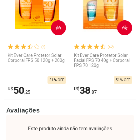
COMPRAR
COMPRAR
(3)
(42)
Kit Ever Care Protetor Solar
Kit Ever Care Protetor Solar
Corporal FPS 50 120g + 200g
Facial FPS 70 40g + Corporal
FPS 70 120g
31% OFF
51% OFF
50
38
R$
R$
,25
,87
FECHAR
F
FECHAR
F
Avaliações
Laboratório
Laboratório
Por Menos
Por Menos
Este produto ainda não tem avaliações