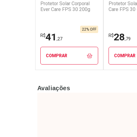
Protetor Solar Corporal
Protetor Sola
Ativar Desconto
Ativar Des
Ever Care FPS 30 200g
Care FPS 30
Comprar sem Desconto
Comprar s
Comprar sem Desconto
Comprar s
Por R$ 64,31/cada
Por R$ 56,2
Por R$ 64,31/cada
Por R$ 56,2
22% OFF
41
28
R$
R$
,27
,79
COMPRAR
COMPRAR
FECHAR
FECHAR
Avaliações
Laboratório
Laborató
Por Menos
Por Men