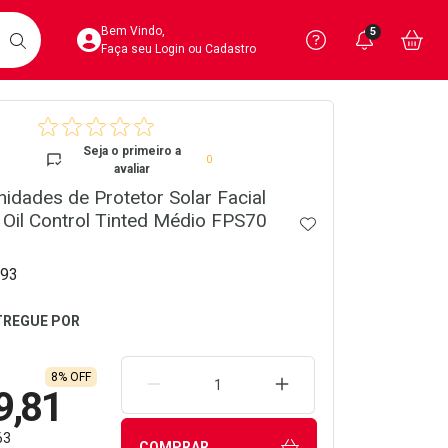
Acesse sua Conta
Precisa de 
Notific
Aces
Bem Vindo,
5
Você po
notifica
Vo
it
BUSCAR
Ver Recursos 
Faça seu Login ou Cadastro
crumb
Atendimento ao 
Seja o primeiro a
0
avaliar
Central de Ajud
nidades de Protetor Solar Facial
 Oil Control Tinted Médio FPS70
Televendas
ADICIONAR AOS 
4020-4404
93
8% OFF
REMOVER UMA UNIDADE
AUMENTAR UMA UNIDA
9,81
63
COMPRAR