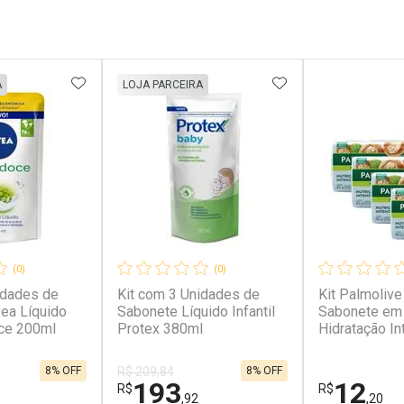
FAVORITOS
ADICIONAR AOS FAVORITOS
ADICIONAR AOS 
A
LOJA PARCEIRA
(0)
(0)
idades de
Kit com 3 Unidades de
Kit Palmolive
ea Líquido
Sabonete Líquido Infantil
Sabonete em 
oce 200ml
Protex 380ml
Hidratação In
Unidades
8% OFF
8% OFF
R$ 209,84
193
12
R$
R$
,92
,20