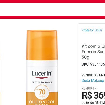
busca
isa?
Bread
Protetor Solar
Kit com 2 U
Eucerin Sun
50g
9354435
Duda Makeup
R$ 400,17
R$ 36
ou
6
x
de
R$ 61,