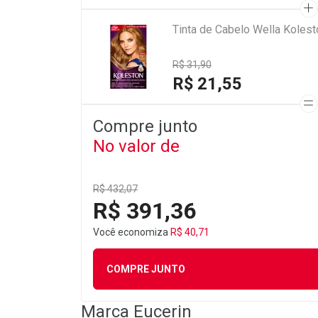
Tinta de Cabelo Wella Kolest
R$ 31,90
R$ 21,55
Compre junto
No valor de
R$ 432,07
R$ 391,36
Você economiza
R$ 40,71
COMPRE JUNTO
Marca
Eucerin