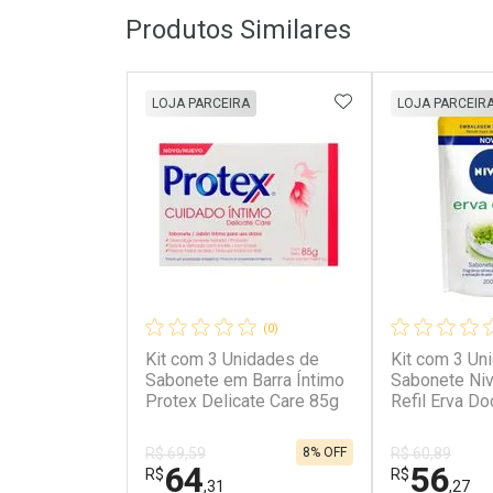
Produtos Similares
ADICIONAR AOS 
LOJA PARCEIRA
LOJA PARCEIR
(0)
Kit com 3 Unidades de
Kit com 3 Un
Sabonete em Barra Íntimo
Sabonete Niv
Protex Delicate Care 85g
Refil Erva D
8% OFF
R$ 69,59
R$ 60,89
64
56
R$
R$
,31
,27