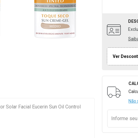
DES
Excl
Saib
Ver Descont
CAL
Formulári
Calc
Não 
r Solar Facial Eucerin Sun Oil Control
Informe se