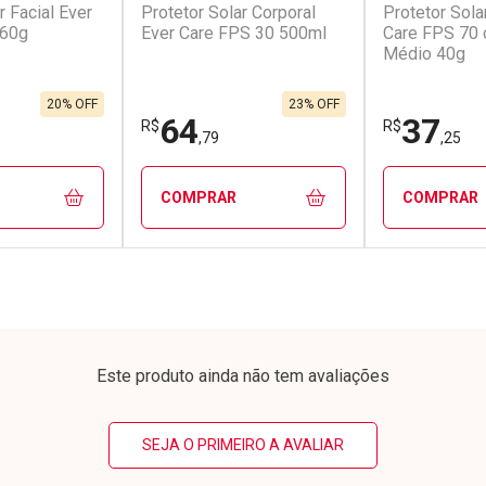
r Facial Ever
Protetor Solar Corporal
Protetor Sola
conto
Ativar Desconto
Ativar Desc
 60g
Ever Care FPS 30 500ml
Care FPS 70 
Médio 40g
em Desconto
Comprar sem Desconto
Comprar s
em Desconto
Comprar sem Desconto
Comprar s
7/cada
Por R$ 193,92/cada
Por R$ 12,2
7/cada
Por R$ 193,92/cada
Por R$ 12,2
20% OFF
23% OFF
64
37
R$
R$
,79
,25
COMPRAR
COMPRAR
FECHAR
FECHAR
FECHAR
FECHAR
rio
Laboratório
Laborató
os
Por Menos
Por Men
Este produto ainda não tem avaliações
SEJA O PRIMEIRO A AVALIAR