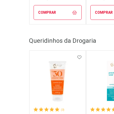
COMPRAR
COMPRAR
FECHAR
FECHAR
Queridinhos da Drogaria
Laboratório
Laborató
Por Menos
Por Men
ADICIONAR AOS 
(3)