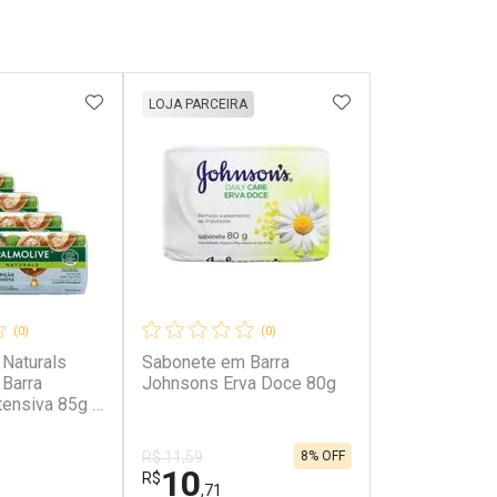
FAVORITOS
ADICIONAR AOS FAVORITOS
ADICIONAR AOS 
LOJA PARCEIRA
(0)
(0)
 Naturals
Sabonete em Barra
Barra
Johnsons Erva Doce 80g
tensiva 85g 4
8% OFF
R$ 11,59
10
R$
,71