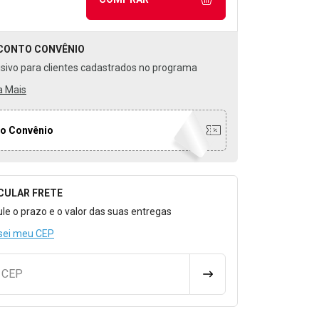
CONTO
CONVÊNIO
usivo para clientes cadastrados no programa
a Mais
o Convênio
CULAR FRETE
o para Calcular o Frete
ule o prazo e o valor das suas entregas
sei meu CEP
u CEP
CALCULAR FRETE