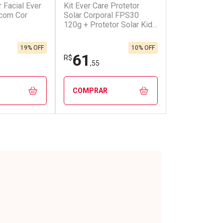
r Facial Ever
Kit Ever Care Protetor
onto
Ativar Desconto
com Cor
Solar Corporal FPS30
120g + Protetor Solar Kids
FPS60 120g
em Desconto
Comprar sem Desconto
em Desconto
Comprar sem Desconto
0/cada
Por R$ 10,71/cada
0/cada
Por R$ 10,71/cada
19% OFF
10% OFF
61
R$
,55
COMPRAR
FECHAR
FECHAR
FECHAR
FECHAR
rio
Laboratório
os
Por Menos