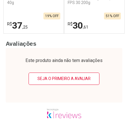
40g
FPS 30 200g
19% OFF
51% OFF
37
30
R$
R$
,25
,61
FECHAR
F
FECHAR
F
Avaliações
Laboratório
Laboratório
Por Menos
Por Menos
Este produto ainda não tem avaliações
SEJA O PRIMEIRO A AVALIAR