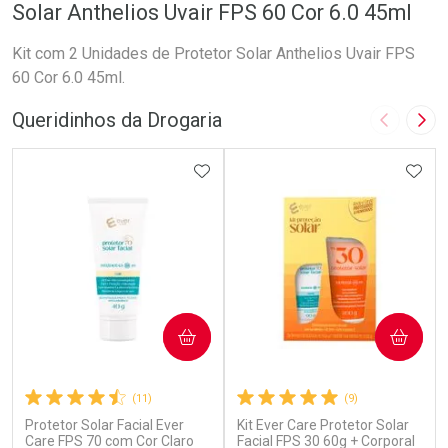
Solar Anthelios Uvair FPS 60 Cor 6.0 45ml
Kit com 2 Unidades de Protetor Solar Anthelios Uvair FPS
60 Cor 6.0 45ml.
Queridinhos da Drogaria
Imagem A
Pró
ADICIONAR AOS FAVORITOS
ADIC
COMPRAR
COMPRAR
(11)
(9)
Protetor Solar Facial Ever
Kit Ever Care Protetor Solar
Care FPS 70 com Cor Claro
Facial FPS 30 60g + Corporal