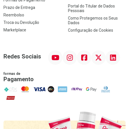
Portal do Titular de Dados
Prazo de Entrega
Pessoais
Reembolso
Como Protegemos os Seus
Troca ou Devolução
Dados
Marketplace
Configuração de Cookies
YouTube
Instagram
Facebook
Twitter
Linkedin
Redes Sociais
formas de
Pagamento
PIX
MasterCard
VISA
ELO
AMEX
NuPay
Google Pay
Diners Club
Hipercard
Promoção em Destaque