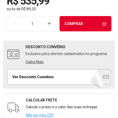
R$ 535,99
ou
6
x
de
R$ 89,33
REMOVER UMA UNIDADE
AUMENTAR UMA UNIDADE
COMPRAR
DESCONTO
CONVÊNIO
Exclusivo para clientes cadastrados no programa
Saiba Mais
Ver Desconto Convênio
CALCULAR FRETE
Formulário para Calcular o Frete
Calcule o prazo e o valor das suas entregas
Não sei meu CEP