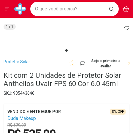
Drogarias Pacheco
Menu
Aces
Ir direto para a home
O que você precisa?
BAIXE
V
i
Baixe nosso APP e aproveite Ofertas Exclusivas!
BUSCAR
O APP
Navegue pela página
Ir direto para o conteúdo
Faça a sua busca
Ir direto para a busca
Ir direto para a conta
AD
1
/ 1
Ir direto para a ajuda
Ir direto para a notificações
Ir direto para o carrinho
Ir direto para o menu
Breadcrumb
Seja o primeiro a
Protetor Solar
0
avaliar
Kit com 2 Unidades de Protetor Solar
Anthelios Uvair FPS 60 Cor 6.0 45ml
935443646
8% OFF
Duda Makeup
R$ 579,99