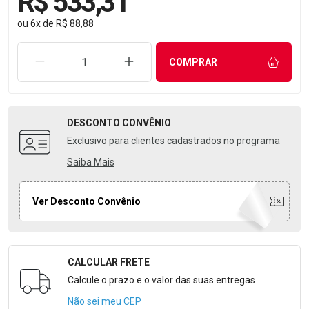
R$ 533,31
ou
6
x
de
R$ 88,88
REMOVER UMA UNIDADE
AUMENTAR UMA UNIDADE
COMPRAR
DESCONTO
CONVÊNIO
Exclusivo para clientes cadastrados no programa
Saiba Mais
Ver Desconto Convênio
CALCULAR FRETE
Formulário para Calcular o Frete
Calcule o prazo e o valor das suas entregas
Não sei meu CEP