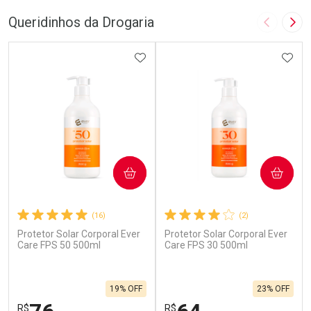
Queridinhos da Drogaria
Imagem A
Pró
ADICIONAR AOS FAVORITOS
ADIC
COMPRAR
COMPRAR
(16)
(2)
Protetor Solar Corporal Ever
Protetor Solar Corporal Ever
Care FPS 50 500ml
Care FPS 30 500ml
19% OFF
23% OFF
R$
R$