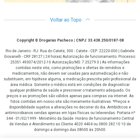
Voltar ao Topo
Copyright
Copyright © Drogarias Pacheco | CNPJ: 33.438.250/0187-08
Rio de Janeiro - RJ: Rua do Catete, 300 - Catete - CEP: 22220-000 | Gabriele
Giovanelli - CRF 28127 | 24 horas| Autorização de funcionamento: Processo:
25351.493074/2012-10 Autorização/MS: 7.25279.0 | As informações
contidas neste site, como promoções e ofertas de remédios e
medicamentos, não devem ser usadas para automedicação e não
substituem, em hipótese alguma, a medicação prescrita pelo profissional da
área médica. Somente o médico está em condições de diagnosticar
qualquer problema de saúde e prescrever o tratamento adequado. Os
preços e as promoções são válidos apenas para compras via internet. As
fotos contidas em nosso site são meramente ilustrativas. *Preços e
disponibilidade sujeitos a alterações no decorrer do dia. Antibióticos e
antimicrobianos vendas apenas em lojas físicas ou televendas. Portaria nº
344 - 01/02/1999 - Ministério da Saúde. Horário de funcionamento Central
de Vendas e Atendimento ao Cliente 4020 4404 ou 0800 282 10 10 de
domingo a domingo das 08h00 às 20h00.