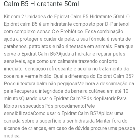
Calm B5 Hidratante 50ml
Kit com 2 Unidades de Epidrat Calm B5 Hidratante 50ml. O
Epidrat calm B5 é um hidratante composto por D-Pantenol
com complexo sense C e Prebiótico. Essa combinação
ajuda a proteger e cuidar da pele, a sua fórmula é isenta de
parabenos, petrolatos e não é testada em animais. Para que
serve o Epidrat Calm B5?Ajuda a hidratar e reparar peles
sensíveis, age como um calmante trazendo conforto
imediato, sensação refrescante e auxilia no tratamento da
coceira e vermelhidão. Qual a diferença do Epidrat Calm B5?
Possui textura balm não pegajosaMelhora a descamação da
peleRecupera a integridade da barreira cutânea em até 10
minutosQuando usar o Epidrat Calm?Pós depilatórioPara
lábios ressecadosPós procedimentoPele
sensibilizadaComo usar o Epidrat Calm B5?Aplicar uma
camada sobre a superfície a ser hidratada.Manter fora do
alcance de crianças, em caso de dúvida procure uma pessoa
médica.