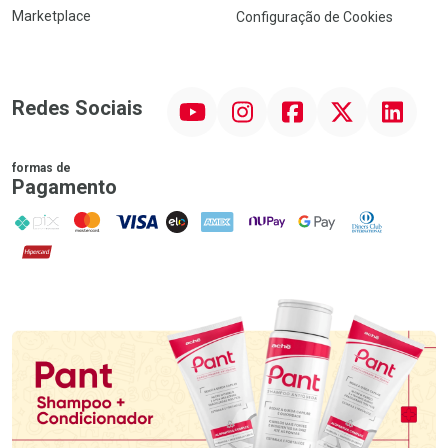
Marketplace
Configuração de Cookies
YouTube
Instagram
Facebook
Twitter
Linkedin
Redes Sociais
formas de
Pagamento
PIX
MasterCard
VISA
ELO
AMEX
NuPay
Google Pay
Diners Club
Hipercard
Promoção em Destaque