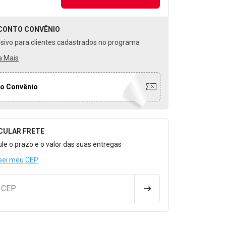
CONTO
CONVÊNIO
usivo para clientes cadastrados no programa
a Mais
o Convênio
CULAR FRETE
o para Calcular o Frete
ule o prazo e o valor das suas entregas
sei meu CEP
u CEP
CALCULAR FRETE