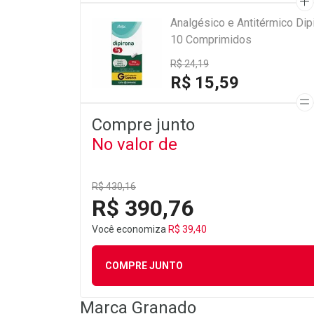
Analgésico e Antitérmico Di
10 Comprimidos
R$ 24,19
R$ 15,59
Compre junto
No valor de
R$ 430,16
R$ 390,76
Você economiza
R$ 39,40
COMPRE JUNTO
Marca
Granado