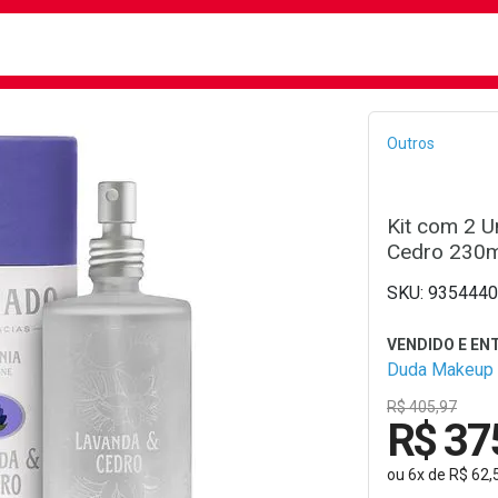
busca
isa?
Bread
Outros
Kit com 2 U
Cedro 230m
9354440
Duda Makeup
R$ 405,97
R$ 37
ou
6
x
de
R$ 62,