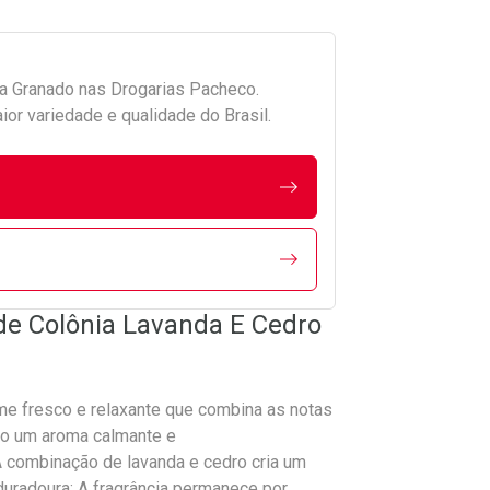
da
Granado
nas Drogarias Pacheco.
r variedade e qualidade do Brasil.
de Colônia Lavanda E Cedro
e fresco e relaxante que combina as notas
ndo um aroma calmante e
: A combinação de lavanda e cedro cria um
 duradoura: A fragrância permanece por