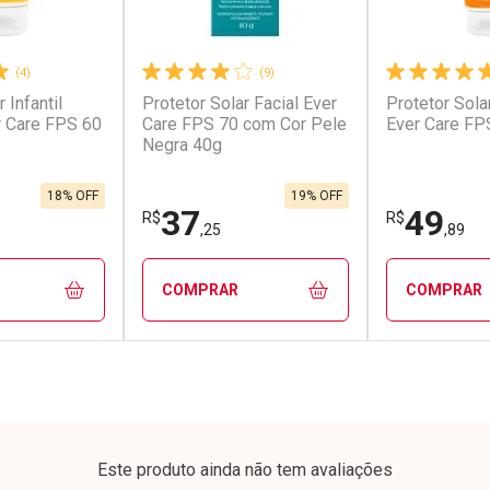
(4)
(9)
 Infantil
Protetor Solar Facial Ever
Protetor Sola
r Care FPS 60
Care FPS 70 com Cor Pele
Ever Care FP
Negra 40g
18% OFF
19% OFF
37
49
R$
R$
,25
,89
COMPRAR
COMPRAR
FECHAR
FECHAR
FECHAR
FECHAR
rio
Laboratório
Laborató
os
Por Menos
Por Men
Este produto ainda não tem avaliações