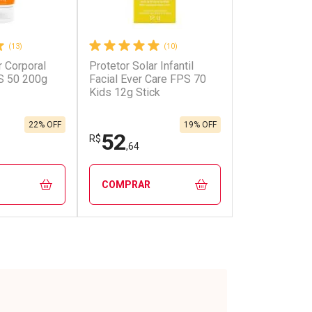
(13)
(10)
r Corporal
Protetor Solar Infantil
S 50 200g
Facial Ever Care FPS 70
Kids 12g Stick
22% OFF
19% OFF
52
R$
,64
COMPRAR
FECHAR
FECHAR
FECHAR
FECHAR
rio
Laboratório
os
Por Menos