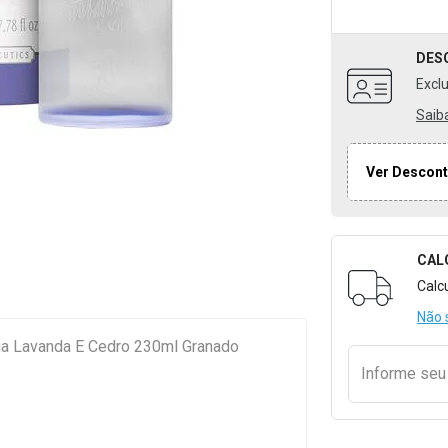
DES
Excl
Saib
Ver Descont
CAL
Formulári
Calc
Não 
ia Lavanda E Cedro 230ml Granado
Informe se