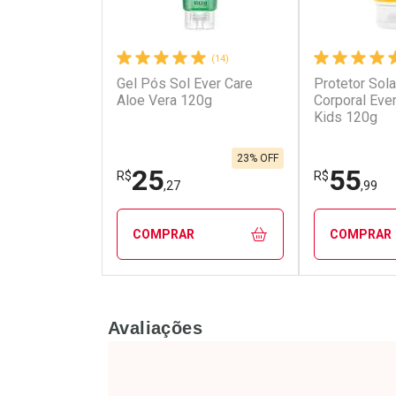
(14)
Gel Pós Sol Ever Care
Protetor Solar
Aloe Vera 120g
Corporal Eve
Kids 120g
23% OFF
25
55
R$
R$
,27
,99
COMPRAR
COMPRAR
FECHAR
FECHAR
Avaliações
Laboratório
Laborató
Por Menos
Por Men