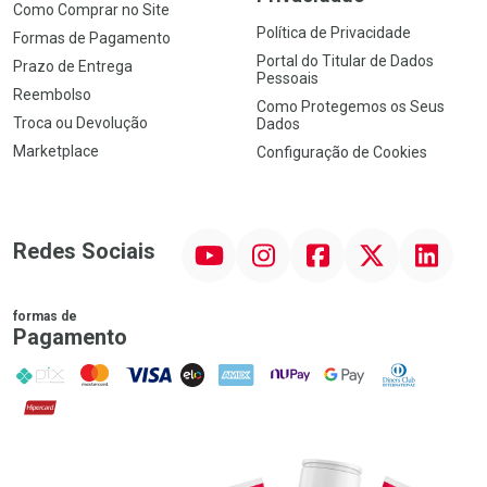
Como Comprar no Site
Política de Privacidade
Formas de Pagamento
Portal do Titular de Dados
Prazo de Entrega
Pessoais
Reembolso
Como Protegemos os Seus
Troca ou Devolução
Dados
Marketplace
Configuração de Cookies
YouTube
Instagram
Facebook
Twitter
Linkedin
Redes Sociais
formas de
Pagamento
PIX
MasterCard
VISA
ELO
AMEX
NuPay
Google Pay
Diners Club
Hipercard
Promoção em Destaque