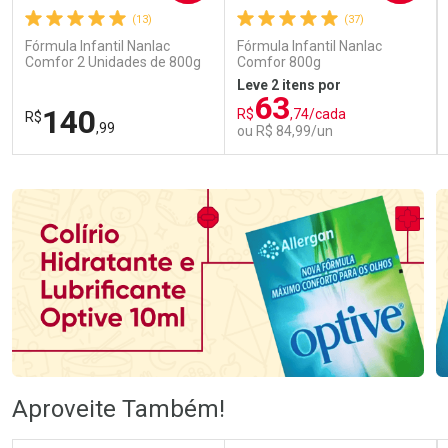
(13)
(37)
Fórmula Infantil Nanlac
Fórmula Infantil Nanlac
Comfor 2 Unidades de 800g
Comfor 800g
Leve 2 itens por
63
140
R$
,74/cada
R$
,99
ou R$ 84,99/un
FECHAR
FECHAR
FEC
FEC
Laboratório
Laboratório
Por Menos
Por Menos
Ativar Desconto
Ativar Desconto
Aproveite Também!