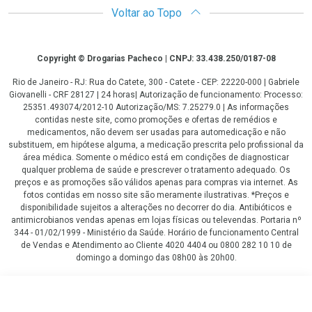
Voltar ao Topo
Copyright
Copyright © Drogarias Pacheco | CNPJ: 33.438.250/0187-08
Rio de Janeiro - RJ: Rua do Catete, 300 - Catete - CEP: 22220-000 | Gabriele
Giovanelli - CRF 28127 | 24 horas| Autorização de funcionamento: Processo:
25351.493074/2012-10 Autorização/MS: 7.25279.0 | As informações
contidas neste site, como promoções e ofertas de remédios e
medicamentos, não devem ser usadas para automedicação e não
substituem, em hipótese alguma, a medicação prescrita pelo profissional da
área médica. Somente o médico está em condições de diagnosticar
qualquer problema de saúde e prescrever o tratamento adequado. Os
preços e as promoções são válidos apenas para compras via internet. As
fotos contidas em nosso site são meramente ilustrativas. *Preços e
disponibilidade sujeitos a alterações no decorrer do dia. Antibióticos e
antimicrobianos vendas apenas em lojas físicas ou televendas. Portaria nº
344 - 01/02/1999 - Ministério da Saúde. Horário de funcionamento Central
de Vendas e Atendimento ao Cliente 4020 4404 ou 0800 282 10 10 de
domingo a domingo das 08h00 às 20h00.
LGPD Aceite os Cookies
R$ 84,09