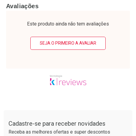
FECHAR
F
FECHAR
F
Avaliações
Laboratório
Laboratório
Por Menos
Por Menos
Este produto ainda não tem avaliações
SEJA O PRIMEIRO A AVALIAR
Ativar Desconto
Ativar Desconto
Comprar sem Desconto
Comprar sem Desconto
Tudo sobre a Drogarias Pacheco
Por R$ 37,25/cada
Por R$ 49,89/cada
Comprar sem Desconto
Comprar sem Desconto
Por R$ 37,25/cada
Por R$ 49,89/cada
Cadastre-se para receber novidades
Receba as melhores ofertas e super descontos