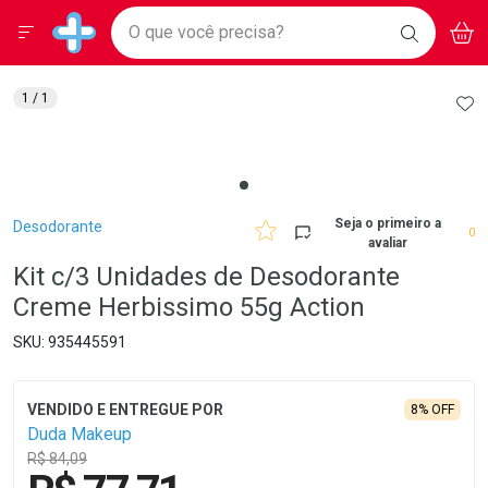
Drogarias Pacheco
Menu
Aces
Ir direto para a home
O que você precisa?
BAIXE
V
i
Baixe nosso APP e aproveite Ofertas Exclusivas!
BUSCAR
O APP
Navegue pela página
Ir direto para o conteúdo
Faça a sua busca
Ir direto para a busca
Ir direto para a conta
AD
1
/ 1
Ir direto para a ajuda
Ir direto para a notificações
Ir direto para o carrinho
Ir direto para o menu
Breadcrumb
Seja o primeiro a
Desodorante
0
avaliar
Kit c/3 Unidades de Desodorante
Creme Herbissimo 55g Action
935445591
8% OFF
Duda Makeup
R$ 84,09