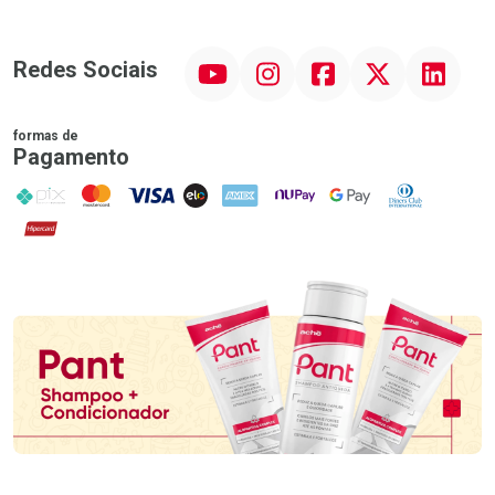
YouTube
Instagram
Facebook
Twitter
Linkedin
Redes Sociais
formas de
Pagamento
PIX
MasterCard
VISA
ELO
AMEX
NuPay
Google Pay
Diners Club
Hipercard
Promoção em Destaque