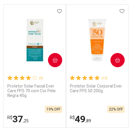
ADICIONAR AOS FAVORITOS
ADIC
COMPRAR
COMPRAR
(9)
(13)
Protetor Solar Facial Ever
Protetor Solar Corporal Ever
Care FPS 70 com Cor Pele
Care FPS 50 200g
Negra 40g
19% OFF
22% OFF
37
49
R$
R$
,25
,89