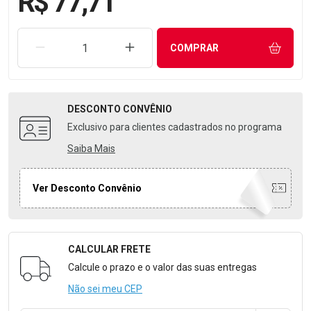
R$ 77,71
REMOVER UMA UNIDADE
AUMENTAR UMA UNIDADE
COMPRAR
DESCONTO
CONVÊNIO
Exclusivo para clientes cadastrados no programa
Saiba Mais
Ver Desconto Convênio
CALCULAR FRETE
Formulário para Calcular o Frete
Calcule o prazo e o valor das suas entregas
Não sei meu CEP