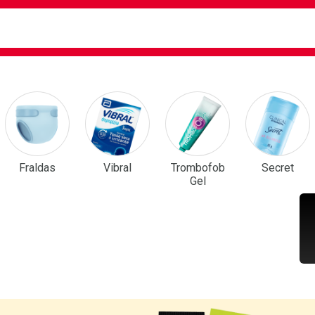
ca
isa?
em Destaque
Fraldas
Vibral
Trombofob
Secret
Gel