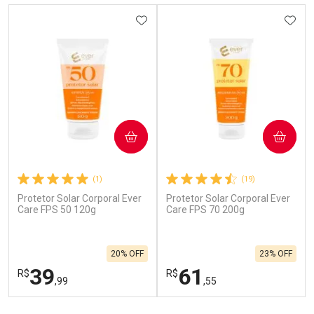
ADICIONAR AOS FAVORITOS
ADIC
COMPRAR
COMPRAR
(1)
(19)
Protetor Solar Corporal Ever
Protetor Solar Corporal Ever
Care FPS 50 120g
Care FPS 70 200g
20% OFF
23% OFF
39
61
R$
R$
,99
,55
FECHAR
F