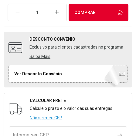
REMOVER UMA UNIDADE
AUMENTAR UMA UNIDADE
COMPRAR
DESCONTO
CONVÊNIO
Exclusivo para clientes cadastrados no programa
Saiba Mais
Ver Desconto Convênio
CALCULAR FRETE
Formulário para Calcular o Frete
Calcule o prazo e o valor das suas entregas
Não sei meu CEP
Informe seu CEP
CALCULA