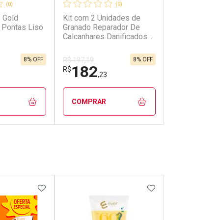
(0)
(0)
y Gold
Kit com 2 Unidades de
 Pontas Liso
Granado Reparador De
Calcanhares Danificados
20g
8% OFF
8% OFF
R$ 197,19
182
R$
,23
COMPRAR
FECHAR
FECHAR
FECHAR
FECHAR
rio
Laboratório
os
Por Menos
FAVORITOS
ADICIONAR AOS FAVORITOS
ADICIONAR AOS 