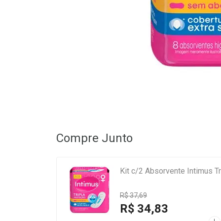
Compre Junto
Kit c/2 Absorvente Intimus 
R$ 37,69
R$ 34,83