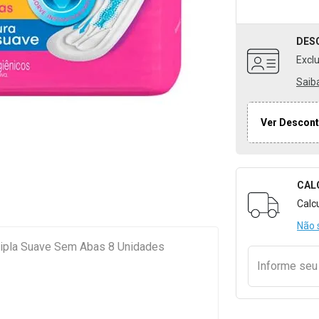
DES
Excl
Saib
Ver Descont
CAL
Formulári
Calc
Não 
Tripla Suave Sem Abas 8 Unidades
Informe se