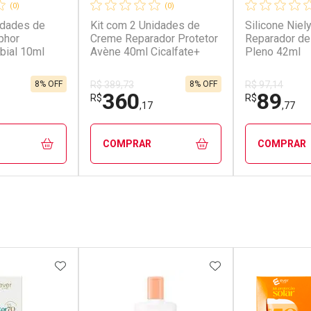
(0)
(0)
idades de
Kit com 2 Unidades de
Silicone Niel
phor
Creme Reparador Protetor
Reparador de
bial 10ml
Avène 40ml Cicalfate+
Pleno 42ml
8% OFF
8% OFF
R$ 389,73
R$ 97,14
360
89
R$
R$
,17
,77
COMPRAR
COMPRAR
FECHAR
FECHAR
FECHAR
FECHAR
rio
Laboratório
Laborató
os
Por Menos
Por Men
FAVORITOS
ADICIONAR AOS FAVORITOS
ADICIONAR AOS 