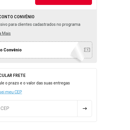
CONTO
CONVÊNIO
usivo para clientes cadastrados no programa
a Mais
o Convênio
CULAR FRETE
o para Calcular o Frete
ule o prazo e o valor das suas entregas
sei meu CEP
u CEP
CALCULAR FRETE