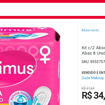
busca
isa?
Bread
Absorvente
Kit c/2 Abs
Abas 8 Uni
9353757
Duda Makeup
R$ 37,69
R$ 34