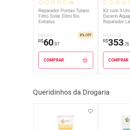
(0)
Reparador Pontas Tutano
Kit com 3 Un
Filtro Solar 30ml Bio
Eucerin Aqua
Extratus
Reparador La
8% OFF
R$ 65,97
R$ 382,79
60
353
R$
R$
,97
,75
COMPRAR
COMPRAR
FECHAR
FECHAR
Queridinhos da Drogaria
Laboratório
Laborató
Por Menos
Por Men
ADICIONAR AOS 