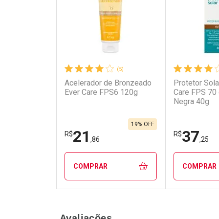
(5)
Acelerador de Bronzeado
Protetor Sola
Ativar Desconto
Ativar Des
Ever Care FPS6 120g
Care FPS 70
Negra 40g
Comprar sem Desconto
Comprar s
Comprar sem Desconto
Comprar s
Por R$ 60,97/cada
Por R$ 353
Por R$ 60,97/cada
Por R$ 353,
19% OFF
21
37
R$
R$
,86
,25
COMPRAR
COMPRAR
FECHAR
FECHAR
Avaliações