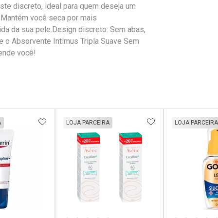
ste discreto, ideal para quem deseja um
: Mantém você seca por mais
ida da sua pele.Design discreto: Sem abas,
te o Absorvente Intimus Tripla Suave Sem
tende você!
FAVORITOS
ADICIONAR AOS FAVORITOS
ADICIONAR AOS 
A
LOJA PARCEIRA
LOJA PARCEIRA