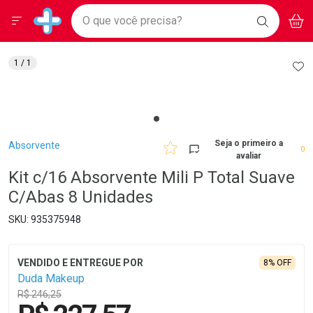
Drogarias Pacheco
Menu
Aces
Ir direto para a home
O que você precisa?
BAIXE
V
i
Baixe nosso APP e aproveite Ofertas Exclusivas!
BUSCAR
O APP
Navegue pela página
Ir direto para o conteúdo
Faça a sua busca
Ir direto para a busca
Ir direto para a conta
AD
1
/ 1
Ir direto para a ajuda
Ir direto para a notificações
Ir direto para o carrinho
Ir direto para o menu
Breadcrumb
Seja o primeiro a
Absorvente
0
avaliar
Kit c/16 Absorvente Mili P Total Suave
C/Abas 8 Unidades
935375948
8% OFF
Duda Makeup
R$ 246,25