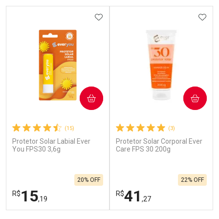
ADICIONAR AOS FAVORITOS
ADIC
COMPRAR
COMPRAR
(15)
(3)
Protetor Solar Labial Ever
Protetor Solar Corporal Ever
You FPS30 3,6g
Care FPS 30 200g
20% OFF
22% OFF
15
41
R$
R$
,19
,27