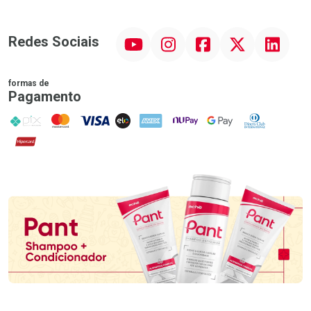
YouTube
Instagram
Facebook
Twitter
Linkedin
Redes Sociais
formas de
Pagamento
PIX
MasterCard
VISA
ELO
AMEX
NuPay
Google Pay
Diners Club
Hipercard
Promoção em Destaque