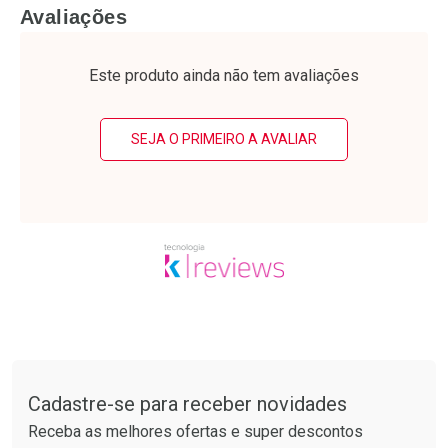
FECHAR
F
FECHAR
F
Avaliações
Laboratório
Laboratório
Por Menos
Por Menos
Este produto ainda não tem avaliações
SEJA O PRIMEIRO A AVALIAR
Ativar Desconto
Ativar Desconto
Comprar sem Desconto
Comprar sem Desconto
Tudo sobre a Drogarias Pacheco
Por R$ 15,19/cada
Por R$ 41,27/cada
Comprar sem Desconto
Comprar sem Desconto
Por R$ 15,19/cada
Por R$ 41,27/cada
Cadastre-se para receber novidades
Receba as melhores ofertas e super descontos