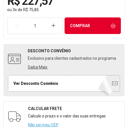
R$ 227,57
ou
3
x
de
R$ 75,85
REMOVER UMA UNIDADE
AUMENTAR UMA UNIDADE
COMPRAR
DESCONTO
CONVÊNIO
Exclusivo para clientes cadastrados no programa
Saiba Mais
Ver Desconto Convênio
CALCULAR FRETE
Formulário para Calcular o Frete
Calcule o prazo e o valor das suas entregas
Não sei meu CEP