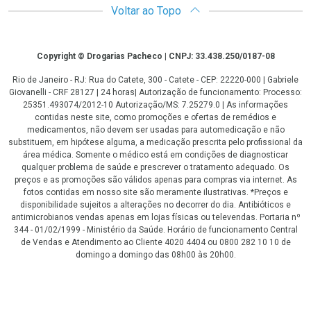
Voltar ao Topo
Copyright
Copyright © Drogarias Pacheco | CNPJ: 33.438.250/0187-08
Rio de Janeiro - RJ: Rua do Catete, 300 - Catete - CEP: 22220-000 | Gabriele
Giovanelli - CRF 28127 | 24 horas| Autorização de funcionamento: Processo:
25351.493074/2012-10 Autorização/MS: 7.25279.0 | As informações
contidas neste site, como promoções e ofertas de remédios e
medicamentos, não devem ser usadas para automedicação e não
substituem, em hipótese alguma, a medicação prescrita pelo profissional da
área médica. Somente o médico está em condições de diagnosticar
qualquer problema de saúde e prescrever o tratamento adequado. Os
preços e as promoções são válidos apenas para compras via internet. As
fotos contidas em nosso site são meramente ilustrativas. *Preços e
disponibilidade sujeitos a alterações no decorrer do dia. Antibióticos e
antimicrobianos vendas apenas em lojas físicas ou televendas. Portaria nº
344 - 01/02/1999 - Ministério da Saúde. Horário de funcionamento Central
de Vendas e Atendimento ao Cliente 4020 4404 ou 0800 282 10 10 de
domingo a domingo das 08h00 às 20h00.
LGPD Aceite os Cookies