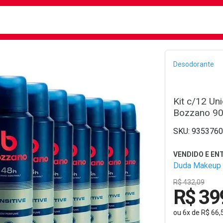
busca
isa?
Bread
Desodorante
Kit c/12 Un
Bozzano 90
9353760
Duda Makeup
R$ 432,09
R$ 39
ou
6
x
de
R$ 66,