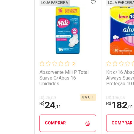
ADICIONAR AOS 
LOJA PARCEIRA
LOJA PARCEIR
(0)
Absorvente Mili P Total
Kit c/16 Abs
Suave C/Abas 16
Always Suav
Unidades
Proteção 10
8% OFF
R$ 26,09
R$ 196,95
24
182
R$
R$
,11
,01
COMPRAR
COMPRAR