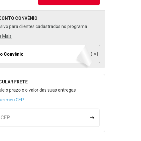
CONTO
CONVÊNIO
usivo para clientes cadastrados no programa
a Mais
o Convênio
CULAR FRETE
o para Calcular o Frete
ule o prazo e o valor das suas entregas
sei meu CEP
u CEP
CALCULAR FRETE