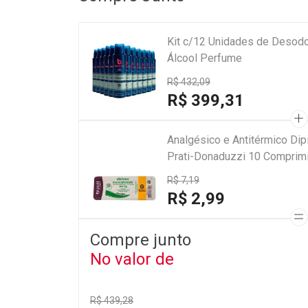
Kit c/12 Unidades de Desod
Álcool Perfume
R$ 432,09
R$ 399,31
Analgésico e Antitérmico Di
Prati-Donaduzzi 10 Comprim
R$ 7,19
R$ 2,99
Compre junto
No valor de
R$ 439,28