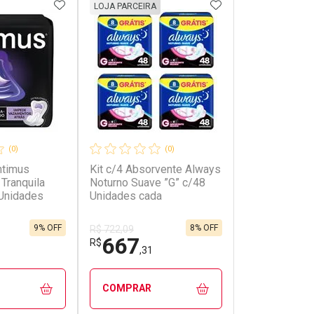
FAVORITOS
ADICIONAR AOS FAVORITOS
ADICIONAR AOS 
LOJA PARCEIRA
(0)
(0)
ntimus
Kit c/4 Absorvente Always
Tranquila
Noturno Suave ”G” c/48
 Unidades
Unidades cada
9% OFF
8% OFF
R$ 722,09
667
R$
,31
COMPRAR