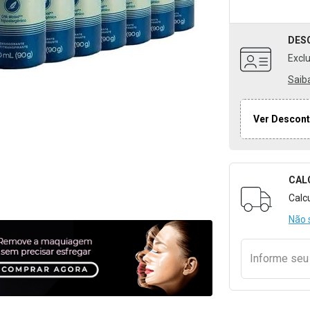
DES
Excl
Saib
Ver Descont
CAL
Formulári
Calc
Não 
Informe se