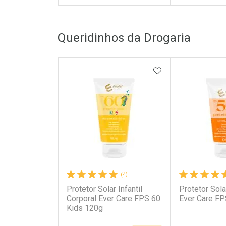
FECHAR
FECHAR
Queridinhos da Drogaria
Laboratório
Laborató
Por Menos
Por Men
ADICIONAR AOS 
(4)
Protetor Solar Infantil
Protetor Sola
Ativar Desconto
Ativar Des
Corporal Ever Care FPS 60
Ever Care FP
Kids 120g
Comprar sem Desconto
Comprar s
Comprar sem Desconto
Comprar s