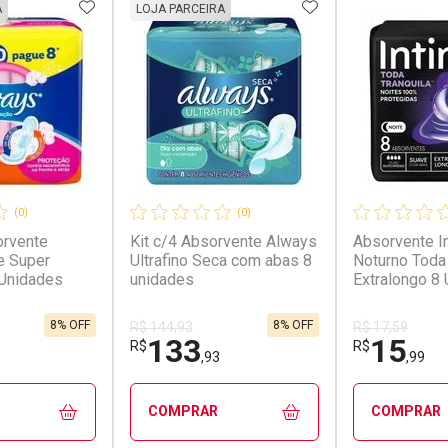
FAVORITOS
ADICIONAR AOS FAVORITOS
ADICIONAR AOS 
A
LOJA PARCEIRA
(0)
(0)
orvente
Kit c/4 Absorvente Always
Absorvente I
e Super
Ultrafino Seca com abas 8
Noturno Toda 
 Unidades
unidades
Extralongo 8
8% OFF
8% OFF
R$ 144,93
R$ 17,59
133
15
R$
R$
,93
,99
COMPRAR
COMPRAR