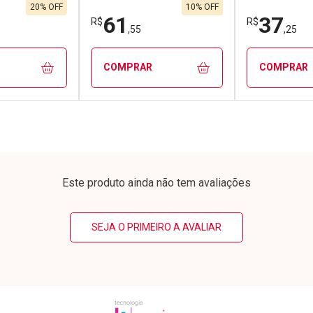
,01/cada
Por R$ 133,93/cada
Por R$ 15,9
01/cada
Por R$ 133,93/cada
Por R$ 15,9
20% OFF
10% OFF
61
37
R$
R$
,55
,25
COMPRAR
COMPRAR
FECHAR
FECHAR
FECHAR
FECHAR
rio
Laboratório
Laborató
os
Por Menos
Por Men
Este produto ainda não tem avaliações
SEJA O PRIMEIRO A AVALIAR