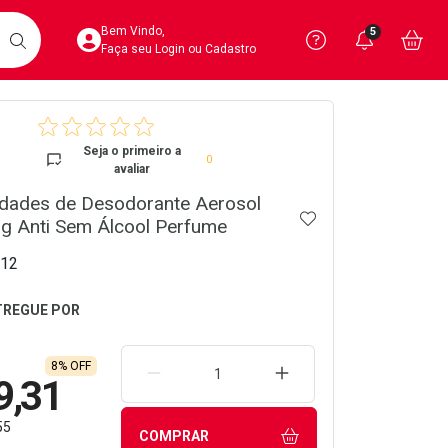
Acesse sua Conta
Precisa de 
Notific
Aces
Bem Vindo,
5
Você po
notifica
Vo
it
BUSCAR
Ver Recursos 
Faça seu Login ou Cadastro
crumb
Atendimento ao 
Seja o primeiro a
0
avaliar
Central de Ajud
idades de Desodorante Aerosol
ADICIONAR AOS 
Televendas
g Anti Sem Álcool Perfume
4020-4404
12
8% OFF
REMOVER UMA UNIDADE
AUMENTAR UMA UNIDA
9,31
55
COMPRAR