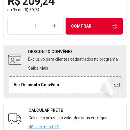
R$ 209,24
ou
3
x
de
R$ 69,74
REMOVER UMA UNIDADE
AUMENTAR UMA UNIDADE
COMPRAR
DESCONTO
CONVÊNIO
Exclusivo para clientes cadastrados no programa
Saiba Mais
Ver Desconto Convênio
CALCULAR FRETE
Formulário para Calcular o Frete
Calcule o prazo e o valor das suas entregas
Não sei meu CEP