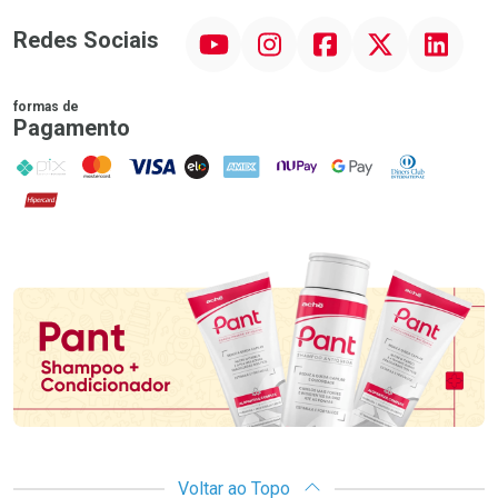
YouTube
Instagram
Facebook
Twitter
Linkedin
Redes Sociais
formas de
Pagamento
PIX
MasterCard
VISA
ELO
AMEX
NuPay
Google Pay
Diners Club
Hipercard
Promoção em Destaque
Voltar ao Topo