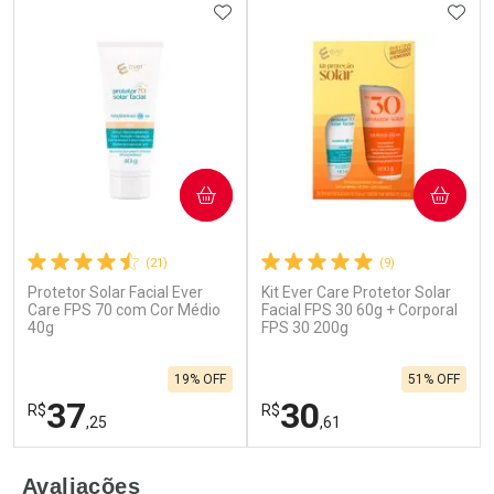
ADICIONAR AOS FAVORITOS
ADIC
COMPRAR
COMPRAR
(21)
(9)
Protetor Solar Facial Ever
Kit Ever Care Protetor Solar
Care FPS 70 com Cor Médio
Facial FPS 30 60g + Corporal
40g
FPS 30 200g
19% OFF
51% OFF
37
30
R$
R$
,25
,61
FECHAR
F
FECHAR
F
Avaliações