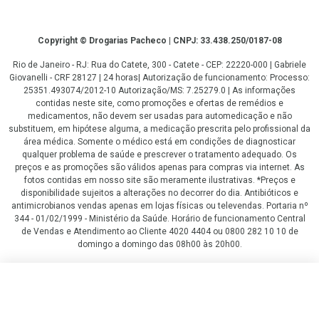
Copyright
Copyright © Drogarias Pacheco | CNPJ: 33.438.250/0187-08
Rio de Janeiro - RJ: Rua do Catete, 300 - Catete - CEP: 22220-000 | Gabriele
Giovanelli - CRF 28127 | 24 horas| Autorização de funcionamento: Processo:
25351.493074/2012-10 Autorização/MS: 7.25279.0 | As informações
contidas neste site, como promoções e ofertas de remédios e
medicamentos, não devem ser usadas para automedicação e não
substituem, em hipótese alguma, a medicação prescrita pelo profissional da
área médica. Somente o médico está em condições de diagnosticar
qualquer problema de saúde e prescrever o tratamento adequado. Os
preços e as promoções são válidos apenas para compras via internet. As
fotos contidas em nosso site são meramente ilustrativas. *Preços e
disponibilidade sujeitos a alterações no decorrer do dia. Antibióticos e
antimicrobianos vendas apenas em lojas físicas ou televendas. Portaria nº
344 - 01/02/1999 - Ministério da Saúde. Horário de funcionamento Central
de Vendas e Atendimento ao Cliente 4020 4404 ou 0800 282 10 10 de
domingo a domingo das 08h00 às 20h00.
LGPD Aceite os Cookies
R$ 278,99
R$ 209,24
COMPRAR
ou
3
x
de
R$ 69,74