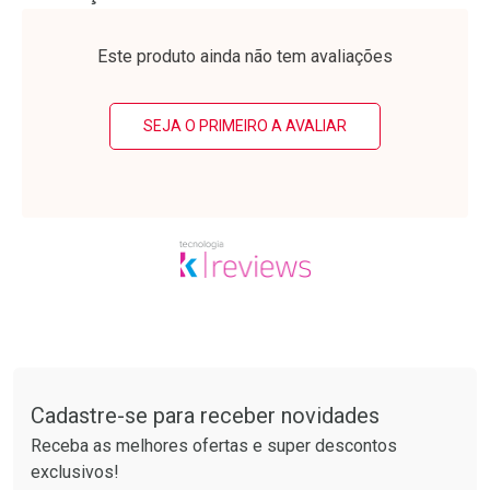
Laboratório
Laboratório
Por Menos
Por Menos
Este produto ainda não tem avaliações
SEJA O PRIMEIRO A AVALIAR
Ativar Desconto
Ativar Desconto
Comprar sem Desconto
Comprar sem Desconto
Tudo sobre a Drogarias Pacheco
Por R$ 37,25/cada
Por R$ 30,61/cada
Comprar sem Desconto
Comprar sem Desconto
Por R$ 37,25/cada
Por R$ 30,61/cada
Cadastre-se para receber novidades
Receba as melhores ofertas e super descontos
exclusivos!