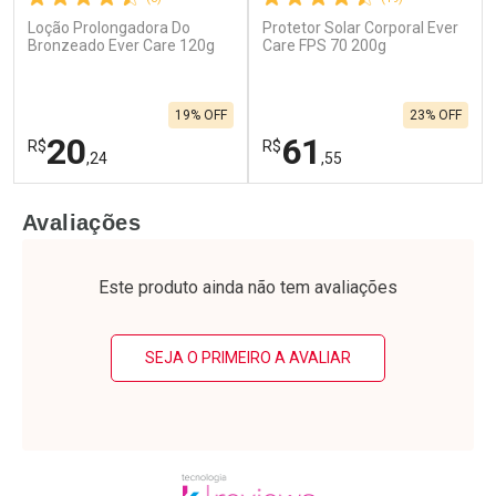
Loção Prolongadora Do
Protetor Solar Corporal Ever
Bronzeado Ever Care 120g
Care FPS 70 200g
19% OFF
23% OFF
20
61
R$
R$
,24
,55
FECHAR
F
FECHAR
F
Avaliações
Laboratório
Laboratório
Por Menos
Por Menos
Este produto ainda não tem avaliações
SEJA O PRIMEIRO A AVALIAR