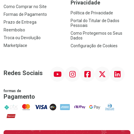
Privacidade
Como Comprar no Site
Política de Privacidade
Formas de Pagamento
Portal do Titular de Dados
Prazo de Entrega
Pessoais
Reembolso
Como Protegemos os Seus
Troca ou Devolução
Dados
Marketplace
Configuração de Cookies
YouTube
Instagram
Facebook
Twitter
Linkedin
Redes Sociais
formas de
Pagamento
PIX
MasterCard
VISA
ELO
AMEX
NuPay
Google Pay
Diners Club
Hipercard