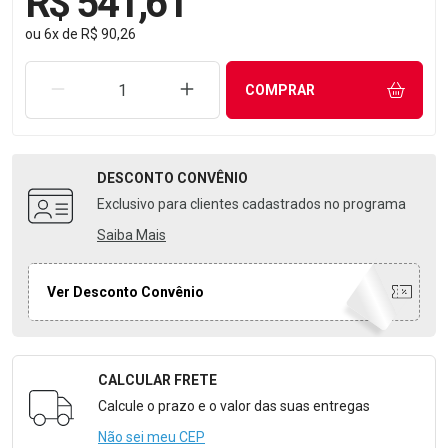
R$ 541,61
ou
6
x
de
R$ 90,26
REMOVER UMA UNIDADE
AUMENTAR UMA UNIDADE
COMPRAR
DESCONTO
CONVÊNIO
Exclusivo para clientes cadastrados no programa
Saiba Mais
Ver Desconto Convênio
CALCULAR FRETE
Formulário para Calcular o Frete
Calcule o prazo e o valor das suas entregas
Não sei meu CEP