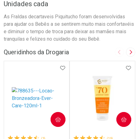
Unidades cada
As Fraldas decartaveis Piquitucho foram desenvolvidas
para ajudar os Bebês a se sentirem muito mais confortavéis
e diminuir o tempo de troca para deixar as mamães mais
tranquilas e felizes no cuidado do seu Bebê.
Queridinhos da Drogaria
Imagem A
Pró
ADICIONAR AOS FAVORITOS
ADIC
COMPRAR
COMPRAR
(3)
(19)