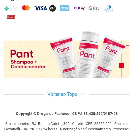
PIX
MasterCard
VISA
ELO
AMEX
NuPay
Google Pay
Diners Club
Hipercard
Promoção em Destaque
Voltar ao Topo
Copyright
Copyright © Drogarias Pacheco | CNPJ: 33.438.250/0187-08
Rio de Janeiro - RJ: Rua do Catete, 300 - Catete - CEP: 22220-000 | Gabriele
Giovanelli - CRF 28127 | 24 horas| Autorização de funcionamento: Processo: