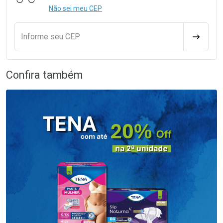
Não sei meu CEP
Informe seu CEP
CALCULA
Confira também