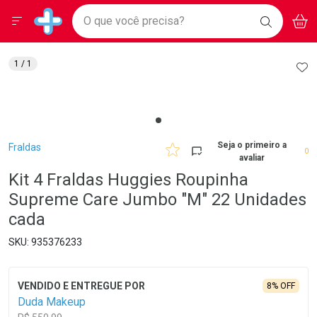
Drogarias Pacheco
Menu
Aces
Ir direto para a home
O que você precisa?
BAIXE
V
i
Baixe nosso APP e aproveite Ofertas Exclusivas!
BUSCAR
O APP
Navegue pela página
Ir direto para o conteúdo
Faça a sua busca
Ir direto para a busca
Ir direto para a conta
AD
1
/ 1
Ir direto para a ajuda
Ir direto para a notificações
Ir direto para o carrinho
Ir direto para o menu
Breadcrumb
Seja o primeiro a
Fraldas
0
avaliar
Kit 4 Fraldas Huggies Roupinha
Supreme Care Jumbo "M" 22 Unidades
cada
935376233
8% OFF
Duda Makeup