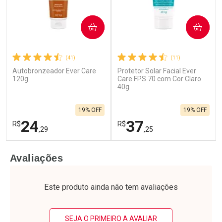
COMPRAR
COMPRAR
(41)
(11)
Autobronzeador Ever Care
Protetor Solar Facial Ever
120g
Care FPS 70 com Cor Claro
40g
19% OFF
19% OFF
24
37
R$
R$
,29
,25
FECHAR
F
FECHAR
F
Avaliações
Laboratório
Laboratório
Por Menos
Por Menos
Este produto ainda não tem avaliações
SEJA O PRIMEIRO A AVALIAR