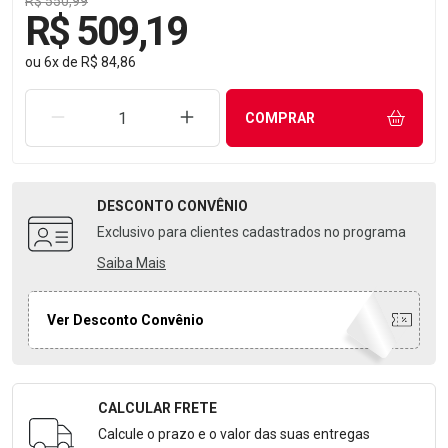
R$ 550,99
R$ 509,19
ou
6
x
de
R$ 84,86
REMOVER UMA UNIDADE
AUMENTAR UMA UNIDADE
COMPRAR
DESCONTO
CONVÊNIO
Exclusivo para clientes cadastrados no programa
Saiba Mais
Ver Desconto Convênio
CALCULAR FRETE
Formulário para Calcular o Frete
Calcule o prazo e o valor das suas entregas