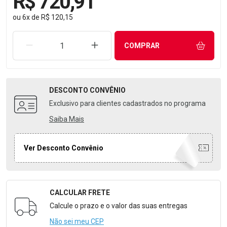
R$ 720,91
ou
6
x
de
R$ 120,15
REMOVER UMA UNIDADE
AUMENTAR UMA UNIDADE
COMPRAR
DESCONTO
CONVÊNIO
Exclusivo para clientes cadastrados no programa
Saiba Mais
Ver Desconto Convênio
CALCULAR FRETE
Formulário para Calcular o Frete
Calcule o prazo e o valor das suas entregas
Não sei meu CEP