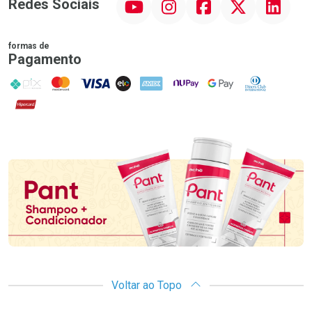
Redes Sociais
formas de
Pagamento
PIX
MasterCard
VISA
ELO
AMEX
NuPay
Google Pay
Diners Club
Hipercard
Promoção em Destaque
Voltar ao Topo