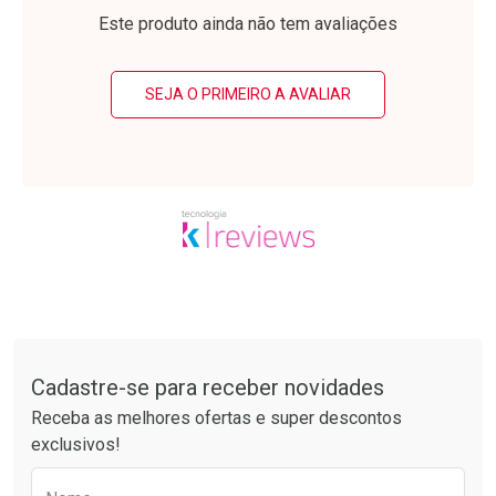
Laboratório
Laboratório
Por Menos
Por Menos
Este produto ainda não tem avaliações
SEJA O PRIMEIRO A AVALIAR
Ativar Desconto
Ativar Desconto
Comprar sem Desconto
Comprar sem Desconto
Tudo sobre a Drogarias Pacheco
Por R$ 21,86/cada
Por R$ 34,39/cada
Comprar sem Desconto
Comprar sem Desconto
Por R$ 21,86/cada
Por R$ 34,39/cada
Cadastre-se para receber novidades
Receba as melhores ofertas e super descontos
exclusivos!
Preencha o formulário abaixo para receber 