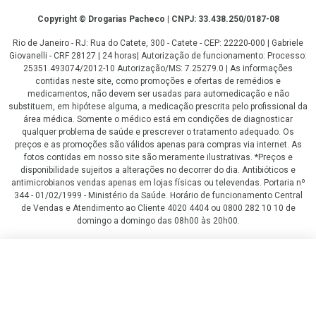
Copyright
Copyright © Drogarias Pacheco | CNPJ: 33.438.250/0187-08
Rio de Janeiro - RJ: Rua do Catete, 300 - Catete - CEP: 22220-000 | Gabriele
Giovanelli - CRF 28127 | 24 horas| Autorização de funcionamento: Processo:
25351.493074/2012-10 Autorização/MS: 7.25279.0 | As informações
contidas neste site, como promoções e ofertas de remédios e
medicamentos, não devem ser usadas para automedicação e não
substituem, em hipótese alguma, a medicação prescrita pelo profissional da
área médica. Somente o médico está em condições de diagnosticar
qualquer problema de saúde e prescrever o tratamento adequado. Os
preços e as promoções são válidos apenas para compras via internet. As
fotos contidas em nosso site são meramente ilustrativas. *Preços e
disponibilidade sujeitos a alterações no decorrer do dia. Antibióticos e
antimicrobianos vendas apenas em lojas físicas ou televendas. Portaria nº
344 - 01/02/1999 - Ministério da Saúde. Horário de funcionamento Central
de Vendas e Atendimento ao Cliente 4020 4404 ou 0800 282 10 10 de
domingo a domingo das 08h00 às 20h00.
LGPD Aceite os Cookies
R$ 780,09
R$ 720,91
COMPRAR
ou
6
x
de
R$ 120,15