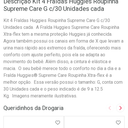
Descrição Kit 4 Fraldas Huggies Roupinha
Supreme Care G c/30 Unidades cada
Kit 4 Fraldas Huggies Roupinha Supreme Care G c/30
Unidades cada. A Fralda Huggies Supreme Care Roupinha
Xtra-flex tem a mesma proteção Huggies já conhecida.
Agora também possui os canais em forma de X que levam a
urina mais rápido aos extremos da fralda, oferecendo mais
conforto com ajuste perfeito, pois ela se adapta ao
movimento do bebê. Além disso, a cintura é elástica e
macia. O seu bebê merece todo o conforto no dia a dia e a
Fralda Huggies® Supreme Care Roupinha Xtra-flex é a
melhor opção. Essa versão possui o tamanho: G, conta com
30 Unidades cada e o peso indicado é de 9 a 12.5
Kg. Imagens meramente ilustrativas.
Queridinhos da Drogaria
Imagem A
Pró
ADICIONAR AOS FAVORITOS
ADIC