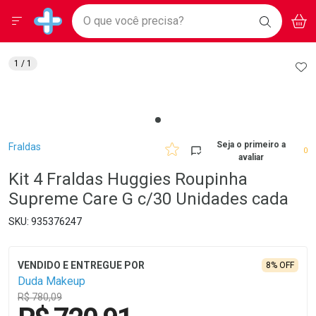
Drogarias Pacheco
Menu
Aces
Ir direto para a home
O que você precisa?
BAIXE
V
i
Baixe nosso APP e aproveite Ofertas Exclusivas!
BUSCAR
O APP
Navegue pela página
Ir direto para o conteúdo
Faça a sua busca
Ir direto para a busca
Ir direto para a conta
AD
1
/ 1
Ir direto para a ajuda
Ir direto para a notificações
Ir direto para o carrinho
Ir direto para o menu
Breadcrumb
Seja o primeiro a
Fraldas
0
avaliar
Kit 4 Fraldas Huggies Roupinha
Supreme Care G c/30 Unidades cada
935376247
8% OFF
Duda Makeup
R$ 780,09