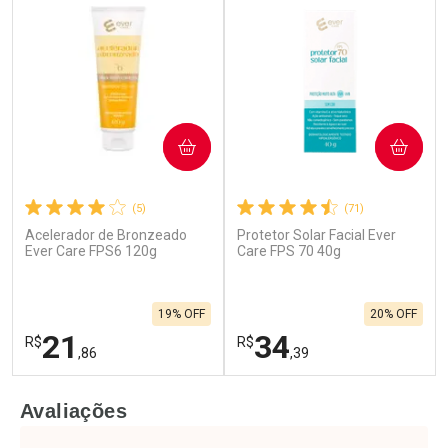
COMPRAR
COMPRAR
(5)
(71)
Acelerador de Bronzeado
Protetor Solar Facial Ever
Ever Care FPS6 120g
Care FPS 70 40g
19% OFF
20% OFF
21
34
R$
R$
,86
,39
FECHAR
F
FECHAR
F
Avaliações