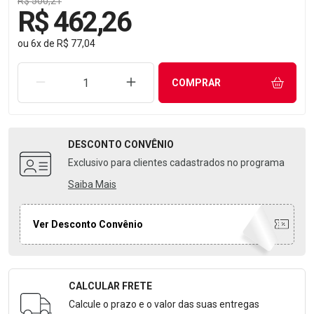
R$ 500,21
R$ 462,26
ou
6
x
de
R$ 77,04
REMOVER UMA UNIDADE
AUMENTAR UMA UNIDADE
COMPRAR
DESCONTO
CONVÊNIO
Exclusivo para clientes cadastrados no programa
Saiba Mais
Ver Desconto Convênio
CALCULAR FRETE
Formulário para Calcular o Frete
Calcule o prazo e o valor das suas entregas