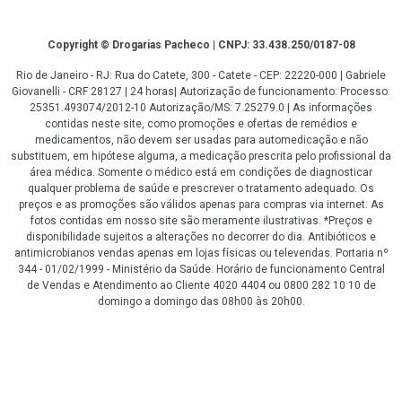
Copyright
Copyright © Drogarias Pacheco | CNPJ: 33.438.250/0187-08
Rio de Janeiro - RJ: Rua do Catete, 300 - Catete - CEP: 22220-000 | Gabriele
Giovanelli - CRF 28127 | 24 horas| Autorização de funcionamento: Processo:
25351.493074/2012-10 Autorização/MS: 7.25279.0 | As informações
contidas neste site, como promoções e ofertas de remédios e
medicamentos, não devem ser usadas para automedicação e não
substituem, em hipótese alguma, a medicação prescrita pelo profissional da
área médica. Somente o médico está em condições de diagnosticar
qualquer problema de saúde e prescrever o tratamento adequado. Os
preços e as promoções são válidos apenas para compras via internet. As
fotos contidas em nosso site são meramente ilustrativas. *Preços e
disponibilidade sujeitos a alterações no decorrer do dia. Antibióticos e
antimicrobianos vendas apenas em lojas físicas ou televendas. Portaria nº
344 - 01/02/1999 - Ministério da Saúde. Horário de funcionamento Central
de Vendas e Atendimento ao Cliente 4020 4404 ou 0800 282 10 10 de
domingo a domingo das 08h00 às 20h00.
LGPD Aceite os Cookies