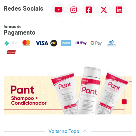
YouTube
Instagram
Facebook
Twitter
Linkedin
Redes Sociais
formas de
Pagamento
PIX
MasterCard
VISA
ELO
AMEX
NuPay
Google Pay
Diners Club
Hipercard
Promoção em Destaque
Voltar ao Topo