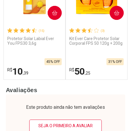
COMPRAR
COMPRAR
(15)
(3)
Protetor Solar Labial Ever
Kit Ever Care Protetor Solar
You FPS30 3,6g
Corporal FPS 50 120g + 200g
45% OFF
31% OFF
10
50
R$
R$
,39
,25
FECHAR
F
FECHAR
F
Avaliações
Laboratório
Laboratório
Por Menos
Por Menos
Este produto ainda não tem avaliações
SEJA O PRIMEIRO A AVALIAR