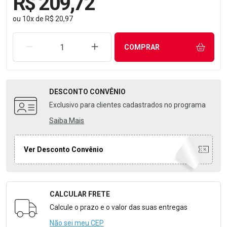
R$ 209,72
ou
10
x
de
R$ 20,97
REMOVER UMA UNIDADE
AUMENTAR UMA UNIDADE
COMPRAR
DESCONTO
CONVÊNIO
Exclusivo para clientes cadastrados no programa
Saiba Mais
Ver Desconto Convênio
CALCULAR FRETE
Formulário para Calcular o Frete
Calcule o prazo e o valor das suas entregas
Não sei meu CEP