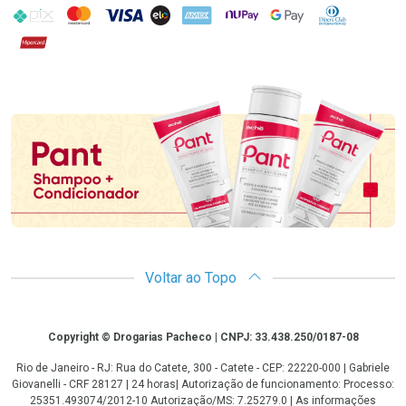
PIX
MasterCard
VISA
ELO
AMEX
NuPay
Google Pay
Diners Club
Hipercard
Promoção em Destaque
Voltar ao Topo
Copyright
Copyright © Drogarias Pacheco | CNPJ: 33.438.250/0187-08
Rio de Janeiro - RJ: Rua do Catete, 300 - Catete - CEP: 22220-000 | Gabriele
Giovanelli - CRF 28127 | 24 horas| Autorização de funcionamento: Processo:
25351.493074/2012-10 Autorização/MS: 7.25279.0 | As informações