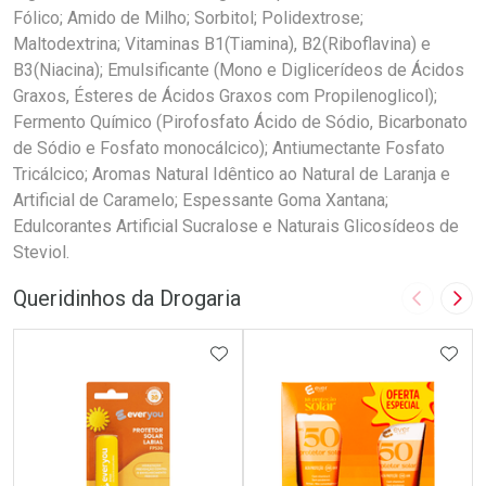
Fólico; Amido de Milho; Sorbitol; Polidextrose;
Maltodextrina; Vitaminas B1(Tiamina), B2(Riboflavina) e
B3(Niacina); Emulsificante (Mono e Diglicerídeos de Ácidos
Graxos, Ésteres de Ácidos Graxos com Propilenoglicol);
Fermento Químico (Pirofosfato Ácido de Sódio, Bicarbonato
de Sódio e Fosfato monocálcico); Antiumectante Fosfato
Tricálcico; Aromas Natural Idêntico ao Natural de Laranja e
Artificial de Caramelo; Espessante Goma Xantana;
Edulcorantes Artificial Sucralose e Naturais Glicosídeos de
Steviol.
Queridinhos da Drogaria
Imagem A
Pró
ADICIONAR AOS FAVORITOS
ADIC