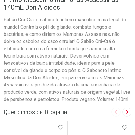
140mL Don Alcides
Sabão Crá-Crá, o sabonete íntimo masculino mais legal do
mundo! Controla o pH da glande, combate fungos e
bactérias, e como diriam os Mamonas Assassinas, não
deixa os cabelos do saco enrolar! O Sabão Crá-Crá é
elaborado com uma fórmula robusta que associa alta
tecnologia com ativos naturais. Desenvolvido com
tensoativos de baixa irritabilidade, ideais para a pele
sensível da glande e corpo do pênis. O Sabonete Íntimo
Masculino da Don Alcides, em parceria com os Mamonas
Assassinas, é produzido através de uma engenharia de
produção verde, com ativos naturais de origem vegetal, livre
de parabenos e petrolatos. Produto vegano. Volume: 140ml
Queridinhos da Drogaria
Imagem A
Pró
ADICIONAR AOS FAVORITOS
ADIC