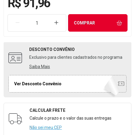
R$ 91,96
REMOVER UMA UNIDADE
AUMENTAR UMA UNIDADE
COMPRAR
DESCONTO
CONVÊNIO
Exclusivo para clientes cadastrados no programa
Saiba Mais
Ver Desconto Convênio
CALCULAR FRETE
Formulário para Calcular o Frete
Calcule o prazo e o valor das suas entregas
Não sei meu CEP