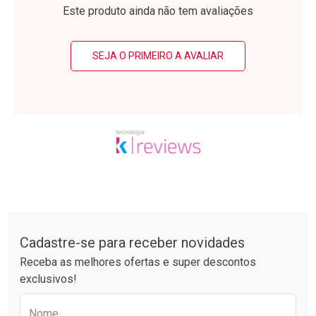
Laboratório
Laboratório
Por Menos
Por Menos
Este produto ainda não tem avaliações
SEJA O PRIMEIRO A AVALIAR
Ativar Desconto
Ativar Desconto
Comprar sem Desconto
Comprar sem Desconto
Tudo sobre a Drogarias Pacheco
Por R$ 15,19/cada
Por R$ 76,94/cada
Comprar sem Desconto
Comprar sem Desconto
Por R$ 15,19/cada
Por R$ 76,94/cada
Cadastre-se para receber novidades
Receba as melhores ofertas e super descontos
exclusivos!
Preencha o formulário abaixo para receber 
Nome