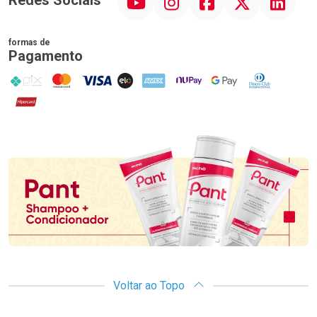
formas de
Pagamento
PIX
MasterCard
VISA
ELO
AMEX
NuPay
Google Pay
Diners Club
Hipercard
Promoção em Destaque
Voltar ao Topo