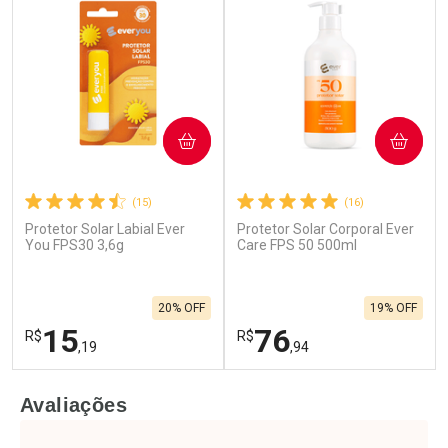
COMPRAR
COMPRAR
(15)
(16)
Protetor Solar Labial Ever
Protetor Solar Corporal Ever
You FPS30 3,6g
Care FPS 50 500ml
20% OFF
19% OFF
15
76
R$
R$
,19
,94
FECHAR
F
FECHAR
F
Avaliações