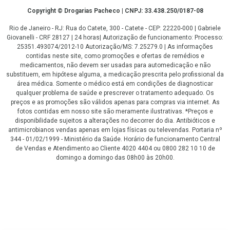
Copyright
Copyright © Drogarias Pacheco | CNPJ: 33.438.250/0187-08
Rio de Janeiro - RJ: Rua do Catete, 300 - Catete - CEP: 22220-000 | Gabriele
Giovanelli - CRF 28127 | 24 horas| Autorização de funcionamento: Processo:
25351.493074/2012-10 Autorização/MS: 7.25279.0 | As informações
contidas neste site, como promoções e ofertas de remédios e
medicamentos, não devem ser usadas para automedicação e não
substituem, em hipótese alguma, a medicação prescrita pelo profissional da
área médica. Somente o médico está em condições de diagnosticar
qualquer problema de saúde e prescrever o tratamento adequado. Os
preços e as promoções são válidos apenas para compras via internet. As
fotos contidas em nosso site são meramente ilustrativas. *Preços e
disponibilidade sujeitos a alterações no decorrer do dia. Antibióticos e
antimicrobianos vendas apenas em lojas físicas ou televendas. Portaria nº
344 - 01/02/1999 - Ministério da Saúde. Horário de funcionamento Central
de Vendas e Atendimento ao Cliente 4020 4404 ou 0800 282 10 10 de
domingo a domingo das 08h00 às 20h00.
LGPD Aceite os Cookies