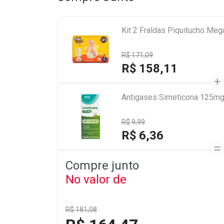
Kit 2 Fraldas Piquitucho Meg
R$ 171,09
R$ 158,11
Antigases Simeticona 125mg
R$ 9,99
R$ 6,36
Compre junto
No valor de
R$ 181,08