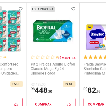
FAVORITOS
ADICIONAR AOS FAVORITOS
ADICIONAR AOS 
A
LOJA PARCEIRA
(0)
(0)
R$ 9,34/TIRA
 Confortsec
Kit 2 Fraldas Adulto Biofral
Fralda Baby
Pampers
Classic Mega Eg 24
Shortinho Gal
4 Unidades
Unidades cada
Pintadinha M
8% OFF
8% OFF
R$ 485,00
448
82
R$
R$
,20
,99
COMPRAR
COMPRAR