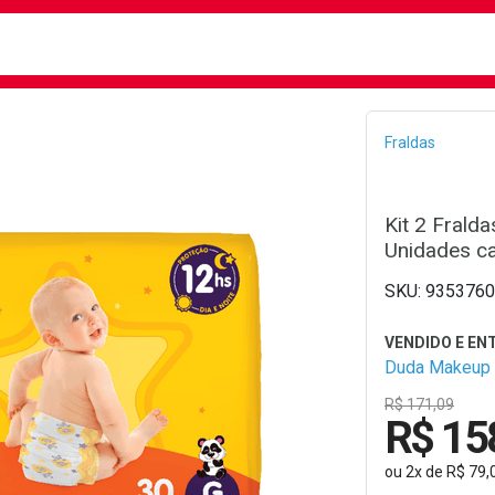
busca
isa?
Bread
Fraldas
Kit 2 Frald
Unidades c
9353760
Duda Makeup
R$ 171,09
R$ 15
ou
2
x
de
R$ 79,