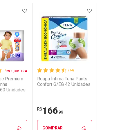
FAVORITOS
ADICIONAR AOS FAVORITOS
ADICIONAR AOS 
(4)
(14)
R$ 1,30/TIRA
sec Premium
Roupa Íntima Tena Pants
inha
Confort G/EG 42 Unidades
 60 Unidades
166
R$
,99
COMPRAR