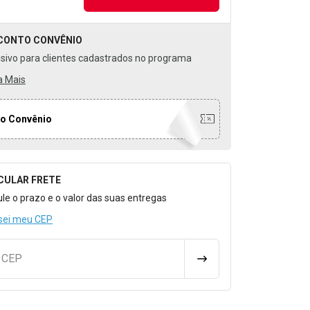
CONTO
CONVÊNIO
usivo para clientes cadastrados no programa
a Mais
o Convênio
CULAR FRETE
o para Calcular o Frete
ule o prazo e o valor das suas entregas
sei meu CEP
u CEP
CALCULAR FRETE