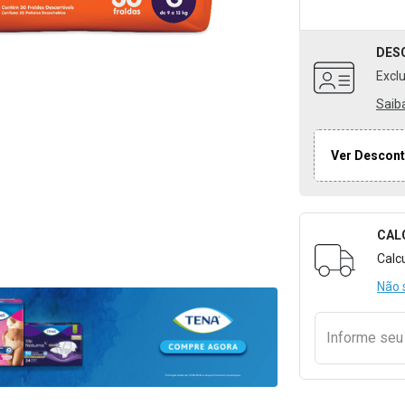
DES
Excl
Saib
Ver Descont
CAL
Formulári
Calc
Não 
Informe se