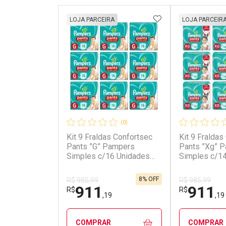
ADICIONAR AOS 
LOJA PARCEIRA
LOJA PARCEIR
(0)
Kit 9 Fraldas Confortsec
Kit 9 Fraldas
Pants ”G” Pampers
Pants ”Xg” 
Simples c/16 Unidades
Simples c/1
cada
cada
8% OFF
R$ 985,99
R$ 985,99
911
911
R$
R$
,19
,19
COMPRAR
COMPRAR