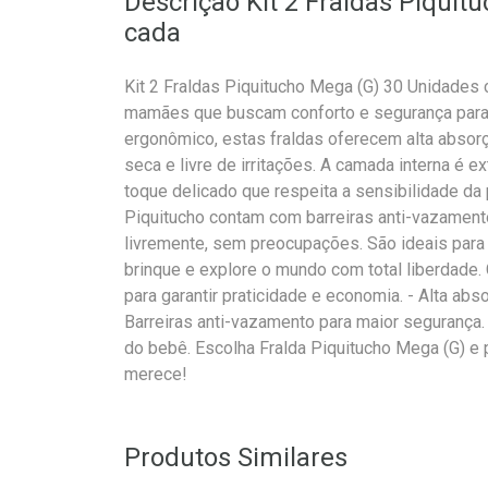
Descrição Kit 2 Fraldas Piqui
cada
Kit 2 Fraldas Piquitucho Mega (G) 30 Unidades c
mamães que buscam conforto e segurança par
ergonômico, estas fraldas oferecem alta abso
seca e livre de irritações. A camada interna é
toque delicado que respeita a sensibilidade da p
Piquitucho contam com barreiras anti-vazamen
livremente, sem preocupações. São ideais para 
brinque e explore o mundo com total liberdade. C
para garantir praticidade e economia. - Alta a
Barreiras anti-vazamento para maior segurança.
do bebê. Escolha Fralda Piquitucho Mega (G) e 
merece!
Produtos Similares