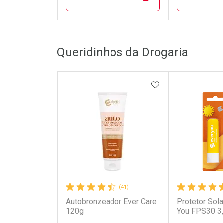
FECHAR
FECHAR
Queridinhos da Drogaria
Laboratório
Laborató
Por Menos
Por Men
ADICIONAR AOS 
(41)
Autobronzeador Ever Care
Protetor Sola
Ativar Desconto
Ativar Des
120g
You FPS30 3