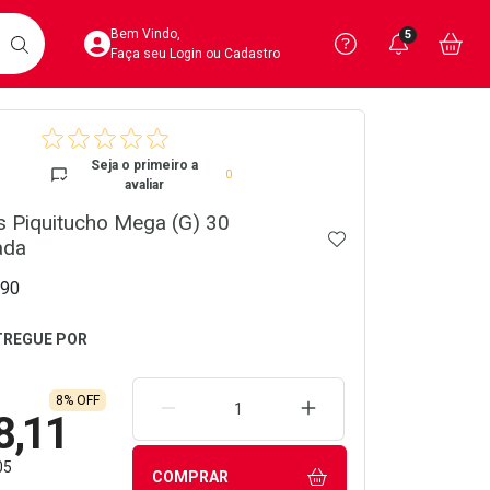
Acesse sua Conta
Precisa de 
Notific
Aces
Bem Vindo,
5
Você po
notifica
Vo
it
BUSCAR
Ver Recursos 
Faça seu Login ou Cadastro
crumb
Atendimento ao 
Seja o primeiro a
0
avaliar
Central de Ajud
as Piquitucho Mega (G) 30
ADICIONAR AOS 
Televendas
ada
4020-4404
90
8% OFF
REMOVER UMA UNIDADE
AUMENTAR UMA UNIDA
8,11
05
COMPRAR