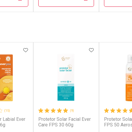
FECHAR
FECHAR
FECHAR
FECHAR
rio
Laboratório
Laborató
os
Por Menos
Por Men
FAVORITOS
ADICIONAR AOS FAVORITOS
ADICIONAR AOS 
(15)
(9)
r Labial Ever
Protetor Solar Facial Ever
Protetor Sola
conto
Ativar Desconto
Ativar Desc
,6g
Care FPS 30 60g
FPS 50 Aero