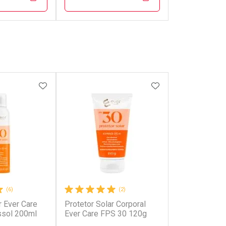
FECHAR
FECHAR
FECHAR
FECHAR
rio
Laboratório
os
Por Menos
FAVORITOS
ADICIONAR AOS FAVORITOS
ADICIONAR AOS 
(6)
(2)
r Ever Care
Protetor Solar Corporal
onto
Ativar Desconto
ssol 200ml
Ever Care FPS 30 120g