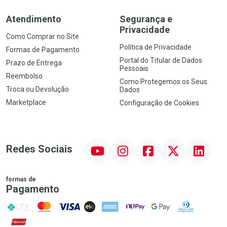
Atendimento
Segurança e
Privacidade
Como Comprar no Site
Política de Privacidade
Formas de Pagamento
Portal do Titular de Dados
Prazo de Entrega
Pessoais
Reembolso
Como Protegemos os Seus
Troca ou Devolução
Dados
Marketplace
Configuração de Cookies
YouTube
Instagram
Facebook
Twitter
Linkedin
Redes Sociais
formas de
Pagamento
PIX
MasterCard
VISA
ELO
AMEX
NuPay
Google Pay
Diners Club
Hipercard