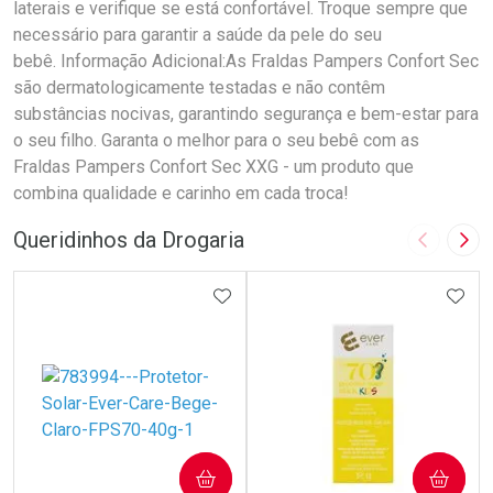
laterais e verifique se está confortável. Troque sempre que
necessário para garantir a saúde da pele do seu
bebê. Informação Adicional:As Fraldas Pampers Confort Sec
são dermatologicamente testadas e não contêm
substâncias nocivas, garantindo segurança e bem-estar para
o seu filho. Garanta o melhor para o seu bebê com as
Fraldas Pampers Confort Sec XXG - um produto que
combina qualidade e carinho em cada troca!
Queridinhos da Drogaria
Imagem A
Pró
ADICIONAR AOS FAVORITOS
ADIC
COMPRAR
COMPRAR