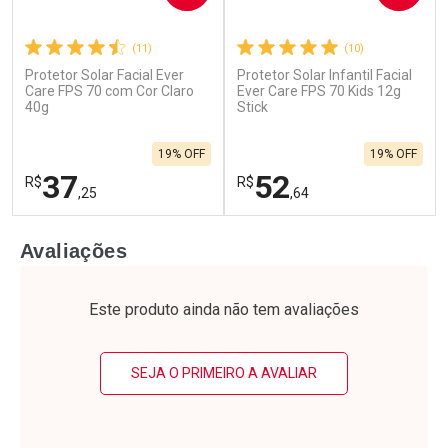
(11)
(10)
Protetor Solar Facial Ever
Protetor Solar Infantil Facial
Care FPS 70 com Cor Claro
Ever Care FPS 70 Kids 12g
40g
Stick
19% OFF
19% OFF
37
52
R$
R$
,25
,64
FECHAR
F
FECHAR
F
Avaliações
Laboratório
Laboratório
Por Menos
Por Menos
Este produto ainda não tem avaliações
SEJA O PRIMEIRO A AVALIAR