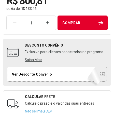
R$ 800,81
ou
6
x
de
R$ 133,46
REMOVER UMA UNIDADE
AUMENTAR UMA UNIDADE
COMPRAR
DESCONTO
CONVÊNIO
Exclusivo para clientes cadastrados no programa
Saiba Mais
Ver Desconto Convênio
CALCULAR FRETE
Formulário para Calcular o Frete
Calcule o prazo e o valor das suas entregas
Não sei meu CEP